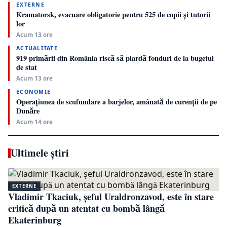
EXTERNE
Kramatorsk, evacuare obligatorie pentru 525 de copii și tutorii
lor
Acum 13 ore
ACTUALITATE
919 primării din România riscă să piardă fonduri de la bugetul
de stat
Acum 13 ore
ECONOMIE
Operațiunea de scufundare a barjelor, amânată de curenții de pe
Dunăre
Acum 14 ore
Ultimele știri
EXTERNE
Vladimir Tkaciuk, șeful Uraldronzavod, este în stare
critică după un atentat cu bombă lângă
Ekaterinburg