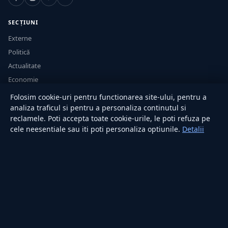
SECȚIUNI
Externe
Politică
Actualitate
Economie
Sănătate
Folosim cookie-uri pentru functionarea site-ului, pentru a
Utile
analiza traficul si pentru a personaliza continutul si
reclamele. Poti accepta toate cookie-urile, le poti refuza pe
cele neesentiale sau iti poti personaliza optiunile.
Detalii
RUBRICI
Lifestyle
Publicitate
Investiții
Tech
Sport
Casă și Grădină