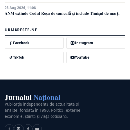
03 Aug 2026, 11:08
ANM extinde Codul Roșu de caniculă și include Timișul de marți
URMĂREȘTE-NE
Facebook
Instagram
TikTok
YouTube
Jurnalul
Național
Publicație independentă de actualitate și
analize, fondată în 1990. Politică, externe,
economie, știință și viață cotidiană.