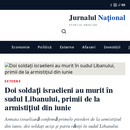
Jurnalul
Național
ȘTIRI ȘI ANALIZE
Economie
Politică
Externe
Afaceri
Investiții
EXTERNE
Doi soldați israelieni au murit în
sudul Libanului, primii de la
armistițiul din iunie
Armata israeliană confirmă primele pierderi de la armistițiul
din iunie, doi soldați uciși și patru răniți în sudul Libanului.