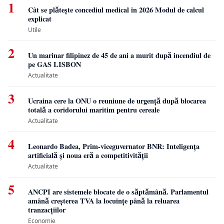
1
Cât se plătește concediul medical în 2026 Modul de calcul
explicat
Utile
2
Un marinar filipinez de 45 de ani a murit după incendiul de
pe GAS LISBON
Actualitate
3
Ucraina cere la ONU o reuniune de urgență după blocarea
totală a coridorului maritim pentru cereale
Actualitate
4
Leonardo Badea, Prim-viceguvernator BNR: Inteligența
artificială și noua eră a competitivității
Actualitate
5
ANCPI are sistemele blocate de o săptămână. Parlamentul
amână creșterea TVA la locuințe până la reluarea
tranzacțiilor
Economie