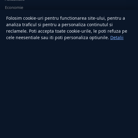
Economie
Sănătate
Folosim cookie-uri pentru functionarea site-ului, pentru a
Utile
analiza traficul si pentru a personaliza continutul si
reclamele. Poti accepta toate cookie-urile, le poti refuza pe
cele neesentiale sau iti poti personaliza optiunile.
Detalii
RUBRICI
Lifestyle
Publicitate
Investiții
Tech
Sport
Casă și Grădină
PUBLICAȚIA
Despre noi
Redacția
Contact