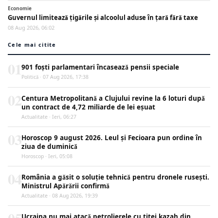
Economie
Guvernul limitează țigările și alcoolul aduse în țară fără taxe
08 Aug 2026, 06:02
Cele mai citite
01
901 foști parlamentari încasează pensii speciale
Politică · 07 Aug 2026, 17:38
02
Centura Metropolitană a Clujului revine la 6 loturi după
un contract de 4,72 miliarde de lei eșuat
Actualitate · Ieri, 06:27
03
Horoscop 9 august 2026. Leul și Fecioara pun ordine în
ziua de duminică
Horoscop · Ieri, 05:08
04
România a găsit o soluție tehnică pentru dronele rusești.
Ministrul Apărării confirmă
Actualitate · 08 Aug 2026, 19:39
Ucraina nu mai atacă petrolierele cu țiței kazah din