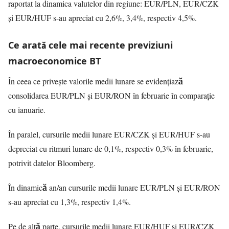
raportat la dinamica valutelor din regiune: EUR/PLN, EUR/CZK
și EUR/HUF s-au apreciat cu 2,6%, 3,4%, respectiv 4,5%.
Ce arată cele mai recente previziuni
macroeconomice BT
În ceea ce privește valorile medii lunare se evidențiază
consolidarea EUR/PLN și EUR/RON în februarie în comparaţie
cu ianuarie.
În paralel, cursurile medii lunare EUR/CZK și EUR/HUF s-au
depreciat cu ritmuri lunare de 0,1%, respectiv 0,3% în februarie,
potrivit datelor Bloomberg.
În dinamică an/an cursurile medii lunare EUR/PLN și EUR/RON
s-au apreciat cu 1,3%, respectiv 1,4%.
Pe de altă parte, cursurile medii lunare EUR/HUF și EUR/CZK