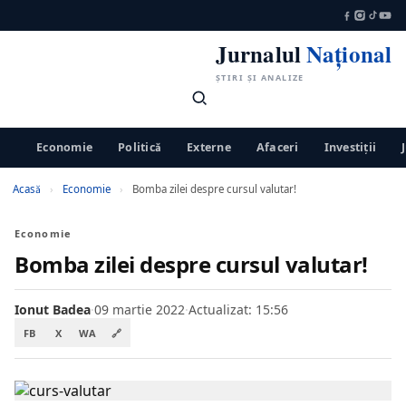
Jurnalul
Național
ȘTIRI ȘI ANALIZE
Economie
Politică
Externe
Afaceri
Investiții
Acasă
›
Economie
›
Bomba zilei despre cursul valutar!
Economie
Bomba zilei despre cursul valutar!
Ionut Badea
·
09 martie 2022
·
Actualizat: 15:56
FB
X
WA
🔗