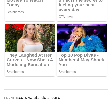
curs valutar
dolar
euro
ETICHETE: