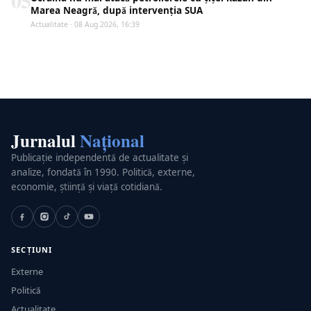
05
Marea Neagră, după intervenția SUA
Actualitate · 08 Aug 2026, 16:39
Jurnalul
Național
Publicație independentă de actualitate și
analize, fondată în 1990. Politică, externe,
economie, știință și viață cotidiană.
SECȚIUNI
Externe
Politică
Actualitate