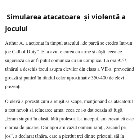
Simularea atacatoare şi violentă a
jocului
Arthur A. a acționat în timpul atacului „de parcă se credea într-un
joc Call of Duty”. El a avut o curea cu arme și căști, ceea ce
sugerează că ar fi putut comunica cu un complice. La ora 9:57,
tânărul a deschis focul asupra elevilor din clasa a VII-a, provocând
groază și panică în rândul celor aproximativ 350-400 de elevi
prezenți.
O elevă a povestit cum a reușit să scape, menționând că atacatorul
a fost nevoit să reîncarce arma, ceea ce i-a dat ocazia să fugă.
„Eram singuri în clasă, fără profesor. La început, am crezut că este
o armă de jucărie. Dar apoi am văzut oameni răniți, zăcând pe
jos”, a declarat tânăra, care a pierdut trei dintre prietenii săi în