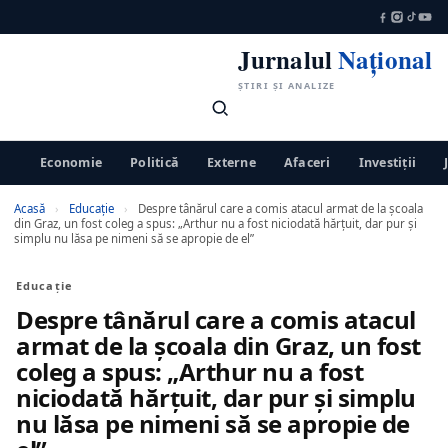
Jurnalul
Național
ȘTIRI ȘI ANALIZE
Economie
Politică
Externe
Afaceri
Investiții
Acasă
›
Educaţie
›
Despre tânărul care a comis atacul armat de la școala
din Graz, un fost coleg a spus: „Arthur nu a fost niciodată hărțuit, dar pur și
simplu nu lăsa pe nimeni să se apropie de el”
Educaţie
Despre tânărul care a comis atacul
armat de la școala din Graz, un fost
coleg a spus: „Arthur nu a fost
niciodată hărțuit, dar pur și simplu
nu lăsa pe nimeni să se apropie de