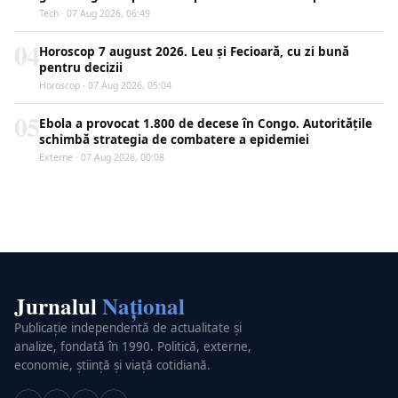
Tech · 07 Aug 2026, 06:49
04
Horoscop 7 august 2026. Leu și Fecioară, cu zi bună
pentru decizii
Horoscop · 07 Aug 2026, 05:04
05
Ebola a provocat 1.800 de decese în Congo. Autoritățile
schimbă strategia de combatere a epidemiei
Externe · 07 Aug 2026, 00:08
Jurnalul
Național
Publicație independentă de actualitate și
analize, fondată în 1990. Politică, externe,
economie, știință și viață cotidiană.