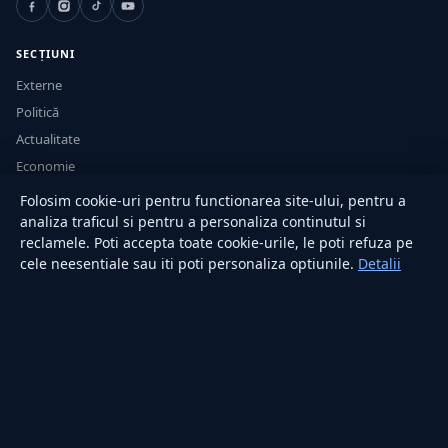
SECȚIUNI
Externe
Politică
Actualitate
Economie
Sănătate
Folosim cookie-uri pentru functionarea site-ului, pentru a
Utile
analiza traficul si pentru a personaliza continutul si
reclamele. Poti accepta toate cookie-urile, le poti refuza pe
cele neesentiale sau iti poti personaliza optiunile.
Detalii
RUBRICI
Lifestyle
Publicitate
Investiții
Tech
Sport
Casă și Grădină