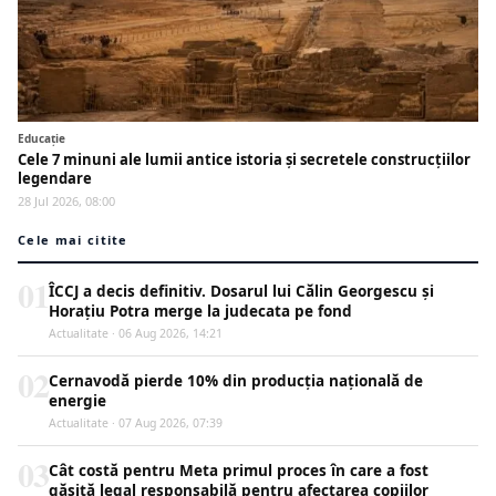
Educaţie
Cele 7 minuni ale lumii antice istoria și secretele construcțiilor
legendare
28 Jul 2026, 08:00
Cele mai citite
01
ÎCCJ a decis definitiv. Dosarul lui Călin Georgescu și
Horațiu Potra merge la judecata pe fond
Actualitate · 06 Aug 2026, 14:21
02
Cernavodă pierde 10% din producția națională de
energie
Actualitate · 07 Aug 2026, 07:39
03
Cât costă pentru Meta primul proces în care a fost
găsită legal responsabilă pentru afectarea copiilor