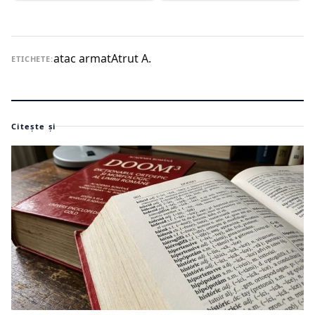
atac armat
Atrut A.
ETICHETE:
Citește și