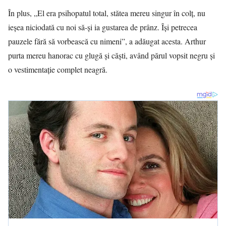
În plus, „El era psihopatul total, stătea mereu singur în colț, nu
ieșea niciodată cu noi să-și ia gustarea de prânz. Își petrecea
pauzele fără să vorbească cu nimeni”, a adăugat acesta. Arthur
purta mereu hanorac cu glugă și căști, având părul vopsit negru și
o vestimentație complet neagră.