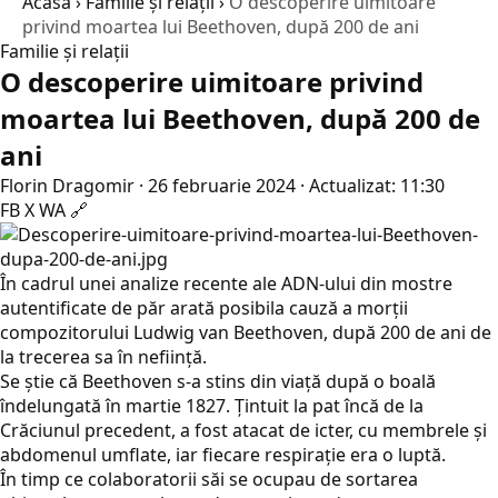
Acasă
›
Familie și relații
›
O descoperire uimitoare
privind moartea lui Beethoven, după 200 de ani
Familie și relații
O descoperire uimitoare privind
moartea lui Beethoven, după 200 de
ani
Florin Dragomir
·
26 februarie 2024
·
Actualizat: 11:30
FB
X
WA
🔗
În cadrul unei analize recente ale ADN-ului din mostre
autentificate de păr arată posibila cauză a morții
compozitorului Ludwig van Beethoven, după 200 de ani de
la trecerea sa în neființă.
Se ştie că Beethoven s-a stins din viață după o boală
îndelungată în martie 1827. Țintuit la pat încă de la
Crăciunul precedent, a fost atacat de icter, cu membrele și
abdomenul umflate, iar fiecare respirație era o luptă.
În timp ce colaboratorii săi se ocupau de sortarea