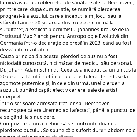
lumină asupra problemelor de sănătate ale lui Beethoven,
printre care, după cum se știe, se numără pierderea
progresivă a auzului, care a început la mijlocul sau la
sfârșitul anilor 20 și care a dus în cele din urmă la
surditate”, a explicat biochimistul Johannes Krause de la
Institutul Max Planck pentru Antropologie Evolutivă din
Germania într-o declarație de presă în 2023, când au fost
dezvăluite rezultatele.
Cauza principală a acestei pierderi de auz nu a fost
niciodată cunoscută, nici măcar de medicul său personal,
Dr. Johann Adam Schmidt. Ceea ce a început ca un tinitus la
20 de ani a făcut încet-încet loc unei toleranțe reduse la
zgomote puternice și, în cele din urmă, unei pierderi a
auzului, punând capăt efectiv carierei sale de artist
interpret.
Într-o scrisoare adresată fraților săi, Beethoven
recunoștea că era „iremediabil afectat”, până la punctul de
a se gândi la sinucidere.
Compozitorul nu a trebuit să se confrunte doar cu
pierderea auzului. Se spune că a suferit dureri abdominale