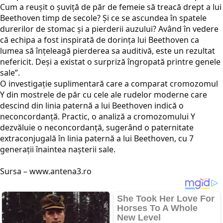
Cum a reușit o șuviță de păr de femeie să treacă drept a lui
Beethoven timp de secole? Și ce se ascundea în spatele
durerilor de stomac și a pierderii auzului? Având în vedere
că echipa a fost inspirată de dorința lui Beethoven ca
lumea să înțeleagă pierderea sa auditivă, este un rezultat
nefericit. Deși a existat o surpriză îngropată printre genele
sale”.
O investigație suplimentară care a comparat cromozomul
Y din mostrele de păr cu cele ale rudelor moderne care
descind din linia paternă a lui Beethoven indică o
neconcordanță. Practic, o analiză a cromozomului Y
dezvăluie o neconcordanță, sugerând o paternitate
extraconjugală în linia paternă a lui Beethoven, cu 7
generații înaintea nașterii sale.
Sursa – www.antena3.ro