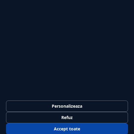
Secțiuni
Personalizeaza
Externe
Politică
Actualitate
Economie
Sănătate
Utile
Rubrici
Refuz
Lifestyle
Publicitate
Investiții
Tech
Sport
Casă și Grădină
Publicația
Accept toate