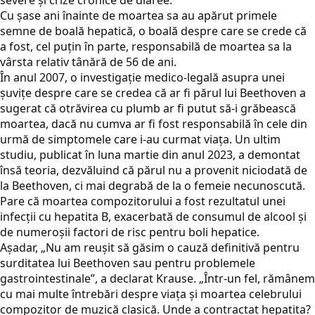
severe și crize cronice de diaree.
Cu șase ani înainte de moartea sa au apărut primele
semne de boală hepatică, o boală despre care se crede că
a fost, cel puțin în parte, responsabilă de moartea sa la
vârsta relativ tânără de 56 de ani.
În anul 2007, o investigație medico-legală asupra unei
șuvițe despre care se credea că ar fi părul lui Beethoven a
sugerat că otrăvirea cu plumb ar fi putut să-i grăbească
moartea, dacă nu cumva ar fi fost responsabilă în cele din
urmă de simptomele care i-au curmat viața. Un ultim
studiu, publicat în luna martie din anul 2023, a demontat
însă teoria, dezvăluind că părul nu a provenit niciodată de
la Beethoven, ci mai degrabă de la o femeie necunoscută.
Pare că moartea compozitorului a fost rezultatul unei
infecții cu hepatita B, exacerbată de consumul de alcool și
de numeroșii factori de risc pentru boli hepatice.
Aşadar, „Nu am reușit să găsim o cauză definitivă pentru
surditatea lui Beethoven sau pentru problemele
gastrointestinale”, a declarat Krause. „Într-un fel, rămânem
cu mai multe întrebări despre viața și moartea celebrului
compozitor de muzică clasică. Unde a contractat hepatita?