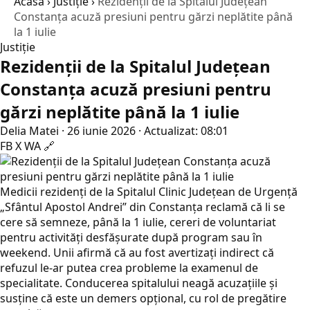
Acasă
›
Justiţie
›
Rezidenții de la Spitalul Județean
Constanța acuză presiuni pentru gărzi neplătite până
la 1 iulie
Justiţie
Rezidenții de la Spitalul Județean
Constanța acuză presiuni pentru
gărzi neplătite până la 1 iulie
Delia Matei
·
26 iunie 2026
·
Actualizat: 08:01
FB
X
WA
🔗
Medicii rezidenți de la Spitalul Clinic Județean de Urgență
„Sfântul Apostol Andrei” din Constanța reclamă că li se
cere să semneze, până la 1 iulie, cereri de voluntariat
pentru activități desfășurate după program sau în
weekend. Unii afirmă că au fost avertizați indirect că
refuzul le-ar putea crea probleme la examenul de
specialitate. Conducerea spitalului neagă acuzațiile și
susține că este un demers opțional, cu rol de pregătire