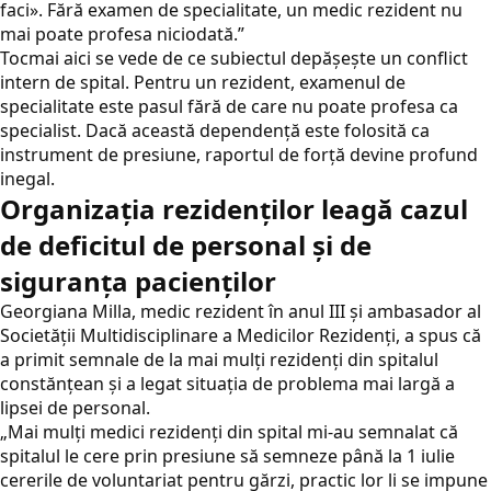
faci». Fără examen de specialitate, un medic rezident nu
mai poate profesa niciodată.”
Tocmai aici se vede de ce subiectul depășește un conflict
intern de spital. Pentru un rezident, examenul de
specialitate este pasul fără de care nu poate profesa ca
specialist. Dacă această dependență este folosită ca
instrument de presiune, raportul de forță devine profund
inegal.
Organizația rezidenților leagă cazul
de deficitul de personal și de
siguranța pacienților
Georgiana Milla, medic rezident în anul III și ambasador al
Societății Multidisciplinare a Medicilor Rezidenți, a spus că
a primit semnale de la mai mulți rezidenți din spitalul
constănțean și a legat situația de problema mai largă a
lipsei de personal.
„Mai mulți medici rezidenți din spital mi-au semnalat că
spitalul le cere prin presiune să semneze până la 1 iulie
cererile de voluntariat pentru gărzi, practic lor li se impune