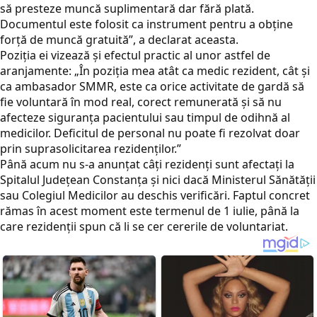
să presteze muncă suplimentară dar fără plată.
Documentul este folosit ca instrument pentru a obține
forță de muncă gratuită”, a declarat aceasta.
Poziția ei vizează și efectul practic al unor astfel de
aranjamente: „În poziția mea atât ca medic rezident, cât și
ca ambasador SMMR, este ca orice activitate de gardă să
fie voluntară în mod real, corect remunerată și să nu
afecteze siguranța pacientului sau timpul de odihnă al
medicilor. Deficitul de personal nu poate fi rezolvat doar
prin suprasolicitarea rezidenților.”
Până acum nu s-a anunțat câți rezidenți sunt afectați la
Spitalul Județean Constanța și nici dacă Ministerul Sănătății
sau Colegiul Medicilor au deschis verificări. Faptul concret
rămas în acest moment este termenul de 1 iulie, până la
care rezidenții spun că li se cer cererile de voluntariat.