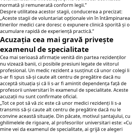
normată și remunerată conform legii.”
Despre utilitatea acestor stagii, conducerea a precizat:
„Aceste stagii de voluntariat opționale vin în întâmpinarea
tinerilor medici care doresc o expunere clinică sporită și o
acumulare rapidă de experiență practică.”
Acuzația cea mai gravă privește
examenul de specialitate
Cea mai serioasă afirmație venită din partea rezidenților
nu vizează banii, ci posibile presiuni legate de viitorul
profesional. Un medic rezident a susținut că unor colegi li
s-ar fi spus să-și caute alt centru de pregătire dacă nu
acceptă situația și că li s-ar fi amintit dependența față de
profesorii universitari în examenul de specialitate. Aceste
acuzații nu sunt confirmate oficial.
„Tot ce pot să vă zic este că unor medici rezidenți li s-a
transmis să-și caute alt centru de pregătire dacă nu le
convine această situație. Din păcate, motivul șantajului, cu
ghilimelele de rigoare, al profesorilor universitari este: «Cu
mine vei da examenul de specialitate, ai grijă ce alegeri