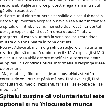
numărul de ore la care eu mă oblig, nu îmi spune care sunt
responsabilitățile și nici ce protecție legală am în timpul
gărzilor respective.”
Aici este unul dintre punctele sensibile ale cazului: dacă o
gardă suplimentară acoperă o nevoie reală de funcționare
a spitalului, întrebarea nu mai este doar dacă rezidentul
dorește experiență, ci dacă munca depusă în afara
programului este voluntară în sens real sau este doar
mutată din zona plătită în zona gratuită.
Potrivit
Adevarul
, mai mulți șefi de secție le-ar fi transmis
rezidenților să depună rapid cererile, fără explicații și fără
o discuție prealabilă despre modificările concrete pentru
ei. Spitalul nu confirmă oficial informația și respinge ideea
de presiune.
„Majoritatea șefilor de secție au spus: «Noi așteptăm
cererile de voluntariat până mâine», fără explicații, fără
consultări cu medicii rezidenți, fără să li se explice ce li se
modifică.”
Spitalul susține că voluntariatul este
opțional și nu înlocuiește munca