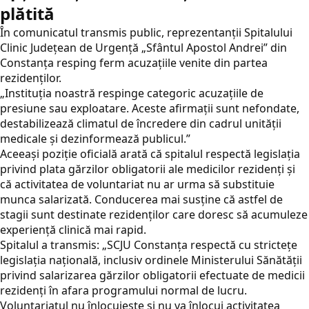
plătită
În comunicatul transmis public, reprezentanții Spitalului
Clinic Județean de Urgență „Sfântul Apostol Andrei” din
Constanța resping ferm acuzațiile venite din partea
rezidenților.
„Instituția noastră respinge categoric acuzațiile de
presiune sau exploatare. Aceste afirmații sunt nefondate,
destabilizează climatul de încredere din cadrul unității
medicale și dezinformează publicul.”
Aceeași poziție oficială arată că spitalul respectă legislația
privind plata gărzilor obligatorii ale medicilor rezidenți și
că activitatea de voluntariat nu ar urma să substituie
munca salarizată. Conducerea mai susține că astfel de
stagii sunt destinate rezidenților care doresc să acumuleze
experiență clinică mai rapid.
Spitalul a transmis: „SCJU Constanța respectă cu strictețe
legislația națională, inclusiv ordinele Ministerului Sănătății
privind salarizarea gărzilor obligatorii efectuate de medicii
rezidenți în afara programului normal de lucru.
Voluntariatul nu înlocuiește și nu va înlocui activitatea