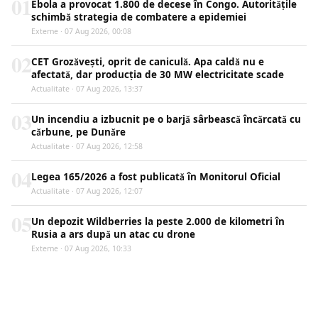
01
Ebola a provocat 1.800 de decese în Congo. Autoritățile
schimbă strategia de combatere a epidemiei
Externe · 07 Aug 2026, 00:08
02
CET Grozăvești, oprit de caniculă. Apa caldă nu e
afectată, dar producția de 30 MW electricitate scade
Actualitate · 07 Aug 2026, 13:37
03
Un incendiu a izbucnit pe o barjă sârbească încărcată cu
cărbune, pe Dunăre
Actualitate · 07 Aug 2026, 12:58
04
Legea 165/2026 a fost publicată în Monitorul Oficial
Actualitate · 07 Aug 2026, 12:07
05
Un depozit Wildberries la peste 2.000 de kilometri în
Rusia a ars după un atac cu drone
Externe · 07 Aug 2026, 10:33