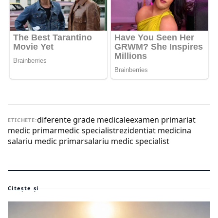
diferente grade medicale
examen primariat
ETICHETE:
medic primar
medic specialist
rezidentiat medicina
salariu medic primar
salariu medic specialist
Citește și