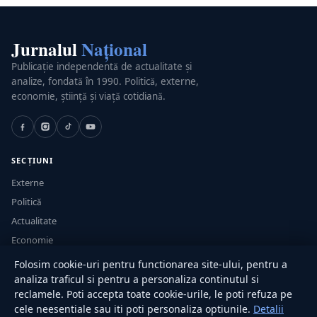
Jurnalul
Național
Publicație independentă de actualitate și
analize, fondată în 1990. Politică, externe,
economie, știință și viață cotidiană.
SECȚIUNI
Externe
Politică
Actualitate
Economie
Sănătate
Folosim cookie-uri pentru functionarea site-ului, pentru a
Utile
analiza traficul si pentru a personaliza continutul si
reclamele. Poti accepta toate cookie-urile, le poti refuza pe
cele neesentiale sau iti poti personaliza optiunile.
Detalii
RUBRICI