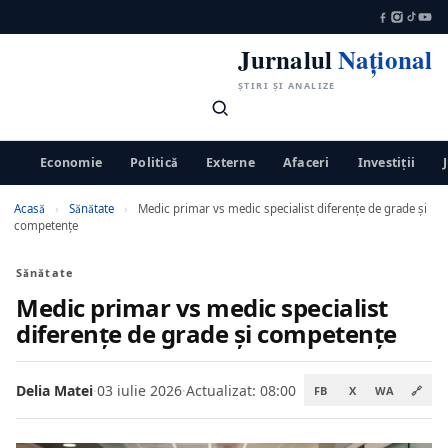
Jurnalul
Național
ȘTIRI ȘI ANALIZE
Economie
Politică
Externe
Afaceri
Investiții
Acasă
›
Sănătate
›
Medic primar vs medic specialist diferențe de grade și
competențe
Sănătate
Medic primar vs medic specialist
diferențe de grade și competențe
Delia Matei
·
03 iulie 2026
·
Actualizat: 08:00
FB
X
WA
🔗