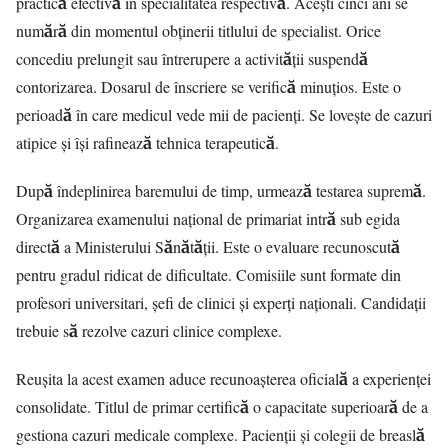
practică efectivă în specialitatea respectivă. Acești cinci ani se
numără din momentul obținerii titlului de specialist. Orice
concediu prelungit sau întrerupere a activității suspendă
contorizarea. Dosarul de înscriere se verifică minuțios. Este o
perioadă în care medicul vede mii de pacienți. Se lovește de cazuri
atipice și își rafinează tehnica terapeutică.
După îndeplinirea baremului de timp, urmează testarea supremă.
Organizarea examenului național de primariat intră sub egida
directă a Ministerului Sănătății. Este o evaluare recunoscută
pentru gradul ridicat de dificultate. Comisiile sunt formate din
profesori universitari, șefi de clinici și experți naționali. Candidații
trebuie să rezolve cazuri clinice complexe.
Reușita la acest examen aduce recunoașterea oficială a experienței
consolidate. Titlul de primar certifică o capacitate superioară de a
gestiona cazuri medicale complexe. Pacienții și colegii de breaslă