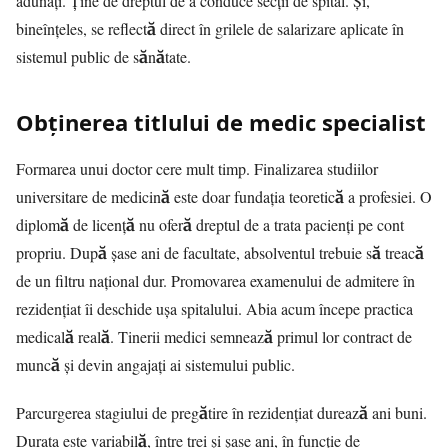
adunați. Ține de dreptul de a conduce secții de spital. Și,
bineînțeles, se reflectă direct în grilele de salarizare aplicate în
sistemul public de sănătate.
Obținerea titlului de medic specialist
Formarea unui doctor cere mult timp. Finalizarea studiilor
universitare de medicină este doar fundația teoretică a profesiei. O
diplomă de licență nu oferă dreptul de a trata pacienți pe cont
propriu. După șase ani de facultate, absolventul trebuie să treacă
de un filtru național dur. Promovarea examenului de admitere în
rezidențiat îi deschide ușa spitalului. Abia acum începe practica
medicală reală. Tinerii medici semnează primul lor contract de
muncă și devin angajați ai sistemului public.
Parcurgerea stagiului de pregătire în rezidențiat durează ani buni.
Durata este variabilă, între trei și șase ani, în funcție de