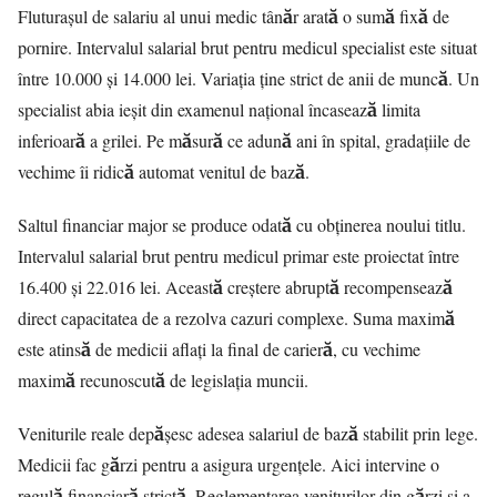
Fluturașul de salariu al unui medic tânăr arată o sumă fixă de
pornire. Intervalul salarial brut pentru medicul specialist este situat
între 10.000 și 14.000 lei. Variația ține strict de anii de muncă. Un
specialist abia ieșit din examenul național încasează limita
inferioară a grilei. Pe măsură ce adună ani în spital, gradațiile de
vechime îi ridică automat venitul de bază.
Saltul financiar major se produce odată cu obținerea noului titlu.
Intervalul salarial brut pentru medicul primar este proiectat între
16.400 și 22.016 lei. Această creștere abruptă recompensează
direct capacitatea de a rezolva cazuri complexe. Suma maximă
este atinsă de medicii aflați la final de carieră, cu vechime
maximă recunoscută de legislația muncii.
Veniturile reale depășesc adesea salariul de bază stabilit prin lege.
Medicii fac gărzi pentru a asigura urgențele. Aici intervine o
regulă financiară strictă. Reglementarea veniturilor din gărzi și a