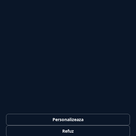
Lifestyle
Publicitate
Investiții
Tech
Sport
Casă și Grădină
PUBLICAȚIA
Despre noi
Redacția
Contact
Publicitate
LEGAL
Termeni și condiții
Personalizeaza
Confidențialitate
Refuz
Politica de cookies