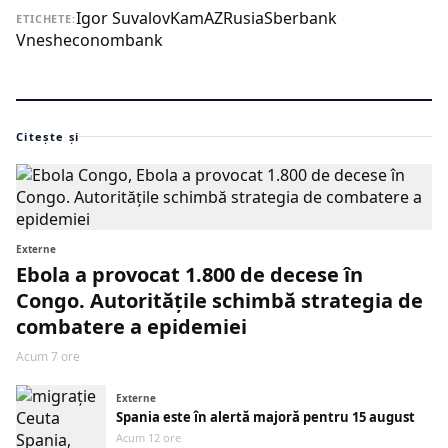
Igor Suvalov
KamAZ
Rusia
Sberbank
ETICHETE:
Vnesheconombank
Citește și
Externe
Ebola a provocat 1.800 de decese în
Congo. Autoritățile schimbă strategia de
combatere a epidemiei
Acum 7 ore
Externe
Spania este în alertă majoră pentru 15 august
Acum 12 ore