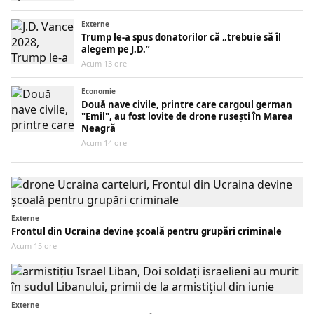
Externe
Trump le-a spus donatorilor că „trebuie să îl
alegem pe J.D.”
Acum 13 ore
Economie
Două nave civile, printre care cargoul german
"Emil", au fost lovite de drone rusești în Marea
Neagră
Acum 14 ore
Externe
Frontul din Ucraina devine școală pentru grupări criminale
Acum 15 ore
Externe