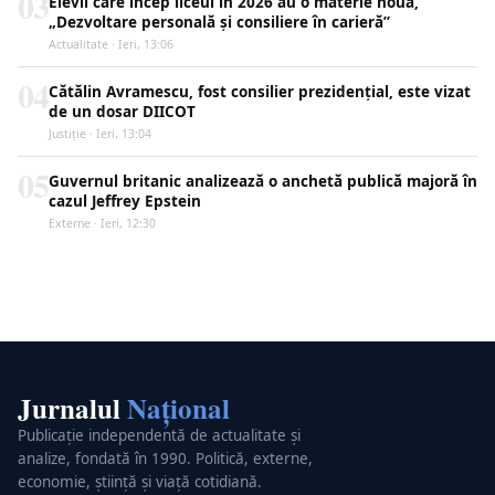
03
Elevii care încep liceul în 2026 au o materie nouă,
„Dezvoltare personală și consiliere în carieră”
Actualitate · Ieri, 13:06
04
Cătălin Avramescu, fost consilier prezidențial, este vizat
de un dosar DIICOT
Justiţie · Ieri, 13:04
05
Guvernul britanic analizează o anchetă publică majoră în
cazul Jeffrey Epstein
Externe · Ieri, 12:30
Jurnalul
Național
Publicație independentă de actualitate și
analize, fondată în 1990. Politică, externe,
economie, știință și viață cotidiană.