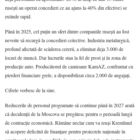
rusești au operat concedieri ce au ajuns la 40% din efective) se
extinde rapid.
Până în 2025, cel puțin un sfert dintre companiile rusești au fost
nevoite să recurgă la concedieri colective. Industria metalurgică,
profund afectată de scăderea cererii, a eliminat deja 3.000 de
locuri de muncă. Dar lucrurile stau la fel de prost și în zona de
producție auto. Producătorul de camioane KamAZ, confruntat cu
pierderi financiare grele, a disponibilizat circa 2.000 de angajați.
Cifrele vorbesc de la sine.
Reducerile de personal programate să continue până în 2027 arată
că decidenții de la Moscova se pregătesc pentru o perioadă lungă
de contracție economică. Rămâne neclar cum va reuși Kremlinul
să acopere deficitul de finanțare pentru proiectele naționale în