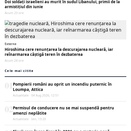
Doi soldați israelieni au murit în sudul Libanului, primii de la
armistițiul din iunie
Acum 23 ore
Externe
Hiroshima cere renunțarea la descurajarea nucleară, iar
reînarmarea câștigă teren în dezbaterea
Acum 24 ore
Cele mai citite
01
Pompierii români au oprit un incendiu puternic în
Loumpa, Attica
Actualitate · 04 Aug 2026, 12:51
02
Permisul de conducere nu se mai suspendă pentru
amenzi neplătite
Actualitate · Ieri, 13:20