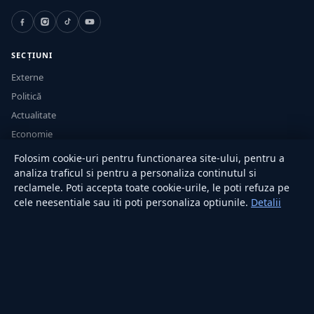
SECȚIUNI
Externe
Politică
Actualitate
Economie
Sănătate
Folosim cookie-uri pentru functionarea site-ului, pentru a
Utile
analiza traficul si pentru a personaliza continutul si
reclamele. Poti accepta toate cookie-urile, le poti refuza pe
cele neesentiale sau iti poti personaliza optiunile.
Detalii
RUBRICI
Lifestyle
Publicitate
Investiții
Tech
Sport