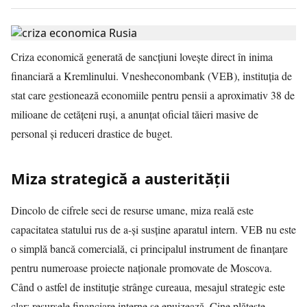
Criza economică generată de sancțiuni lovește direct în inima
financiară a Kremlinului. Vnesheconombank (VEB), instituția de
stat care gestionează economiile pentru pensii a aproximativ 38 de
milioane de cetățeni ruși, a anunțat oficial tăieri masive de
personal și reduceri drastice de buget.
Miza strategică a austerității
Dincolo de cifrele seci de resurse umane, miza reală este
capacitatea statului rus de a-și susține aparatul intern. VEB nu este
o simplă bancă comercială, ci principalul instrument de finanțare
pentru numeroase proiecte naționale promovate de Moscova.
Când o astfel de instituție strânge cureaua, mesajul strategic este
clar: resursele financiare interne se epuizează. Cine plătește