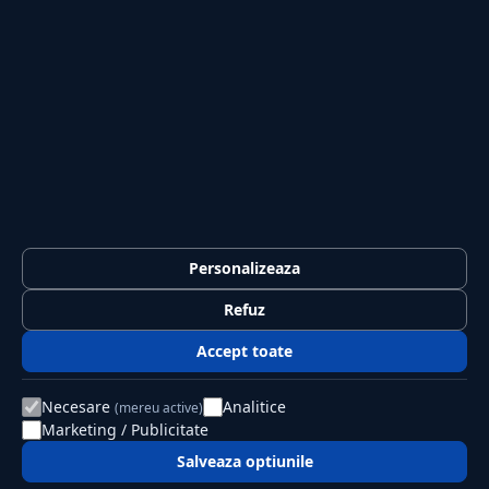
Casă și Grădină
PUBLICAȚIA
Despre noi
Redacția
Contact
Publicitate
LEGAL
Termeni și condiții
Personalizeaza
Confidențialitate
Refuz
Politica de cookies
Accept toate
GDPR
Necesare
Analitice
(mereu active)
Marketing / Publicitate
© 2026 Jurnalul Național. Toate drepturile rezervate.
Editat de PSK Solution SRL
Salveaza optiunile