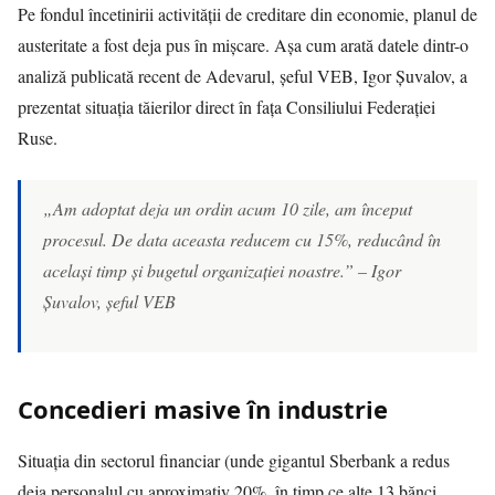
Pe fondul încetinirii activității de creditare din economie, planul de
austeritate a fost deja pus în mișcare. Așa cum arată datele dintr-o
analiză publicată recent de
Adevarul
, șeful VEB, Igor Șuvalov, a
prezentat situația tăierilor direct în fața Consiliului Federației
Ruse.
„Am adoptat deja un ordin acum 10 zile, am început
procesul. De data aceasta reducem cu 15%, reducând în
același timp și bugetul organizației noastre.” – Igor
Șuvalov, șeful VEB
Concedieri masive în industrie
Situația din sectorul financiar (unde gigantul Sberbank a redus
deja personalul cu aproximativ 20%, în timp ce alte 13 bănci