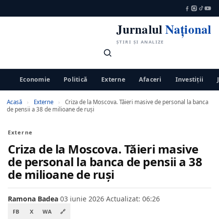
Jurnalul
Național
ȘTIRI ȘI ANALIZE
Economie
Politică
Externe
Afaceri
Investiții
Acasă
›
Externe
›
Criza de la Moscova. Tăieri masive de personal la banca
de pensii a 38 de milioane de ruși
Externe
Criza de la Moscova. Tăieri masive
de personal la banca de pensii a 38
de milioane de ruși
Ramona Badea
·
03 iunie 2026
·
Actualizat: 06:26
FB
X
WA
🔗