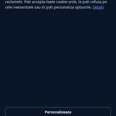
reclamele. Poti accepta toate cookie-urile, le poti refuza pe
cele neesentiale sau iti poti personaliza optiunile.
Detalii
RUBRICI
Lifestyle
Publicitate
Investiții
Tech
Sport
Casă și Grădină
PUBLICAȚIA
Despre noi
Redacția
Contact
Publicitate
LEGAL
Termeni și condiții
Personalizeaza