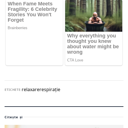
relaxare
respirație
ETICHETE:
Citește și