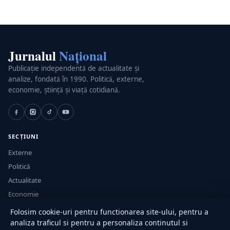
Jurnalul
Național
Publicație independentă de actualitate și
analize, fondată în 1990. Politică, externe,
economie, știință și viață cotidiană.
SECȚIUNI
Externe
Politică
Actualitate
Economie
Sănătate
Folosim cookie-uri pentru functionarea site-ului, pentru a
Utile
analiza traficul si pentru a personaliza continutul si