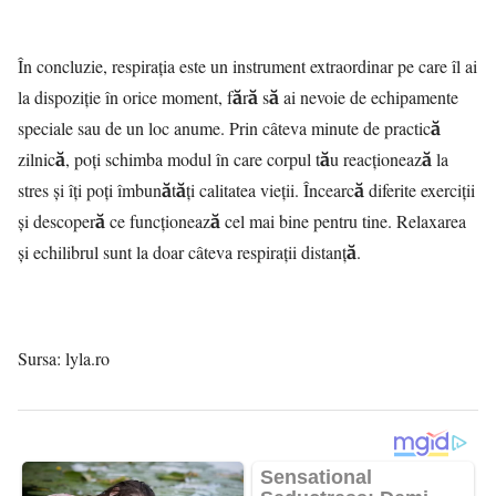
În concluzie, respirația este un instrument extraordinar pe care îl ai
la dispoziție în orice moment, fără să ai nevoie de echipamente
speciale sau de un loc anume. Prin câteva minute de practică
zilnică, poți schimba modul în care corpul tău reacționează la
stres și îți poți îmbunătăți calitatea vieții. Încearcă diferite exerciții
și descoperă ce funcționează cel mai bine pentru tine. Relaxarea
și echilibrul sunt la doar câteva respirații distanță.
Sursa: lyla.ro