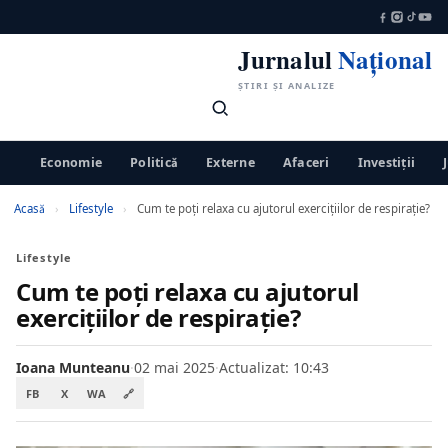
Jurnalul
Național
ȘTIRI ȘI ANALIZE
Economie
Politică
Externe
Afaceri
Investiții
Acasă
›
Lifestyle
›
Cum te poţi relaxa cu ajutorul exercițiilor de respirație?
Lifestyle
Cum te poţi relaxa cu ajutorul
exercițiilor de respirație?
Ioana Munteanu
·
02 mai 2025
·
Actualizat: 10:43
FB
X
WA
🔗