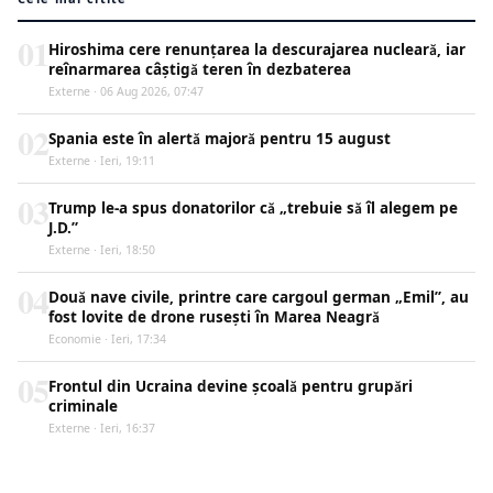
01
Hiroshima cere renunțarea la descurajarea nucleară, iar
reînarmarea câștigă teren în dezbaterea
Externe · 06 Aug 2026, 07:47
02
Spania este în alertă majoră pentru 15 august
Externe · Ieri, 19:11
03
Trump le-a spus donatorilor că „trebuie să îl alegem pe
J.D.”
Externe · Ieri, 18:50
04
Două nave civile, printre care cargoul german „Emil”, au
fost lovite de drone rusești în Marea Neagră
Economie · Ieri, 17:34
05
Frontul din Ucraina devine școală pentru grupări
criminale
Externe · Ieri, 16:37