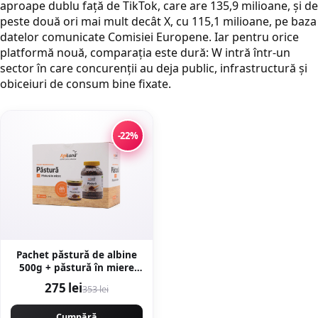
aproape dublu față de
TikTok
, care are 135,9 milioane, și de
peste două ori mai mult decât X, cu 115,1 milioane, pe baza
datelor comunicate Comisiei Europene. Iar pentru orice
platformă nouă, comparația este dură: W intră într-un
sector în care concurenții au deja public, infrastructură și
obiceiuri de consum bine fixate.
-22%
Pachet păstură de albine
500g + păstură în miere
200g - pentru ficat, sistem
275 lei
353 lei
imunitar, digestie - Default
Title
Cumpără