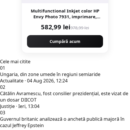
Multifunctional Inkjet color HP
Envy Photo 7931, imprimare,
copiere, scanare, A4, wireless, ADF,
582,99 lei
978,99 lei
15 ppm alb-negru / 10 ppm color,
Eligibil instant ink
Cumpără acum
Cele mai citite
01
Ungaria, din zone umede în regiuni semiaride
Actualitate · 04 Aug 2026, 12:24
02
Cătălin Avramescu, fost consilier prezidențial, este vizat de
un dosar DIICOT
Justiţie · Ieri, 13:04
03
Guvernul britanic analizează o anchetă publică majoră în
cazul Jeffrey Epstein