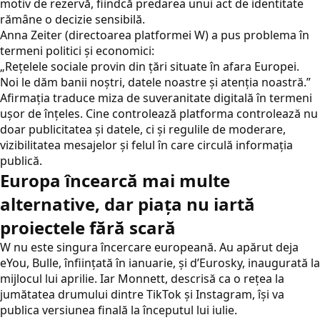
motiv de rezervă, fiindcă predarea unui act de identitate
rămâne o decizie sensibilă.
Anna Zeiter (directoarea platformei W) a pus problema în
termeni politici și economici:
„Rețelele sociale provin din țări situate în afara Europei.
Noi le dăm banii noștri, datele noastre și atenția noastră.”
Afirmația traduce miza de suveranitate digitală în termeni
ușor de înțeles. Cine controlează platforma controlează nu
doar publicitatea și datele, ci și regulile de moderare,
vizibilitatea mesajelor și felul în care circulă informația
publică.
Europa încearcă mai multe
alternative, dar piața nu iartă
proiectele fără scară
W nu este singura încercare europeană. Au apărut deja
eYou, Bulle, înființată în ianuarie, și d’Eurosky, inaugurată la
mijlocul lui aprilie. Iar Monnett, descrisă ca o rețea la
jumătatea drumului dintre TikTok și Instagram, își va
publica versiunea finală la începutul lui iulie.