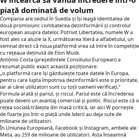
piață dominată de volum
Compania are sediul în Suedia și își leagă identitatea de
două promisiuni: combaterea dezinformării și controlul
european asupra datelor. Potrivit
Libertatea
, numele W a
fost ales ca aluzie la X, următoarea literă a alfabetului, un
semnal direct că noua platformă vrea să intre în competiție
cu rețeaua deținută de Elon Musk.
António Costa (președintele Consiliului European) a
rezumat public exact această poziționare:
„o platformă care își găzduiește toate datele în Europa,
pentru care lupta împotriva dezinformării este o prioritate,
iar ai cărei utilizatori sunt cu toții oameni verificați.”
Formula arată și pariul, și riscul. Pariul este că încrederea
poate deveni un avantaj comercial și politic. Riscul este că o
rețea socială trăiește din masă critică, iar aici W pornește
de foarte jos într-o piață unde liderii au deja sute de
milioane de utilizatori.
În Uniunea Europeană, Facebook și Instagram, ambele ale
Meta, au 259 de milioane de utilizatori. Asta înseamnă