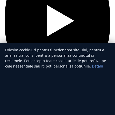
Folosim cookie-uri pentru functionarea site-ului, pentru a
analiza traficul si pentru a personaliza continutul si
reclamele. Poti accepta toate cookie-urile, le poti refuza pe
cele neesentiale sau iti poti personaliza optiunile.
Detalii
Secțiuni
Externe
Politică
Actualitate
Economie
Sănătate
Utile
Rubrici
Lifestyle
Publicitate
Investiții
Tech
Sport
Casă și Grădină
Publicația
Despre noi
Redacția
Contact
Publicitate
Legal