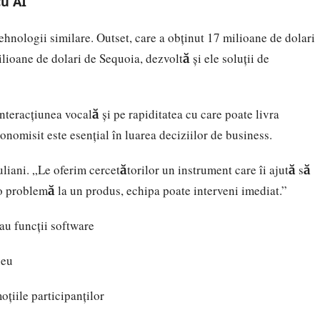
cu AI
ehnologii similare. Outset, care a obținut 17 milioane de dolari
ilioane de dolari de Sequoia, dezvoltă și ele soluții de
nteracțiunea vocală și pe rapiditatea cu care poate livra
nomisit este esențial în luarea deciziilor de business.
iani. „Le oferim cercetătorilor un instrument care îi ajută să
o problemă la un produs, echipa poate interveni imediat.”
sau funcții software
neu
oțiile participanților