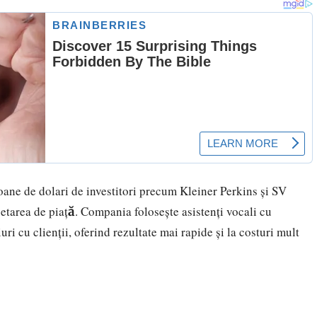
ioane de dolari de investitori precum Kleiner Perkins și SV
tarea de piață. Compania folosește asistenți vocali cu
iuri cu clienții, oferind rezultate mai rapide și la costuri mult