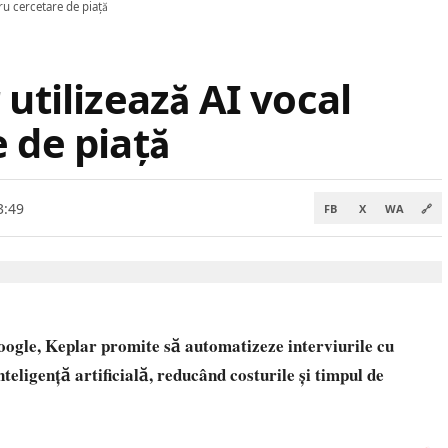
ru cercetare de piață
 utilizează AI vocal
 de piață
3:49
FB
X
WA
🔗
oogle, Keplar promite să automatizeze interviurile cu
inteligență artificială, reducând costurile și timpul de