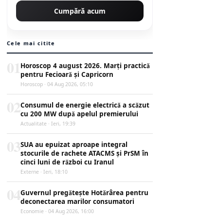
Cumpără acum
Cele mai citite
01
Horoscop 4 august 2026. Marți practică
pentru Fecioară și Capricorn
Horoscop · 04 Aug 2026, 05:10
02
Consumul de energie electrică a scăzut
cu 200 MW după apelul premierului
Actualitate · Ieri, 19:39
03
SUA au epuizat aproape integral
stocurile de rachete ATACMS și PrSM în
cinci luni de război cu Iranul
Externe · Ieri, 18:10
04
Guvernul pregătește Hotărârea pentru
deconectarea marilor consumatori
Economie · 04 Aug 2026, 16:00