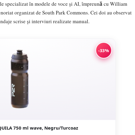
gle specializat în modele de voce și AI, împreună cu William
enoriat organizat de South Park Commons. Cei doi au observat
daje scrise și interviuri realizate manual.
-33%
QUILA 750 ml wave, Negru/Turcoaz