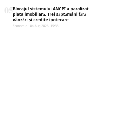
05
Blocajul sistemului ANCPI a paralizat
piața imobiliară. Trei săptămâni fără
vânzări și credite ipotecare
Economie · 04 Aug 2026, 15:33