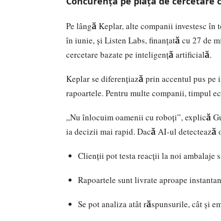
Concurența pe piața de cercetare 
Pe lângă Keplar, alte companii investesc în t
în iunie, și Listen Labs, finanțată cu 27 de m
cercetare bazate pe inteligență artificială.
Keplar se diferențiază prin accentul pus pe i
rapoartele. Pentru multe companii, timpul eco
„Nu înlocuim oamenii cu roboți”, explică Gul
ia decizii mai rapid. Dacă AI-ul detectează 
Clienții pot testa reacții la noi ambalaje 
Rapoartele sunt livrate aproape instanta
Se pot analiza atât răspunsurile, cât și em