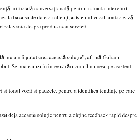
ență artificială conversațională pentru a simula interviuri
es la baza sa de date cu clienți, asistentul vocal contactează
ri relevante despre produse sau servicii.
ă, nu am fi putut crea această soluție”, afirmă Guliani.
obot. Se poate auzi în înregistrări cum îl numesc pe asistent
 și tonul vocii și pauzele, pentru a identifica tendințe pe care
ză deja această soluție pentru a obține feedback rapid despre