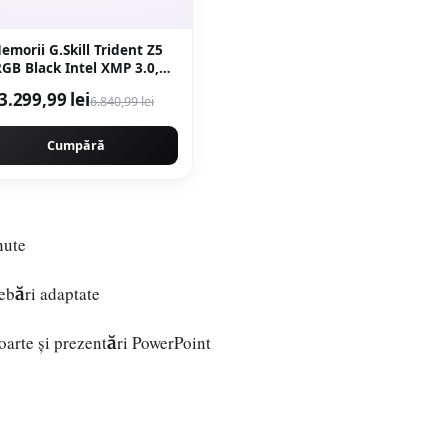
emorii G.Skill Trident Z5
GB Black Intel XMP 3.0,
32GB (2 x 16GB), DDR5-
3.299,99 lei
6.840,99 lei
0MHz, CL30, Dual Channel
Cumpără
nute
rebări adaptate
oarte și prezentări PowerPoint