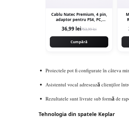
Cablu Natec Premium, 4 pin,
M
adaptor pentru PS4, PC,
R
Smartphone
36,99 lei
753,99 lei
640
Cumpără
Proiectele pot fi configurate în câteva mi
Asistentul vocal adresează clienților înt
Rezultatele sunt livrate sub formă de rap
Tehnologia din spatele Keplar