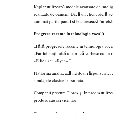
Keplar utilizează modele avansate de intelig
realizate de oameni. Dacă un client oferă acc
automat participanții și le adresează întrebă
Progrese recente în tehnologia vocală
„Fără progresele recente în tehnologia vocal
„Participanții uită uneori că vorbesc cu un r
«Ellie» sau «Ryan».”
Platforma analizează nu doar răspunsurile, ci
sondajele clasice le pot rata.
Companii precum Clorox și Intercom utilizea
produse sau servicii noi.