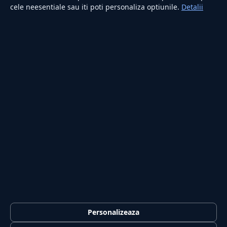
cele neesentiale sau iti poti personaliza optiunile.
Detalii
RUBRICI
Lifestyle
Publicitate
Investiții
Tech
Sport
Casă și Grădină
PUBLICAȚIA
Despre noi
Redacția
Contact
Publicitate
LEGAL
Termeni și condiții
Personalizeaza
Confidențialitate