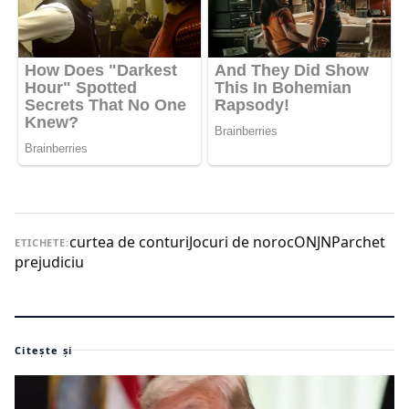
curtea de conturi
Jocuri de noroc
ONJN
Parchet
ETICHETE:
prejudiciu
Citește și