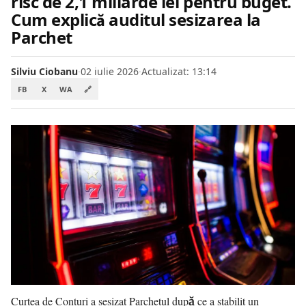
risc de 2,1 miliarde lei pentru buget.
Cum explică auditul sesizarea la
Parchet
Silviu Ciobanu
·
02 iulie 2026
·
Actualizat: 13:14
FB
X
WA
🔗
Curtea de Conturi a sesizat Parchetul după ce a stabilit un