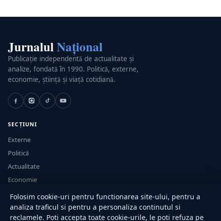
Jurnalul
Național
Publicație independentă de actualitate și
analize, fondată în 1990. Politică, externe,
economie, știință și viață cotidiană.
SECȚIUNI
Externe
Politică
Actualitate
Economie
Sănătate
Folosim cookie-uri pentru functionarea site-ului, pentru a
Utile
analiza traficul si pentru a personaliza continutul si
reclamele. Poti accepta toate cookie-urile, le poti refuza pe