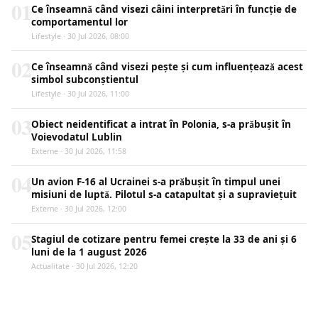
01
Ce înseamnă când visezi câini interpretări în funcție de
comportamentul lor
Lifestyle · 30 Jul 2026, 08:00
02
Ce înseamnă când visezi pește și cum influențează acest
simbol subconștientul
Lifestyle · 30 Jul 2026, 11:00
03
Obiect neidentificat a intrat în Polonia, s-a prăbușit în
Voievodatul Lublin
Externe · 30 Jul 2026, 11:58
04
Un avion F-16 al Ucrainei s-a prăbușit în timpul unei
misiuni de luptă. Pilotul s-a catapultat și a supraviețuit
Externe · 30 Jul 2026, 12:00
05
Stagiul de cotizare pentru femei crește la 33 de ani și 6
luni de la 1 august 2026
Actualitate · 30 Jul 2026, 12:20