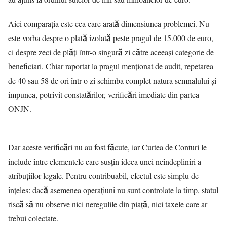
Aici comparația este cea care arată dimensiunea problemei. Nu
este vorba despre o plată izolată peste pragul de 15.000 de euro,
ci despre zeci de plăți într-o singură zi către aceeași categorie de
beneficiari. Chiar raportat la pragul menționat de audit, repetarea
de 40 sau 58 de ori într-o zi schimba complet natura semnalului și
impunea, potrivit constatărilor, verificări imediate din partea
ONJN.
Dar aceste verificări nu au fost făcute, iar Curtea de Conturi le
include între elementele care susțin ideea unei neîndepliniri a
atribuțiilor legale. Pentru contribuabil, efectul este simplu de
înțeles: dacă asemenea operațiuni nu sunt controlate la timp, statul
riscă să nu observe nici neregulile din piață, nici taxele care ar
trebui colectate.