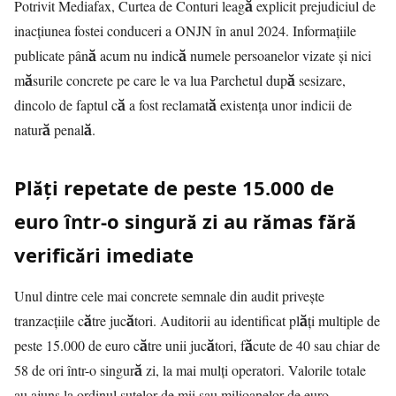
Potrivit
Mediafax
, Curtea de Conturi leagă explicit prejudiciul de
inacțiunea fostei conduceri a ONJN în anul 2024. Informațiile
publicate până acum nu indică numele persoanelor vizate și nici
măsurile concrete pe care le va lua Parchetul după sesizare,
dincolo de faptul că a fost reclamată existența unor indicii de
natură penală.
Plăți repetate de peste 15.000 de
euro într-o singură zi au rămas fără
verificări imediate
Unul dintre cele mai concrete semnale din audit privește
tranzacțiile către jucători. Auditorii au identificat plăți multiple de
peste 15.000 de euro către unii jucători, făcute de 40 sau chiar de
58 de ori într-o singură zi, la mai mulți operatori. Valorile totale
au ajuns la ordinul sutelor de mii sau milioanelor de euro.