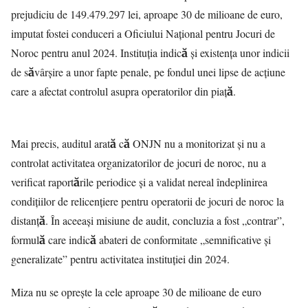
prejudiciu de 149.479.297 lei, aproape 30 de milioane de euro,
imputat fostei conduceri a Oficiului Național pentru Jocuri de
Noroc pentru anul 2024. Instituția indică și existența unor indicii
de săvârșire a unor fapte penale, pe fondul unei lipse de acțiune
care a afectat controlul asupra operatorilor din piață.
Mai precis, auditul arată că ONJN nu a monitorizat și nu a
controlat activitatea organizatorilor de jocuri de noroc, nu a
verificat raportările periodice și a validat nereal îndeplinirea
condițiilor de relicențiere pentru operatorii de jocuri de noroc la
distanță. În aceeași misiune de audit, concluzia a fost „contrar”,
formulă care indică abateri de conformitate „semnificative și
generalizate” pentru activitatea instituției din 2024.
Miza nu se oprește la cele aproape 30 de milioane de euro