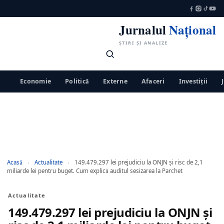
Jurnalul
Național
ȘTIRI ȘI ANALIZE
Economie
Politică
Externe
Afaceri
Investiții
Acasă
›
Actualitate
›
149.479.297 lei prejudiciu la ONJN și risc de 2,1
miliarde lei pentru buget. Cum explică auditul sesizarea la Parchet
Actualitate
149.479.297 lei prejudiciu la ONJN și