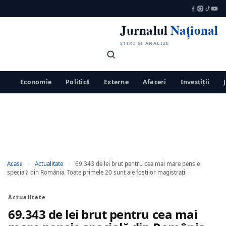
Jurnalul
Național
ȘTIRI ȘI ANALIZE
Economie
Politică
Externe
Afaceri
Investiții
Acasă
›
Actualitate
›
69.343 de lei brut pentru cea mai mare pensie
specială din România. Toate primele 20 sunt ale foștilor magistrați
Actualitate
69.343 de lei brut pentru cea mai