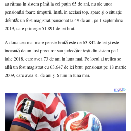
au rămas în sistem până la cel puțin 65 de ani, nu ale unor
pensionări foarte timpurii. Însă, în același top, apare și o situație
diferită: un fost magistrat pensionat la 49 de ani, pe 1 septembrie
2019, care primește 51.891 de lei brut.
A doua cea mai mare pensie brută este de 63.842 de lei și este
încasată de un fost procuror sau judecător ieșit din sistem pe 1
iulie 2018, care avea 73 de ani în luna mai. Pe locul al treilea se
află un fost magistrat cu 63.647 de lei brut, pensionat pe 18 martie
2009, care avea 81 de ani și 6 luni în luna mai.