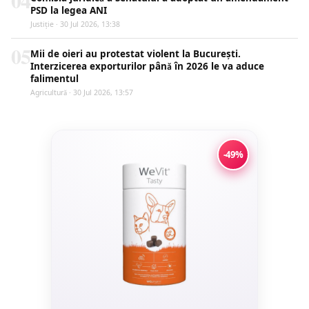
04
PSD la legea ANI
Justiţie · 30 Jul 2026, 13:38
05
Mii de oieri au protestat violent la București.
Interzicerea exporturilor până în 2026 le va aduce
falimentul
Agricultură · 30 Jul 2026, 13:57
-49%