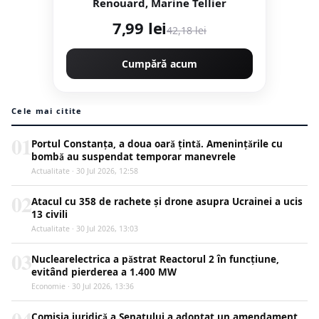
Renouard, Marine Tellier
7,99 lei
42,18 lei
Cumpără acum
Cele mai citite
01
Portul Constanța, a doua oară țintă. Amenințările cu
bombă au suspendat temporar manevrele
Actualitate · 30 Jul 2026, 12:58
02
Atacul cu 358 de rachete și drone asupra Ucrainei a ucis
13 civili
Actualitate · 30 Jul 2026, 13:03
03
Nuclearelectrica a păstrat Reactorul 2 în funcțiune,
evitând pierderea a 1.400 MW
Economie · 30 Jul 2026, 13:36
Comisia juridică a Senatului a adoptat un amendament