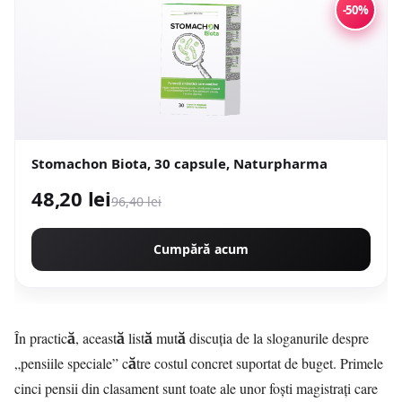
-50%
Stomachon Biota, 30 capsule, Naturpharma
48,20 lei
96,40 lei
Cumpără acum
În practică, această listă mută discuția de la sloganurile despre
„pensiile speciale” către costul concret suportat de buget. Primele
cinci pensii din clasament sunt toate ale unor foști magistrați care