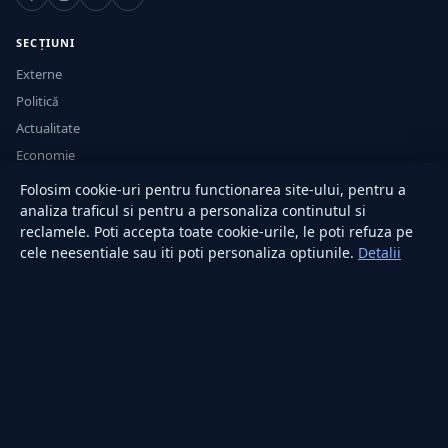
SECȚIUNI
Externe
Politică
Actualitate
Economie
Sănătate
Folosim cookie-uri pentru functionarea site-ului, pentru a
Utile
analiza traficul si pentru a personaliza continutul si
reclamele. Poti accepta toate cookie-urile, le poti refuza pe
cele neesentiale sau iti poti personaliza optiunile.
Detalii
RUBRICI
Lifestyle
Publicitate
Investiții
Tech
Sport
Casă și Grădină