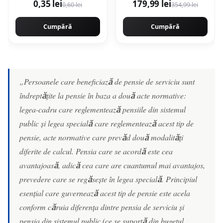
0,35 lei
179,99 lei
0,60 lei
354,99 lei
with Stand Camera,
Maro Aurie
Cumpără
Cumpără
„Persoanele care beneficiază de pensie de serviciu sunt
îndreptățite la pensie în baza a două acte normative:
legea-cadru care reglementează pensiile din sistemul
public și legea specială care reglementează acest tip de
pensie, acte normative care prevăd două modalități
diferite de calcul. Pensia care se acordă este cea
avantajoasă, adică cea care are cuantumul mai avantajos,
prevedere care se regăsește în legea specială. Principiul
esențial care guvernează acest tip de pensie este acela
conform căruia diferența dintre pensia de serviciu și
pensia din sistemul public (ce se suportă din bugetul