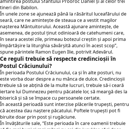
amintirea postului Sfântului Prooroc Daniel şi al celor trei
tineri din Babilon.
În unele zone se ajunează până la răsăritul luceafărului de
seară, care ne aminteşte de steaua ce a vestit magilor
naşterea Mântuitorului. Această ajunare aminteşte, de
asemenea, de postul ţinut odinioară de catehumeni care,
în seara acestei zile, primeau botezul creştin şi apoi prima
împărtăşire la liturghia săvârşită atunci în acest scop”,
spune părintele Ramon Eugen Ilie, potrivit Adevărul.
Ce reguli trebuie să respecte credincioşii în
Postul Crăciunului?
În perioada Postului Crăciunului, ca şi în alte posturi, nu
este vorba doar despre a nu mânca de dulce. Credincioşii
trebuie să se abţină de la multe lucruri, trebuie să-i ceară
iertare lui Dumnezeu pentru păcatele lor, să meargă des la
biserică şi să se împace cu persoanele certate.
În această perioadă sunt interzise plăcerile trupeşti, pentru
că acestea dau naştere păcatului. Poftele trupeşti pot fi
biruite doar prin post şi rugăciune.
În învăţăturile sale, “Este perioada în care oamenii trebuie