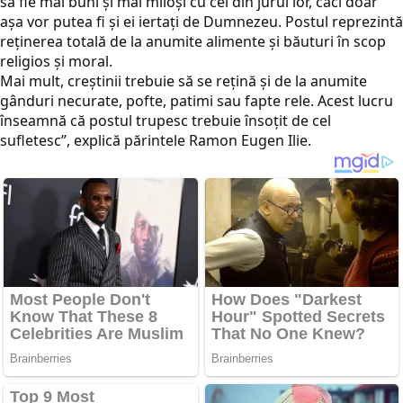
să fie mai buni şi mai miloşi cu cei din jurul lor, căci doar
aşa vor putea fi şi ei iertaţi de Dumnezeu. Postul reprezintă
reţinerea totală de la anumite alimente şi băuturi în scop
religios şi moral.
Mai mult, creştinii trebuie să se reţină şi de la anumite
gânduri necurate, pofte, patimi sau fapte rele. Acest lucru
înseamnă că postul trupesc trebuie însoţit de cel
sufletesc”, explică părintele Ramon Eugen Ilie.