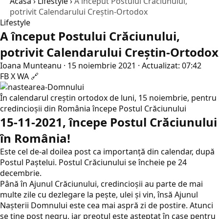
Acasă
›
Lifestyle
›
A început Postului Crăciunului,
potrivit Calendarului Creştin-Ortodox
Lifestyle
A început Postului Crăciunului,
potrivit Calendarului Creştin-Ortodox
Ioana Munteanu
·
15 noiembrie 2021
·
Actualizat: 07:42
FB
X
WA
🔗
În calendarul creştin ortodox de luni, 15 noiembrie, pentru
credincioşii din România începe Postul Crăciunului
15-11-2021, începe Postul Crăciunului
în România!
Este cel de-al doilea post ca importanţă din calendar, după
Postul Paştelui. Postul Crăciunului se încheie pe 24
decembrie.
Până în Ajunul Crăciunului, credincioşii au parte de mai
multe zile cu dezlegare la peşte, ulei şi vin, însă Ajunul
Naşterii Domnului este cea mai aspră zi de postire. Atunci
se ţine post negru, iar preotul este aşteptat în case pentru