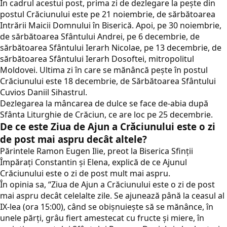
În cadrul acestui post, prima zi de dezlegare la peşte din
postul Crăciunului este pe 21 noiembrie, de sărbătoarea
Intrării Maicii Domnului în Biserică. Apoi, pe 30 noiembrie,
de sărbătoarea Sfântului Andrei, pe 6 decembrie, de
sărbătoarea Sfântului Ierarh Nicolae, pe 13 decembrie, de
sărbătoarea Sfântului Ierarh Dosoftei, mitropolitul
Moldovei. Ultima zi în care se mănâncă peşte în postul
Crăciunului este 18 decembrie, de Sărbătoarea Sfântului
Cuvios Daniil Sihastrul.
Dezlegarea la mâncarea de dulce se face de-abia după
Sfânta Liturghie de Crăciun, ce are loc pe 25 decembrie.
De ce este Ziua de Ajun a Crăciunului este o zi
de post mai aspru decât altele?
Părintele Ramon Eugen Ilie, preot la Biserica Sfinţii
Împăraţi Constantin şi Elena, explică de ce Ajunul
Crăciunului este o zi de post mult mai aspru.
În opinia sa, “Ziua de Ajun a Crăciunului este o zi de post
mai aspru decât celelalte zile. Se ajunează până la ceasul al
IX-lea (ora 15:00), când se obişnuieşte să se mănânce, în
unele părţi, grâu fiert amestecat cu fructe şi miere, în