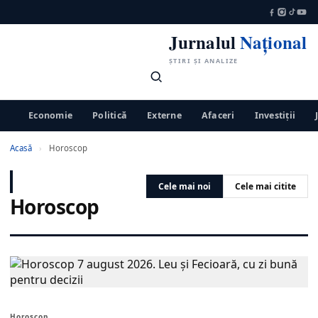
Jurnalul
Național
ȘTIRI ȘI ANALIZE
Economie
Politică
Externe
Afaceri
Investiții
Acasă
›
Horoscop
Cele mai noi
Cele mai citite
Horoscop
Horoscop