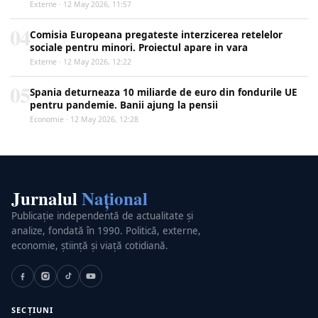
Externe · 12 May 2026, 11:57
04
Comisia Europeana pregateste interzicerea retelelor
sociale pentru minori. Proiectul apare in vara
Externe · 12 May 2026, 12:22
05
Spania deturneaza 10 miliarde de euro din fondurile UE
pentru pandemie. Banii ajung la pensii
Economie · 12 May 2026, 12:28
Jurnalul
Național
Publicație independentă de actualitate și
analize, fondată în 1990. Politică, externe,
economie, știință și viață cotidiană.
SECȚIUNI