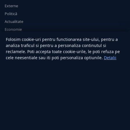
Externe
Politică
Actualitate
Economie
Sănătate
Folosim cookie-uri pentru functionarea site-ului, pentru a
Utile
analiza traficul si pentru a personaliza continutul si
reclamele. Poti accepta toate cookie-urile, le poti refuza pe
cele neesentiale sau iti poti personaliza optiunile.
Detalii
RUBRICI
Lifestyle
Publicitate
Investiții
Tech
Sport
Casă și Grădină
PUBLICAȚIA
Despre noi