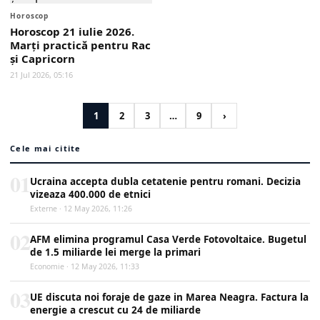
Horoscop
Horoscop 21 iulie 2026.
Marți practică pentru Rac
și Capricorn
21 Jul 2026, 05:16
1
2
3
…
9
›
Cele mai citite
01
Ucraina accepta dubla cetatenie pentru romani. Decizia
vizeaza 400.000 de etnici
Externe · 12 May 2026, 11:26
02
AFM elimina programul Casa Verde Fotovoltaice. Bugetul
de 1.5 miliarde lei merge la primari
Economie · 12 May 2026, 11:33
03
UE discuta noi foraje de gaze in Marea Neagra. Factura la
energie a crescut cu 24 de miliarde