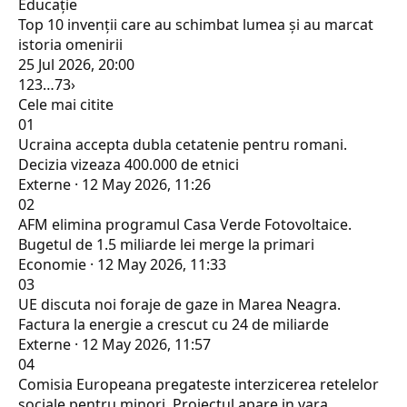
Educaţie
Top 10 invenții care au schimbat lumea și au marcat
istoria omenirii
25 Jul 2026, 20:00
1
2
3
…
73
›
Cele mai citite
01
Ucraina accepta dubla cetatenie pentru romani.
Decizia vizeaza 400.000 de etnici
Externe · 12 May 2026, 11:26
02
AFM elimina programul Casa Verde Fotovoltaice.
Bugetul de 1.5 miliarde lei merge la primari
Economie · 12 May 2026, 11:33
03
UE discuta noi foraje de gaze in Marea Neagra.
Factura la energie a crescut cu 24 de miliarde
Externe · 12 May 2026, 11:57
04
Comisia Europeana pregateste interzicerea retelelor
sociale pentru minori. Proiectul apare in vara