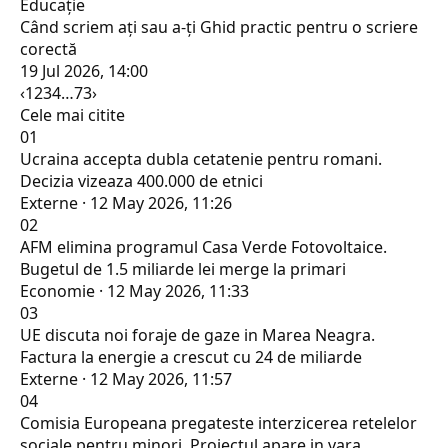
Educaţie
Când scriem ați sau a-ți Ghid practic pentru o scriere
corectă
19 Jul 2026, 14:00
‹
1
2
3
4
…
73
›
Cele mai citite
01
Ucraina accepta dubla cetatenie pentru romani.
Decizia vizeaza 400.000 de etnici
Externe · 12 May 2026, 11:26
02
AFM elimina programul Casa Verde Fotovoltaice.
Bugetul de 1.5 miliarde lei merge la primari
Economie · 12 May 2026, 11:33
03
UE discuta noi foraje de gaze in Marea Neagra.
Factura la energie a crescut cu 24 de miliarde
Externe · 12 May 2026, 11:57
04
Comisia Europeana pregateste interzicerea retelelor
sociale pentru minori. Proiectul apare in vara