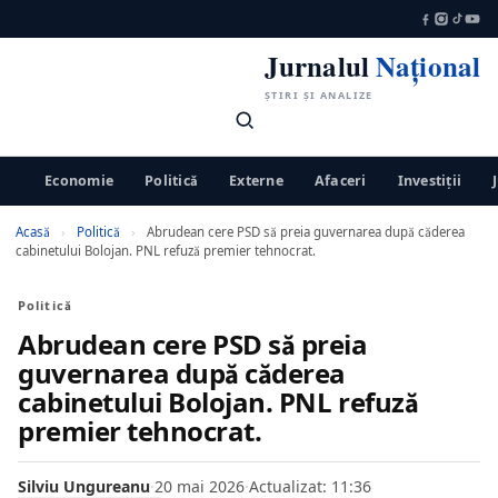
Jurnalul
Național
ȘTIRI ȘI ANALIZE
Economie
Politică
Externe
Afaceri
Investiții
Acasă
›
Politică
›
Abrudean cere PSD să preia guvernarea după căderea
cabinetului Bolojan. PNL refuză premier tehnocrat.
Politică
Abrudean cere PSD să preia
guvernarea după căderea
cabinetului Bolojan. PNL refuză
premier tehnocrat.
Silviu Ungureanu
·
20 mai 2026
·
Actualizat: 11:36