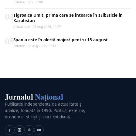
Externe · Ieri, 00:08
04
Tigroaica Umit, prima care se întoarce în sălbăticie în
Kazahstan
Actualitate · 06 Aug 2026, 19:27
05
Spania este în alertă majoră pentru 15 august
Externe · 06 Aug 2026, 19:11
Jurnalul
Național
Publicație independentă de actualitate și
analize, fondată în 1990. Politică, externe,
economie, știință și viață cotidiană.