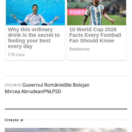
Guvernul României
Ilie Bolojan
ETICHETE:
Mircea Abrudean
PNL
PSD
Citește și