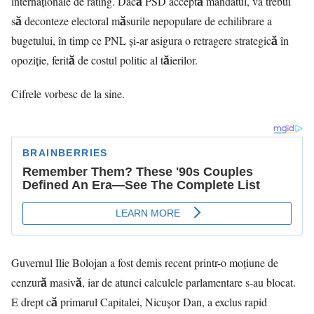
internaționale de rating. Dacă PSD acceptă mandatul, va trebui
să deconteze electoral măsurile nepopulare de echilibrare a
bugetului, în timp ce PNL și-ar asigura o retragere strategică în
opoziție, ferită de costul politic al tăierilor.
Cifrele vorbesc de la sine.
Guvernul Ilie Bolojan a fost demis recent printr-o moțiune de
cenzură masivă, iar de atunci calculele parlamentare s-au blocat.
E drept că primarul Capitalei, Nicușor Dan, a exclus rapid