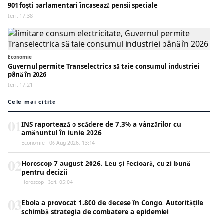
901 foști parlamentari încasează pensii speciale
Ieri, 17:38
Economie
Guvernul permite Transelectrica să taie consumul industriei
până în 2026
Ieri, 17:21
Cele mai citite
01
INS raportează o scădere de 7,3% a vânzărilor cu
amănuntul în iunie 2026
Economie · 06 Aug 2026, 13:14
02
Horoscop 7 august 2026. Leu și Fecioară, cu zi bună
pentru decizii
Horoscop · Ieri, 05:04
03
Ebola a provocat 1.800 de decese în Congo. Autoritățile
schimbă strategia de combatere a epidemiei