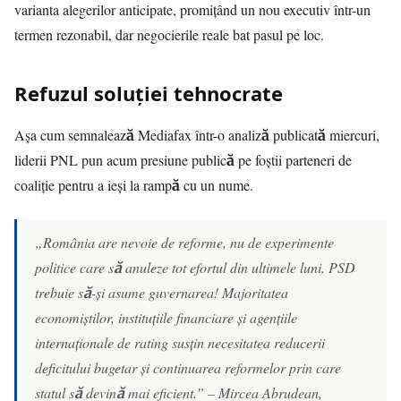
varianta alegerilor anticipate, promițând un nou executiv într-un
termen rezonabil, dar negocierile reale bat pasul pe loc.
Refuzul soluției tehnocrate
Așa cum semnalează
Mediafax
într-o analiză publicată miercuri,
liderii PNL pun acum presiune publică pe foștii parteneri de
coaliție pentru a ieși la rampă cu un nume.
„România are nevoie de reforme, nu de experimente
politice care să anuleze tot efortul din ultimele luni. PSD
trebuie să-și asume guvernarea! Majoritatea
economiștilor, instituțiile financiare și agențiile
internaționale de rating susțin necesitatea reducerii
deficitului bugetar și continuarea reformelor prin care
statul să devină mai eficient.” – Mircea Abrudean,