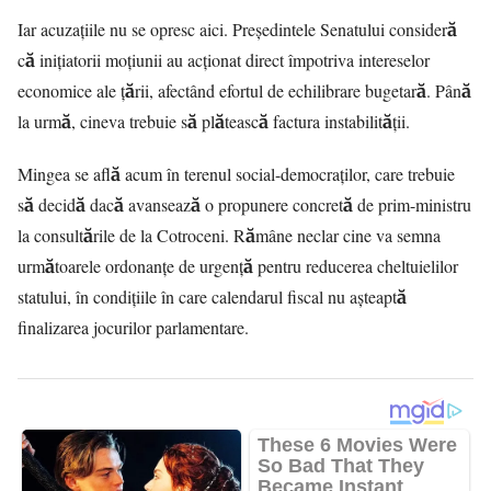
Iar acuzațiile nu se opresc aici. Președintele Senatului consideră
că inițiatorii moțiunii au acționat direct împotriva intereselor
economice ale țării, afectând efortul de echilibrare bugetară. Până
la urmă, cineva trebuie să plătească factura instabilității.
Mingea se află acum în terenul social-democraților, care trebuie
să decidă dacă avansează o propunere concretă de prim-ministru
la consultările de la Cotroceni. Rămâne neclar cine va semna
următoarele ordonanțe de urgență pentru reducerea cheltuielilor
statului, în condițiile în care calendarul fiscal nu așteaptă
finalizarea jocurilor parlamentare.