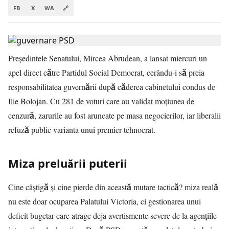
FB
X
WA
🔗
Președintele Senatului, Mircea Abrudean, a lansat miercuri un
apel direct către Partidul Social Democrat, cerându-i să preia
responsabilitatea guvernării după căderea cabinetului condus de
Ilie Bolojan. Cu 281 de voturi care au validat moțiunea de
cenzură, zarurile au fost aruncate pe masa negocierilor, iar liberalii
refuză public varianta unui premier tehnocrat.
Miza preluării puterii
Cine câștigă și cine pierde din această mutare tactică? miza reală
nu este doar ocuparea Palatului Victoria, ci gestionarea unui
deficit bugetar care atrage deja avertismente severe de la agențiile