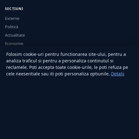
SECȚIUNI
Externe
Politică
Actualitate
Economie
Sănătate
Folosim cookie-uri pentru functionarea site-ului, pentru a
Utile
analiza traficul si pentru a personaliza continutul si
reclamele. Poti accepta toate cookie-urile, le poti refuza pe
cele neesentiale sau iti poti personaliza optiunile.
Detalii
RUBRICI
Lifestyle
Publicitate
Investiții
Tech
Sport
Casă și Grădină