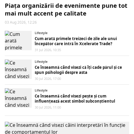
Piața organizării de evenimente pune tot
mai mult accent pe calitate
03 Aug 2026, 12:26
Lifestyle
Cum arată primele treizeci de zile ale unui
începător care intră în Xcelerate Trade?
31 Jul 2026, 10:35
Lifestyle
Ce înseamnă când visezi că îți cade părul și ce
spun psihologii despre asta
30 Jul 2026, 17:00
Lifestyle
Ce înseamnă când visezi pește și cum
influențează acest simbol subconștientul
30 Jul 2026, 11:00