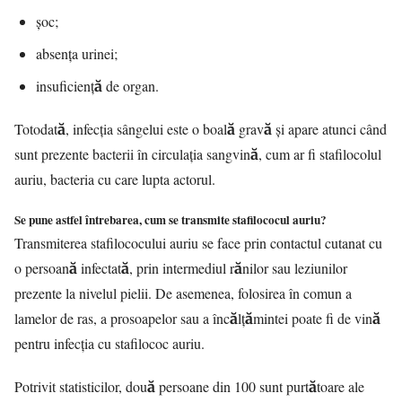
șoc;
absența urinei;
insuficiență de organ.
Totodată, infecţia sângelui este o boală gravă şi apare atunci când
sunt prezente bacterii în circulaţia sangvină, cum ar fi stafilocolul
auriu, bacteria cu care lupta actorul.
Se pune astfel întrebarea, cum se transmite stafilococul auriu?
Transmiterea stafilococului auriu se face prin contactul cutanat cu
o persoană infectată, prin intermediul rănilor sau leziunilor
prezente la nivelul pielii. De asemenea, folosirea în comun a
lamelor de ras, a prosoapelor sau a încălţămintei poate fi de vină
pentru infecţia cu stafilococ auriu.
Potrivit statisticilor, două persoane din 100 sunt purtătoare ale