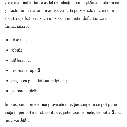
Cele mai multe dintre astfel de infecții apar în plămâni, abdomen
și tractul urinar și sunt mai frecvente la persoanele internate în
spital, deja bolnave și cu un sistem imunitar deficitar, scrie
farmaciata.ro.
frisoane;
febră;
slăbiciune;
respirație rapidă;
creșterea pulsului sau palpitații;
paloare a pielii.
În plus, simptomele mai grave ale infecției sângelui ce pot pune
viața în pericol includ: confuzie; pete roșii pe piele, ce pot arăta ca
niște vânătăi;