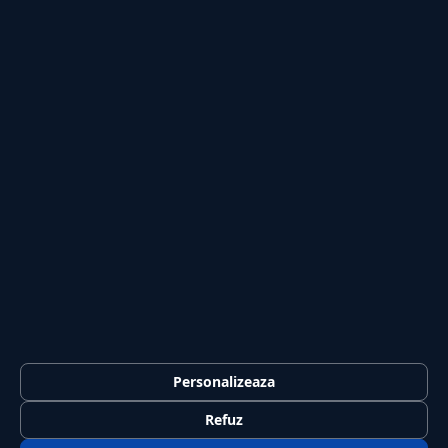
Lifestyle
Publicitate
Investiții
Tech
Sport
Casă și Grădină
PUBLICAȚIA
Despre noi
Redacția
Contact
Publicitate
LEGAL
Termeni și condiții
Personalizeaza
Confidențialitate
Refuz
Politica de cookies