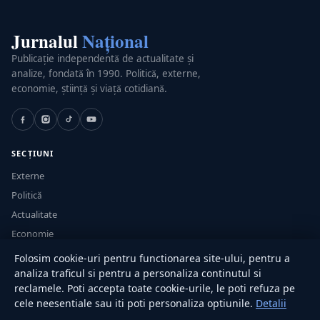
Jurnalul
Național
Publicație independentă de actualitate și
analize, fondată în 1990. Politică, externe,
economie, știință și viață cotidiană.
SECȚIUNI
Externe
Politică
Actualitate
Economie
Sănătate
Folosim cookie-uri pentru functionarea site-ului, pentru a
Utile
analiza traficul si pentru a personaliza continutul si
reclamele. Poti accepta toate cookie-urile, le poti refuza pe
cele neesentiale sau iti poti personaliza optiunile.
Detalii
RUBRICI