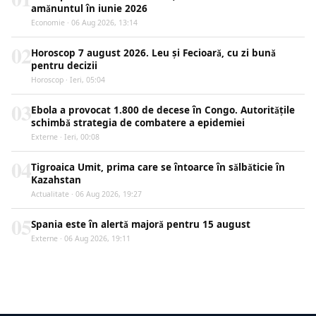
amănuntul în iunie 2026
Economie · 06 Aug 2026, 13:14
02
Horoscop 7 august 2026. Leu și Fecioară, cu zi bună
pentru decizii
Horoscop · Ieri, 05:04
03
Ebola a provocat 1.800 de decese în Congo. Autoritățile
schimbă strategia de combatere a epidemiei
Externe · Ieri, 00:08
04
Tigroaica Umit, prima care se întoarce în sălbăticie în
Kazahstan
Actualitate · 06 Aug 2026, 19:27
05
Spania este în alertă majoră pentru 15 august
Externe · 06 Aug 2026, 19:11