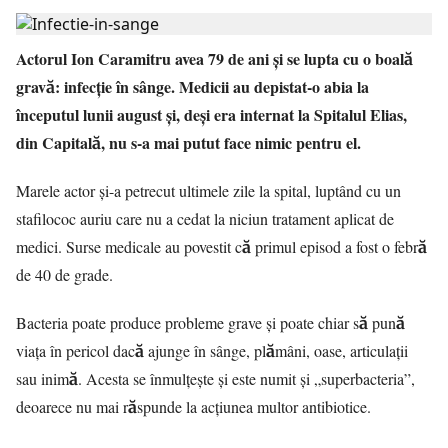
Actorul Ion Caramitru avea 79 de ani şi se lupta cu o boală
gravă: infecţie în sânge. Medicii au depistat-o abia la
începutul lunii august şi, deşi era internat la Spitalul Elias,
din Capitală, nu s-a mai putut face nimic pentru el.
Marele actor și-a petrecut ultimele zile la spital, luptând cu un
stafilococ auriu care nu a cedat la niciun tratament aplicat de
medici. Surse medicale au povestit că primul episod a fost o febră
de 40 de grade.
Bacteria poate produce probleme grave și poate chiar să pună
viaţa în pericol dacă ajunge în sânge, plămâni, oase, articulații
sau inimă. Acesta se înmulţeşte și este numit şi „superbacteria”,
deoarece nu mai răspunde la acţiunea multor antibiotice.