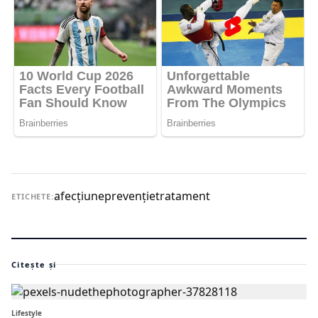
afecţiune
prevenţie
tratament
ETICHETE:
Citește și
Lifestyle