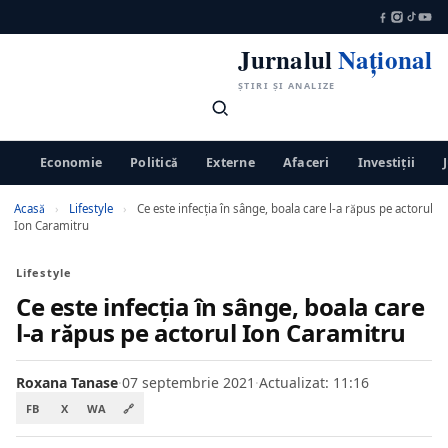
Jurnalul
Național
ȘTIRI ȘI ANALIZE
Economie
Politică
Externe
Afaceri
Investiții
Acasă
›
Lifestyle
›
Ce este infecţia în sânge, boala care l-a răpus pe actorul
Ion Caramitru
Lifestyle
Ce este infecţia în sânge, boala care
l-a răpus pe actorul Ion Caramitru
Roxana Tanase
·
07 septembrie 2021
·
Actualizat: 11:16
FB
X
WA
🔗