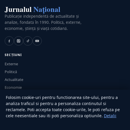
Jurnalul
Național
Publicație independentă de actualitate și
analize, fondată în 1990. Politică, externe,
economie, știință și viață cotidiană.
SECȚIUNI
Externe
Politică
Actualitate
Economie
Sănătate
Folosim cookie-uri pentru functionarea site-ului, pentru a
Utile
analiza traficul si pentru a personaliza continutul si
reclamele. Poti accepta toate cookie-urile, le poti refuza pe
cele neesentiale sau iti poti personaliza optiunile.
Detalii
RUBRICI
Lifestyle