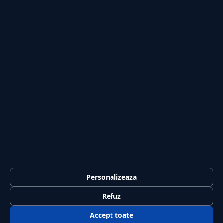
Publicitate
Investiții
Tech
Sport
Casă și Grădină
PUBLICAȚIA
Despre noi
Redacția
Contact
Publicitate
LEGAL
Termeni și condiții
Personalizeaza
Confidențialitate
Refuz
Politica de cookies
Accept toate
GDPR