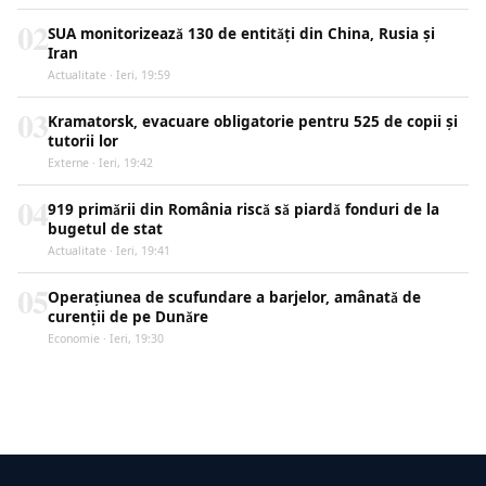
02
SUA monitorizează 130 de entități din China, Rusia și
Iran
Actualitate · Ieri, 19:59
03
Kramatorsk, evacuare obligatorie pentru 525 de copii și
tutorii lor
Externe · Ieri, 19:42
04
919 primării din România riscă să piardă fonduri de la
bugetul de stat
Actualitate · Ieri, 19:41
05
Operațiunea de scufundare a barjelor, amânată de
curenții de pe Dunăre
Economie · Ieri, 19:30