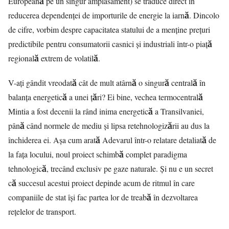
Europeană pe un singur amplasament) se traduce direct în
reducerea dependenței de importurile de energie la iarnă. Dincolo
de cifre, vorbim despre capacitatea statului de a menține prețuri
predictibile pentru consumatorii casnici și industriali într-o piață
regională extrem de volatilă.
V-ați gândit vreodată cât de mult atârnă o singură centrală în
balanța energetică a unei țări? Ei bine, vechea termocentrală
Mintia a fost decenii la rând inima energetică a Transilvaniei,
până când normele de mediu și lipsa retehnologizării au dus la
închiderea ei. Așa cum arată
Adevarul
într-o relatare detaliată de
la fața locului, noul proiect schimbă complet paradigma
tehnologică, trecând exclusiv pe gaze naturale. Și nu e un secret
că succesul acestui proiect depinde acum de ritmul în care
companiile de stat își fac partea lor de treabă în dezvoltarea
rețelelor de transport.