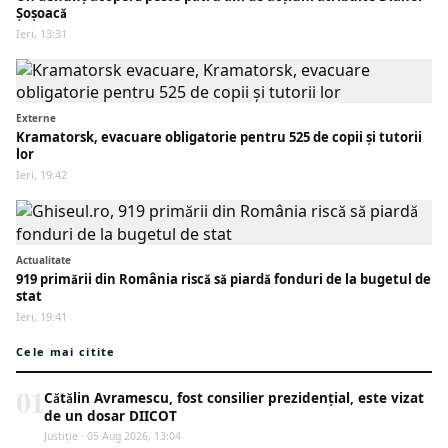
Șoșoacă
Ieri, 13:31
Externe
Kramatorsk, evacuare obligatorie pentru 525 de copii și tutorii
lor
Ieri, 19:42
Actualitate
919 primării din România riscă să piardă fonduri de la bugetul de
stat
Ieri, 19:41
Cele mai citite
01
Cătălin Avramescu, fost consilier prezidențial, este vizat
de un dosar DIICOT
Justiţie · 05 Aug 2026, 13:04