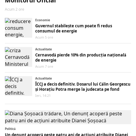
Monitorul Oficial
Acum 2 ore
Economie
Guvernul stabilește cum poate fi redus
consumul de energie
Acum 5 ore
Actualitate
Cernavodă pierde 10% din producția națională
de energie
Acum 7 ore
Actualitate
ÎCCJ a decis definitiv. Dosarul lui Călin Georgescu
și Horațiu Potra merge la judecata pe fond
Ieri, 14:21
Politică
Un denunț acoperă peste patru ani de acțiuni atribuite Dianei