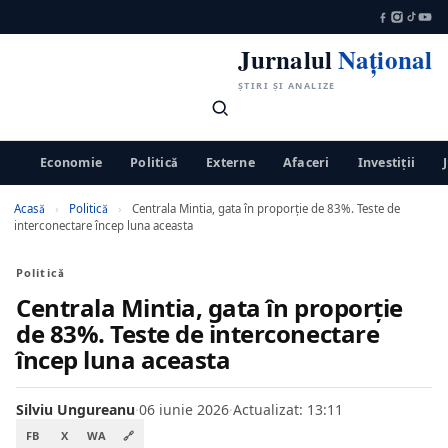
Jurnalul
Național
ȘTIRI ȘI ANALIZE
Economie
Politică
Externe
Afaceri
Investiții
Acasă
›
Politică
›
Centrala Mintia, gata în proporție de 83%. Teste de
interconectare încep luna aceasta
Politică
Centrala Mintia, gata în proporție
de 83%. Teste de interconectare
încep luna aceasta
Silviu Ungureanu
·
06 iunie 2026
·
Actualizat: 13:11
FB
X
WA
🔗