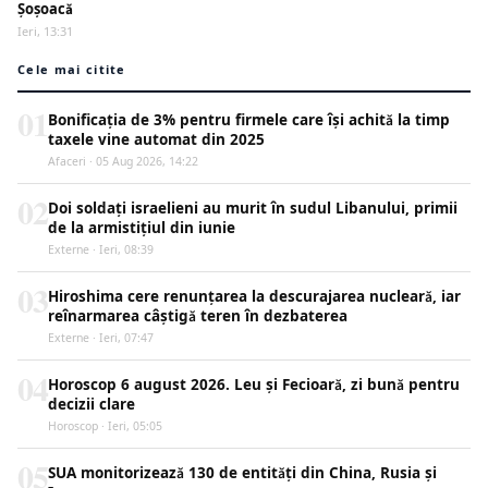
Șoșoacă
Ieri, 13:31
Cele mai citite
01
Bonificația de 3% pentru firmele care își achită la timp
taxele vine automat din 2025
Afaceri · 05 Aug 2026, 14:22
02
Doi soldați israelieni au murit în sudul Libanului, primii
de la armistițiul din iunie
Externe · Ieri, 08:39
03
Hiroshima cere renunțarea la descurajarea nucleară, iar
reînarmarea câștigă teren în dezbaterea
Externe · Ieri, 07:47
04
Horoscop 6 august 2026. Leu și Fecioară, zi bună pentru
decizii clare
Horoscop · Ieri, 05:05
05
SUA monitorizează 130 de entități din China, Rusia și