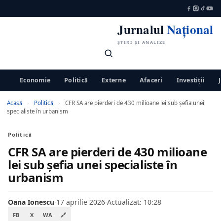
Jurnalul
Național
ȘTIRI ȘI ANALIZE
Economie
Politică
Externe
Afaceri
Investiții
Acasă
›
Politică
›
CFR SA are pierderi de 430 milioane lei sub șefia unei
specialiste în urbanism
Politică
CFR SA are pierderi de 430 milioane
lei sub șefia unei specialiste în
urbanism
Oana Ionescu
·
17 aprilie 2026
·
Actualizat: 10:28
FB
X
WA
🔗