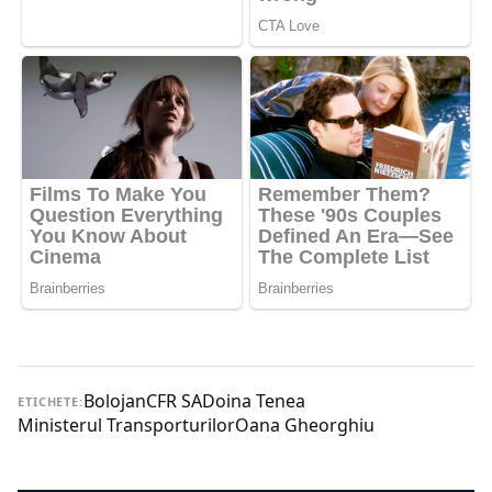
Bolojan
CFR SA
Doina Tenea
ETICHETE:
Ministerul Transporturilor
Oana Gheorghiu