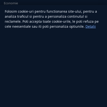
Economie
Sănătate
Folosim cookie-uri pentru functionarea site-ului, pentru a
Utile
analiza traficul si pentru a personaliza continutul si
reclamele. Poti accepta toate cookie-urile, le poti refuza pe
cele neesentiale sau iti poti personaliza optiunile.
Detalii
RUBRICI
Lifestyle
Publicitate
Investiții
Tech
Sport
Casă și Grădină
PUBLICAȚIA
Despre noi
Redacția
Contact
Publicitate