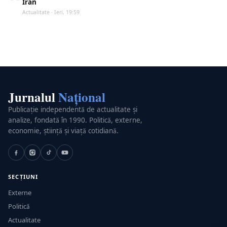
Iran
Actualitate · Ieri, 19:59
Jurnalul
Național
Publicație independentă de actualitate și
analize, fondată în 1990. Politică, externe,
economie, știință și viață cotidiană.
SECȚIUNI
Externe
Politică
Actualitate