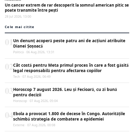
Un cancer extrem de rar descoperit la somnul american pitic se
poate transmite între pești
28 Jul 2026, 13:00
Cele mai citite
01
Un denunț acoperă peste patru ani de acțiuni atribuite
Dianei Șoșoacă
Politică · 06 Aug 2026, 13:31
02
Cât costă pentru Meta primul proces în care a fost găsită
legal responsabilă pentru afectarea copiilor
Tech · 07 Aug 2026, 06:49
03
Horoscop 7 august 2026. Leu și Fecioară, cu zi bună
pentru decizii
Horoscop · 07 Aug 2026, 05:04
04
Ebola a provocat 1.800 de decese în Congo. Autoritățile
schimbă strategia de combatere a epidemiei
Externe · 07 Aug 2026, 00:08