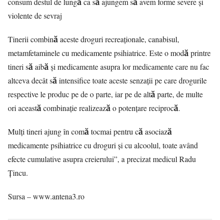
consum destul de lungă ca să ajungem să avem forme severe și
violente de sevraj
Tinerii combină aceste droguri recreaționale, canabisul,
metamfetaminele cu medicamente psihiatrice. Este o modă printre
tineri să aibă și medicamente asupra lor medicamente care nu fac
altceva decât să intensifice toate aceste senzații pe care drogurile
respective le produc pe de o parte, iar pe de altă parte, de multe
ori această combinație realizează o potențare reciprocă.
Mulți tineri ajung în comă tocmai pentru că asociază
medicamente psihiatrice cu droguri și cu alcoolul, toate având
efecte cumulative asupra creierului”, a precizat medicul Radu
Țincu.
Sursa – www.antena3.ro