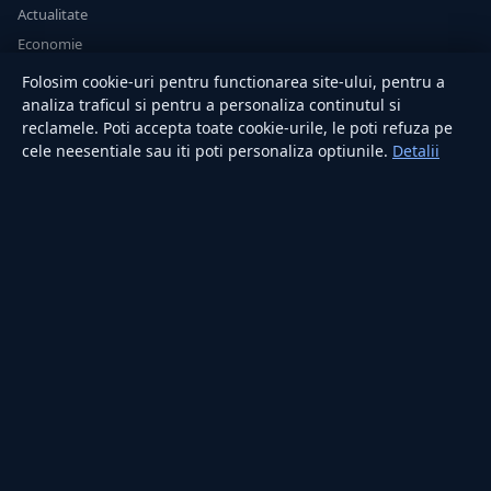
Actualitate
Economie
Sănătate
Folosim cookie-uri pentru functionarea site-ului, pentru a
Utile
analiza traficul si pentru a personaliza continutul si
reclamele. Poti accepta toate cookie-urile, le poti refuza pe
cele neesentiale sau iti poti personaliza optiunile.
Detalii
RUBRICI
Lifestyle
Publicitate
Investiții
Tech
Sport
Casă și Grădină
PUBLICAȚIA
Despre noi
Redacția
Contact