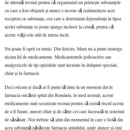
de alterată tocmai pentru că organismul nu primește substanțele
cu care a fost obișnuit și atunci e nevoie să realimenteze acei
receptori cu substanța, cea care a determinat dependența în lipsa
acelei substanțe se poate ajunge inclusiv la crimă, pentru că
aceste vrăji este atât de intens încât.
Nu poate fi oprit cu nimic. Din fericire, Maru nu a putut sustrage
niciun fel de medicamente. Medicamentele psihoactive sau
analgezicele de tip opioidele sunt încuiate în dulapuri speciale,
chiar și în farmacie.
Deci oricum și dacă ar fi putut să intre la un moment dat în
farmacia oricărui spital din România, în mod normal, aceste
medicamente sunt securizate tocmai pentru că există riscul acesta
de a fi furate, uneori chiar și de către cei care lucrează în sistemul
de sănătate. Noi trebuie să știm din momentul în care o fiolă din
acea substanță părăsește farmacia spitalului, unde ajunge și cine