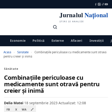
Jurnalul
Național
ȘTIRI ȘI ANALIZE
Economie
Politică
Externe
Afaceri
Investiții
Acasă
›
Sănătate
›
Combinațiile periculoase cu medicamente sunt otravă
pentru creier și inimă
Sănătate
Combinațiile periculoase cu
medicamente sunt otravă pentru
creier și inimă
Delia Matei
·
18 septembrie 2023
·
Actualizat: 12:08
FB
X
WA
🔗