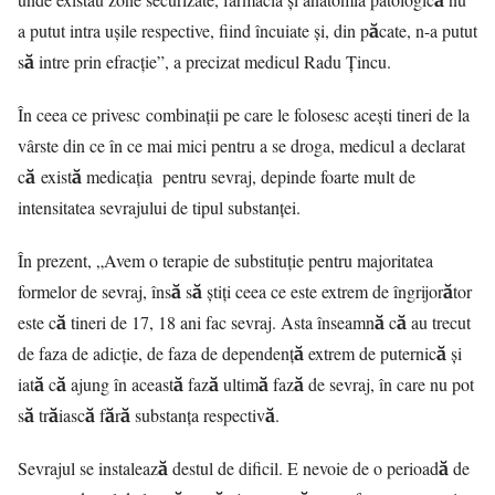
a putut intra ușile respective, fiind încuiate și, din păcate, n-a putut
să intre prin efracție”, a precizat medicul Radu Țincu.
În ceea ce privesc combinații pe care le folosesc acești tineri de la
vârste din ce în ce mai mici pentru a se droga, medicul a declarat
că există medicația pentru sevraj, depinde foarte mult de
intensitatea sevrajului de tipul substanței.
În prezent, „Avem o terapie de substituție pentru majoritatea
formelor de sevraj, însă să știți ceea ce este extrem de îngrijorător
este că tineri de 17, 18 ani fac sevraj. Asta înseamnă că au trecut
de faza de adicție, de faza de dependență extrem de puternică și
iată că ajung în această fază ultimă fază de sevraj, în care nu pot
să trăiască fără substanța respectivă.
Sevrajul se instalează destul de dificil. E nevoie de o perioadă de