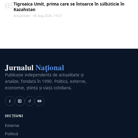
05
Tigroaica Umit, prima care se întoarce în sălbăticie în
Kazahstan
Actualitate · 06 Aug 2026, 19:27
Jurnalul
Național
Publicație independentă de actualitate și
analize, fondată în 1990. Politică, externe,
economie, știință și viață cotidiană.
SECȚIUNI
Externe
Politică