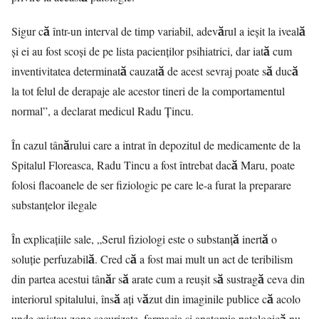
Sigur că într-un interval de timp variabil, adevărul a ieșit la iveală
și ei au fost scoși de pe lista pacienților psihiatrici, dar iată cum
inventivitatea determinată cauzată de acest sevraj poate să ducă
la tot felul de derapaje ale acestor tineri de la comportamentul
normal”, a declarat medicul Radu Țincu.
În cazul tânărului care a intrat în depozitul de medicamente de la
Spitalul Floreasca, Radu Tincu a fost întrebat dacă Maru, poate
folosi flacoanele de ser fiziologic pe care le-a furat la preparare
substanțelor ilegale
În explicaţiile sale, „Serul fiziologi este o substanță inertă o
soluție perfuzabilă. Cred că a fost mai mult un act de teribilism
din partea acestui tânăr să arate cum a reușit să sustragă ceva din
interiorul spitalului, însă ați văzut din imaginile publice că acolo
unde existau zone securizate, farmacia și anatomia patologică nu