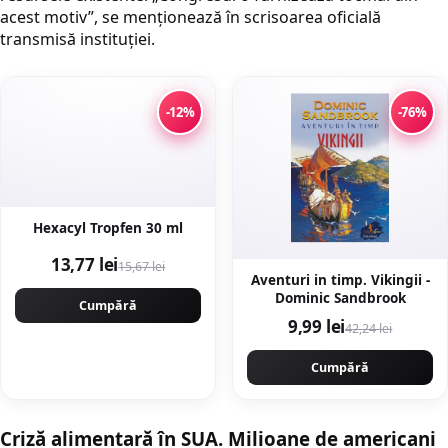
acest motiv”, se menționează în scrisoarea oficială
transmisă instituției.
-12%
-76%
Hexacyl Tropfen 30 ml
13,77 lei
15,67 lei
Aventuri in timp. Vikingii -
Dominic Sandbrook
Cumpără
9,99 lei
42,24 lei
Cumpără
Criză alimentară în SUA. Milioane de americani