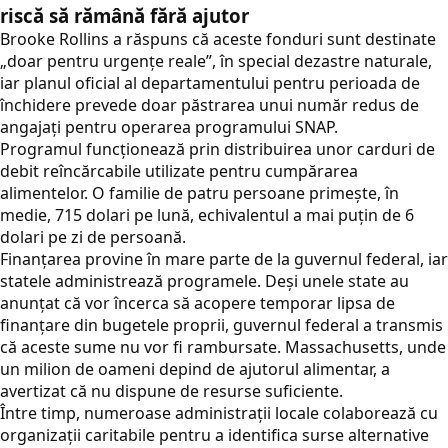
riscă să rămână fără ajutor
Brooke Rollins a răspuns că aceste fonduri sunt destinate
„doar pentru urgențe reale”, în special dezastre naturale,
iar planul oficial al departamentului pentru perioada de
închidere prevede doar păstrarea unui număr redus de
angajați pentru operarea programului SNAP.
Programul funcționează prin distribuirea unor carduri de
debit reîncărcabile utilizate pentru cumpărarea
alimentelor. O familie de patru persoane primește, în
medie, 715 dolari pe lună, echivalentul a mai puțin de 6
dolari pe zi de persoană.
Finanțarea provine în mare parte de la guvernul federal, iar
statele administrează programele. Deși unele state au
anunțat că vor încerca să acopere temporar lipsa de
finanțare din bugetele proprii, guvernul federal a transmis
că aceste sume nu vor fi rambursate. Massachusetts, unde
un milion de oameni depind de ajutorul alimentar, a
avertizat că nu dispune de resurse suficiente.
Între timp, numeroase administrații locale colaborează cu
organizații caritabile pentru a identifica surse alternative