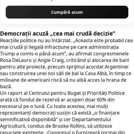
Cumpără acum
Democrații acuză „cea mai crudă decizie”
Reacțiile politice nu au întârziat. „Aceasta este probabil cea
mai crudă și ilegală infracțiune pe care administrația
Trump a comis-o până acum”, au afirmat congresmenele
Rosa DeLauro și Angie Craig, criticând și alocarea de bani
pentru alte proiecte, precum sprijinul acordat Argentinei
sau construirea unei noi săli de bal la Casa Albă, în timp ce
milioane de americani riscă să nu aibă acces la hrana de
bază.
Un raport al Centrului pentru Buget și Priorități Politice
arată că fondul de rezervă ar acoperi doar 60% din
necesarul pe o lună. Cu toate acestea, mai mulți
reprezentanți democrați susțin că există „o finanțare
semnificativă disponibilă” și cer Departamentului
Agriculturii, condus de Brooke Rollins, să utilizeze
resursele existente: „Congresul o furnizează tocmai din