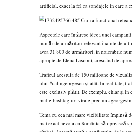
artificial, exact la fel ca sondajele în care 
Aspectele care întăresc ideea unei campanii
număr de urmăritori relevant înainte de ult
avea 31 800 de urmăritori, în noiembrie numă
apropie de Elena Lasconi, crescând de aprox
Traficul acestuia de 150 milioane de vizualiz
ului #calingeorgescu și atât. În realitate, tr
este exclusiv plătit. De exemplu, chiar și în 
multe hashtag-uri virale precum #georgesi
Tema cu cea mai mare vizibilitate împinsă d
mai exact nevoia ca România să oprească spr
război. Această temă a conflictului de la gr