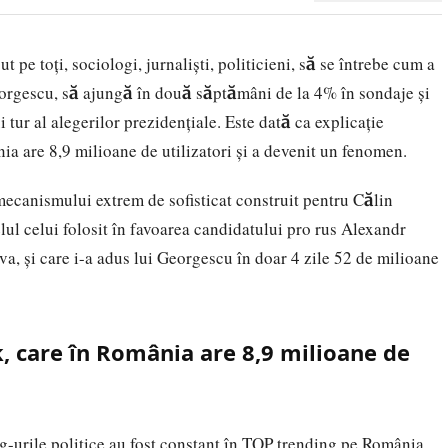
 pe toți, sociologi, jurnaliști, politicieni, să se întrebe cum a
orgescu, să ajungă în două săptămâni de la 4% în sondaje și
 tur al alegerilor prezidențiale. Este dată ca explicație
ia are 8,9 milioane de utilizatori și a devenit un fenomen.
mecanismului extrem de sofisticat construit pentru Călin
l celui folosit în favoarea candidatului pro rus Alexandr
a, și care i-a adus lui Georgescu în doar 4 zile 52 de milioane
k, care în România are 8,9 milioane de
-urile politice au fost constant în TOP trending pe România.