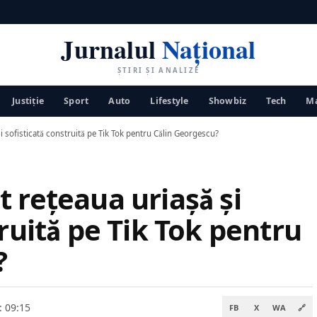
Jurnalul
Național
ȘTIRI ȘI ANALIZE
Justiţie
Sport
Auto
Lifestyle
Showbiz
Tech
Ma
i sofisticată construită pe Tik Tok pentru Călin Georgescu?
 rețeaua uriașă și
truită pe Tik Tok pentru
?
: 09:15
FB
X
WA
🔗