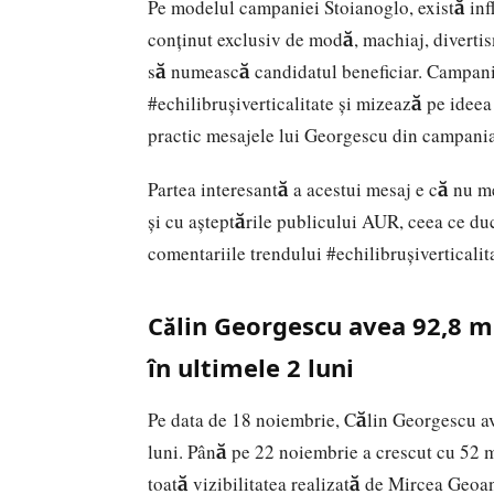
Pe modelul campaniei Stoianoglo, există infl
conținut exclusiv de modă, machiaj, diverti
să numească candidatul beneficiar. Campani
#echilibrușiverticalitate şi mizează pe ideea 
practic mesajele lui Georgescu din campani
Partea interesantă a acestui mesaj e că nu 
şi cu aşteptările publicului AUR, ceea ce duc
comentariile trendului #echilibrușiverticalit
Călin Georgescu avea 92,8 mi
în ultimele 2 luni
Pe data de 18 noiembrie, Călin Georgescu av
luni. Până pe 22 noiembrie a crescut cu 52 m
toată vizibilitatea realizată de Mircea Geoan