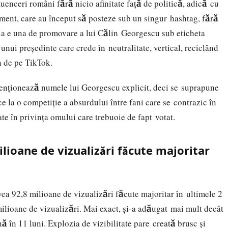
uenceri români fără nicio afinitate față de politică, adică cu
sment, care au început să posteze sub un singur hashtag, fără
a e una de promovare a lui Călin Georgescu sub eticheta
unui președinte care crede în neutralitate, vertical, reciclând
a de pe TikTok.
menționează numele lui Georgescu explicit, deci se suprapune
e la o competiție a absurdului între fani care se contrazic în
ate în privinţa omului care trebuoie de fapt votat.
lioane de vizualizări făcute majoritar
ea 92,8 milioane de vizualizări făcute majoritar în ultimele 2
ilioane de vizualizări. Mai exact, şi-a adăugat mai mult decât
ă în 11 luni. Explozia de vizibilitate pare creată brusc şi