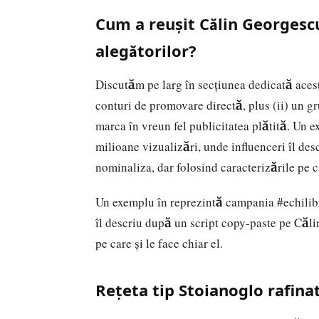
Cum a reușit Călin Georgescu
alegătorilor?
Discutăm pe larg în secțiunea dedicată acest
conturi de promovare directă, plus (ii) un gr
marca în vreun fel publicitatea plătită. Un 
milioane vizualizări, unde influenceri îl de
nominaliza, dar folosind caracterizările pe ca
Un exemplu în reprezintă campania #echilibru
îl descriu după un script copy-paste pe Căli
pe care și le face chiar el.
Rețeta tip Stoianoglo rafina