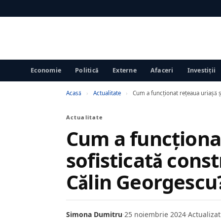
Economie
Politică
Externe
Afaceri
Investiții
Acasă
›
Actualitate
›
Cum a funcționat rețeaua uriașă ș
Actualitate
Cum a funcționat
sofisticată cons
Călin Georgescu
Simona Dumitru
·
25 noiembrie 2024
·
Actualizat