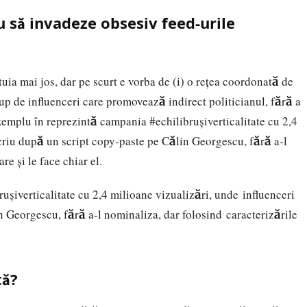
 să invadeze obsesiv feed-urile
uia mai jos, dar pe scurt e vorba de (i) o rețea coordonată de
up de influenceri care promovează indirect politicianul, fără a
exemplu în reprezintă campania #echilibrușiverticalitate cu 2,4
scriu după un script copy-paste pe Călin Georgescu, fără a-l
re și le face chiar el.
șiverticalitate cu 2,4 milioane vizualizări, unde influenceri
n Georgescu, fără a-l nominaliza, dar folosind caracterizările
tă?