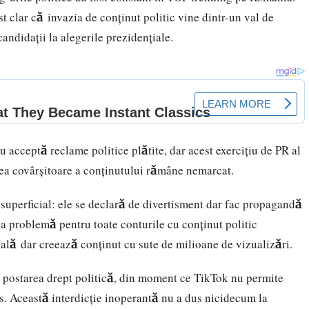
t clar că invazia de conținut politic vine dintr-un val de
andidații la alegerile prezidențiale.
u acceptă reclame politice plătite, dar acest exercițiu de PR al
atea covârșitoare a conținutului rămâne nemarcat.
e superficial: ele se declară de divertisment dar fac propagandă
a problemă pentru toate conturile cu conţinut politic
 reală dar creează conținut cu sute de milioane de vizualizări.
ur postarea drept politică, din moment ce TikTok nu permite
jos. Această interdicție inoperantă nu a dus nicidecum la