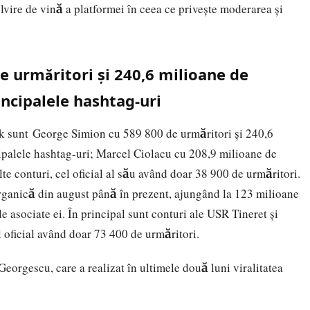
olvire de vină a platformei în ceea ce privește moderarea și
e urmăritori și 240,6 milioane de
incipalele hashtag-uri
tok sunt George Simion cu 589 800 de urmăritori și 240,6
cipalele hashtag-uri; Marcel Ciolacu cu 208,9 milioane de
lte conturi, cel oficial al său având doar 38 900 de urmăritori.
organică din august până în prezent, ajungând la 123 milioane
e asociate ei. În principal sunt conturi ale USR Tineret și
l oficial având doar 73 400 de urmăritori.
Georgescu, care a realizat în ultimele două luni viralitatea
.