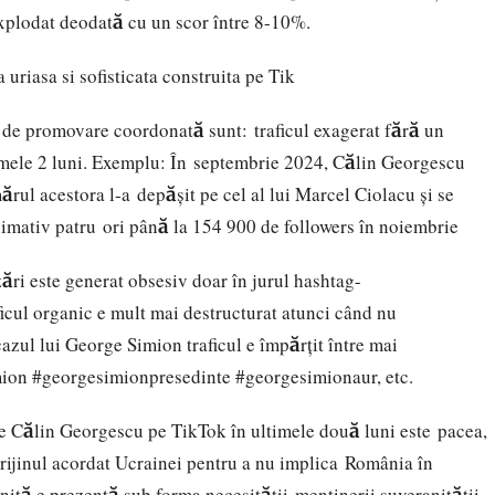
a explodat deodată cu un scor între 8-10%.
 de promovare coordonată sunt: traficul exagerat fără un
imele 2 luni. Exemplu: În septembrie 2024, Călin Georgescu
rul acestora l-a depășit pe cel al lui Marcel Ciolacu și se
imativ patru ori până la 154 900 de followers în noiembrie
ări este generat obsesiv doar în jurul hashtag-
aficul organic e mult mai destructurat atunci când nu
cazul lui George Simion traficul e împărțit între mai
mion #georgesimionpresedinte #georgesimionaur, etc.
e Călin Georgescu pe TikTok în ultimele două luni este pacea,
ijinul acordat Ucrainei pentru a nu implica România în
aniță e prezentă sub forma necesității menținerii suveranității