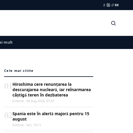
i mult
Cele mai citite
01
Hiroshima cere renunțarea la
descurajarea nucleară, iar reînarmarea
câștigă teren în dezbaterea
Externe · 06 Aug 2026, 07:47
02
Spania este în alertă majoră pentru 15
august
Externe · Ieri, 19:11