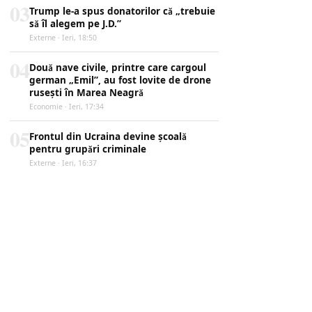
03
Trump le-a spus donatorilor că „trebuie
să îl alegem pe J.D.”
Externe · Ieri, 18:50
04
Două nave civile, printre care cargoul
german „Emil”, au fost lovite de drone
rusești în Marea Neagră
Economie · Ieri, 17:34
05
Frontul din Ucraina devine școală
pentru grupări criminale
Externe · Ieri, 16:37