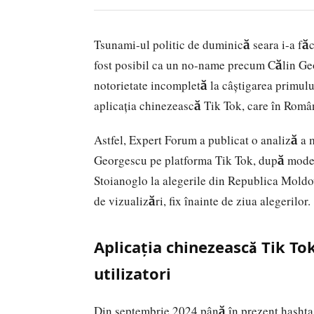
Tsunami-ul politic de duminică seara i-a făcut
fost posibil ca un no-name precum Călin Ge
notorietate incompletă la câștigarea primului
aplicația chinezească Tik Tok, care în Român
Astfel, Expert Forum a publicat o analiză a 
Georgescu pe platforma Tik Tok, după modelu
Stoianoglo la alegerile din Republica Moldov
de vizualizări, fix înainte de ziua alegerilor.
Aplicația chinezească Tik To
utilizatori
Din septembrie 2024 până în prezent hashtag