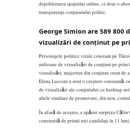
depolitizarea spațiului online, ci doar o abs
transparența conținutului politic.
George Simion are 589 800 d
vizualizări de conținut pe pr
Personajele politice virale constant pe Tik
milioane de vizualizări de conținut pe prin
vizualizări, majoritar din conținut creat de a
Elena Lasconi a avut o creștere constantă, 
de vizualizări ale conțintului cu hashtag-uril
altele similare de promovare, din nou, contu
În afară de aceştea, a apărut surpriza Călin 
construită de primii trei candidați în 11 luni