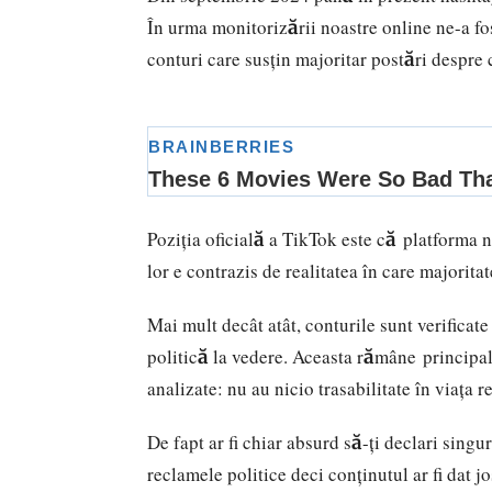
În urma monitorizării noastre online ne-a fos
conturi care susțin majoritar postări despre c
Poziția oficială a TikTok este că platforma n
lor e contrazis de realitatea în care majorit
Mai mult decât atât, conturile sunt verificat
politică la vedere. Aceasta rămâne principal
analizate: nu au nicio trasabilitate în viața
De fapt ar fi chiar absurd să-ţi declari sing
reclamele politice deci conţinutul ar fi dat 