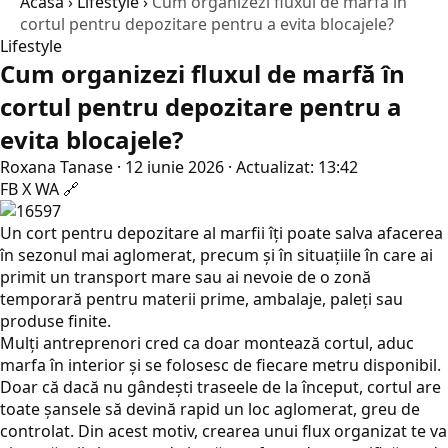
Acasă
›
Lifestyle
›
Cum organizezi fluxul de marfă în
cortul pentru depozitare pentru a evita blocajele?
Lifestyle
Cum organizezi fluxul de marfă în
cortul pentru depozitare pentru a
evita blocajele?
Roxana Tanase
·
12 iunie 2026
·
Actualizat: 13:42
FB
X
WA
🔗
Un cort pentru depozitare al marfii îți poate salva afacerea
în sezonul mai aglomerat, precum și în situațiile în care ai
primit un transport mare sau ai nevoie de o zonă
temporară pentru materii prime, ambalaje, paleți sau
produse finite.
Mulți antreprenori cred ca doar montează cortul, aduc
marfa în interior și se folosesc de fiecare metru disponibil.
Doar că dacă nu gândești traseele de la început, cortul are
toate șansele să devină rapid un loc aglomerat, greu de
controlat. Din acest motiv, crearea unui flux organizat te va