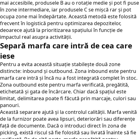
mai accesibile, produsele B au o rotație medie și pot fi puse
în zone intermediare, iar produsele C se mișcă rar și pot
ocupa zone mai îndepărtate. Această metodă este folosită
frecvent în logistică pentru optimizarea depozitelor,
deoarece ajută la prioritizarea spațiului în funcție de
impactul real asupra activității.
Separă marfa care intră de cea care
iese
Pentru a evita această situație stabilește două zone
distincte: inbound și outbound. Zona inbound este pentru
marfa care intră și încă nu a fost integrată complet în stoc.
Zona outbound este pentru marfa verificată, pregătită,
etichetată și gata de încărcare. Chiar dacă spațiul este
limitat, delimitarea poate fi făcută prin marcaje, culori sau
panouri.
Această separare ajută și la controlul calității. Marfa venită
de la furnizor poate avea lipsuri, deteriorări sau diferențe
față de documente. Dacă o introduci direct în zona de
picking, există riscul să fie folosită sau livrată înainte să fie