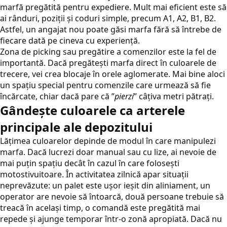
marfă pregătită pentru expediere. Mult mai eficient este să
ai rânduri, poziții și coduri simple, precum A1, A2, B1, B2.
Astfel, un angajat nou poate găsi marfa fără să întrebe de
fiecare dată pe cineva cu experiență.
Zona de picking sau pregătire a comenzilor este la fel de
importantă. Dacă pregătești marfa direct în culoarele de
trecere, vei crea blocaje în orele aglomerate. Mai bine aloci
un spațiu special pentru comenzile care urmează să fie
încărcate, chiar dacă pare că ”
pierzi
” câțiva metri pătrați.
Gândește culoarele ca arterele
principale ale depozitului
Lățimea culoarelor depinde de modul în care manipulezi
marfa. Dacă lucrezi doar manual sau cu lize, ai nevoie de
mai puțin spațiu decât în cazul în care folosești
motostivuitoare. În activitatea zilnică apar situații
neprevăzute: un palet este ușor ieșit din aliniament, un
operator are nevoie să întoarcă, două persoane trebuie să
treacă în același timp, o comandă este pregătită mai
repede și ajunge temporar într-o zonă apropiată. Dacă nu