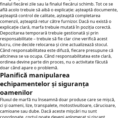
finalul fiecărei zile sau la finalul fiecărui schimb. Tot ce se
află acolo trebuie să aibă o explicație: așteaptă documente,
așteaptă control de calitate, așteaptă completarea
comenzii, așteaptă retur către furnizor. Dacă nu există o
explicație clară, marfa trebuie mutată în poziția corectă.
Depozitarea temporară trebuie gestionată și prin
responsabilitate – trebuie să fie clar cine verifică acest
lucru, cine decide relocarea și cine actualizează stocul.
Când responsabilitatea este difuză, fiecare presupune că
altcineva se va ocupa. Când responsabilitatea este clară,
ordinea devine parte din proces, nu o activitate făcută
doar când apare o problemă.
Planifică manipularea
echipamentelor și siguranța
oamenilor
Fluxul de marfă nu înseamnă doar produse care se mișcă,
ci și oameni, lize, transpalete, motostivuitoare, cărucioare,
camioane sau dube. Dacă aceste mișcări nu sunt
coordonate, cortul poate deveni aglomerat și riscant.