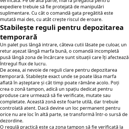
verificată. Pe de altă parte, marfa pregătită pentru
expediere trebuie să fie protejată de manipulări
suplimentare. Cu cât o comandă gata pregătită este
mutată mai des, cu atât crește riscul de eroare.
Stabilește reguli pentru depozitarea
temporară
Un palet pus lângă intrare, câteva cutii lăsate pe culoar, un
retur așezat lângă marfa bună, o comandă incompletă
pusă lângă zona de încărcare sunt situații care îți afectează
întregul flux de lucru.
De aceea, ai nevoie de reguli clare pentru depozitarea
temporară. Stabilește exact unde se poate lăsa marfa
aflată în așteptare și cât timp poate rămâne acolo. Poți
crea o zonă tampon, adică un spațiu dedicat pentru
produse care urmează să fie verificate, mutate sau
completate. Această zonă este foarte utilă, dar trebuie
controlată atent. Dacă devine un loc permanent pentru
orice nu are loc în altă parte, se transformă într-o sursă de
dezordine.
O regulă practică este ca zona tampon să fie verificată la