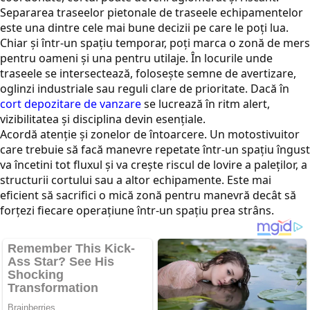
Separarea traseelor pietonale de traseele echipamentelor
este una dintre cele mai bune decizii pe care le poți lua.
Chiar și într-un spațiu temporar, poți marca o zonă de mers
pentru oameni și una pentru utilaje. În locurile unde
traseele se intersectează, folosește semne de avertizare,
oglinzi industriale sau reguli clare de prioritate. Dacă în
cort depozitare de vanzare
se lucrează în ritm alert,
vizibilitatea și disciplina devin esențiale.
Acordă atenție și zonelor de întoarcere. Un motostivuitor
care trebuie să facă manevre repetate într-un spațiu îngust
va încetini tot fluxul și va crește riscul de lovire a paleților, a
structurii cortului sau a altor echipamente. Este mai
eficient să sacrifici o mică zonă pentru manevră decât să
forțezi fiecare operațiune într-un spațiu prea strâns.