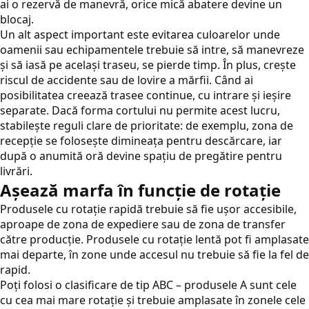
ai o rezervă de manevră, orice mică abatere devine un
blocaj.
Un alt aspect important este evitarea culoarelor unde
oamenii sau echipamentele trebuie să intre, să manevreze
și să iasă pe același traseu, se pierde timp. În plus, crește
riscul de accidente sau de lovire a mărfii. Când ai
posibilitatea creează trasee continue, cu intrare și ieșire
separate. Dacă forma cortului nu permite acest lucru,
stabilește reguli clare de prioritate: de exemplu, zona de
recepție se folosește dimineața pentru descărcare, iar
după o anumită oră devine spațiu de pregătire pentru
livrări.
Așează marfa în funcție de rotație
Produsele cu rotație rapidă trebuie să fie ușor accesibile,
aproape de zona de expediere sau de zona de transfer
către producție. Produsele cu rotație lentă pot fi amplasate
mai departe, în zone unde accesul nu trebuie să fie la fel de
rapid.
Poți folosi o clasificare de tip ABC – produsele A sunt cele
cu cea mai mare rotație și trebuie amplasate în zonele cele