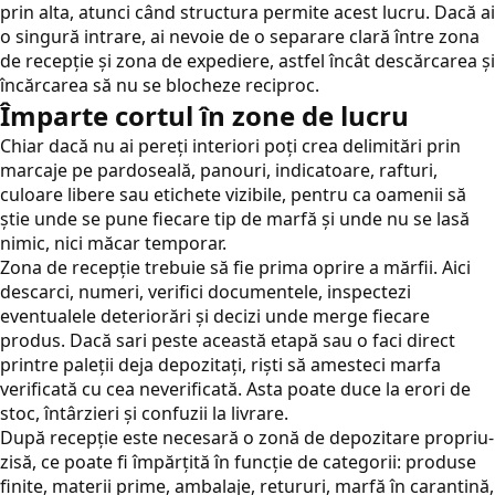
prin alta, atunci când structura permite acest lucru. Dacă ai
o singură intrare, ai nevoie de o separare clară între zona
de recepție și zona de expediere, astfel încât descărcarea și
încărcarea să nu se blocheze reciproc.
Împarte cortul în zone de lucru
Chiar dacă nu ai pereți interiori poți crea delimitări prin
marcaje pe pardoseală, panouri, indicatoare, rafturi,
culoare libere sau etichete vizibile, pentru ca oamenii să
știe unde se pune fiecare tip de marfă și unde nu se lasă
nimic, nici măcar temporar.
Zona de recepție trebuie să fie prima oprire a mărfii. Aici
descarci, numeri, verifici documentele, inspectezi
eventualele deteriorări și decizi unde merge fiecare
produs. Dacă sari peste această etapă sau o faci direct
printre paleții deja depozitați, riști să amesteci marfa
verificată cu cea neverificată. Asta poate duce la erori de
stoc, întârzieri și confuzii la livrare.
După recepție este necesară o zonă de depozitare propriu-
zisă, ce poate fi împărțită în funcție de categorii: produse
finite, materii prime, ambalaje, retururi, marfă în carantină,