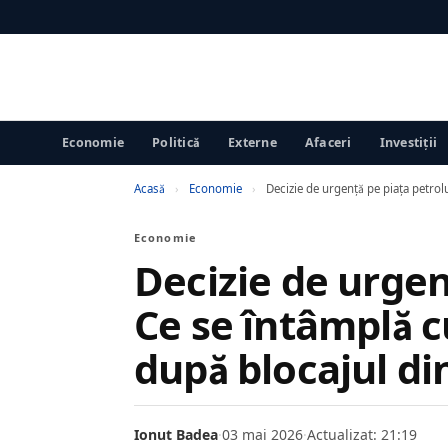
Economie
Politică
Externe
Afaceri
Investiții
Acasă
›
Economie
›
Decizie de urgență pe piața petrol
Economie
Decizie de urgen
Ce se întâmplă c
după blocajul di
Ionut Badea
·
03 mai 2026
·
Actualizat: 21:19