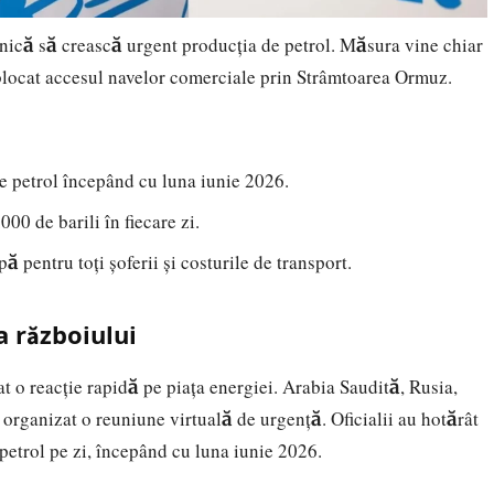
nică să crească urgent producția de petrol. Măsura vine chiar
a blocat accesul navelor comerciale prin Strâmtoarea Ormuz.
 petrol începând cu luna iunie 2026.
00 de barili în fiecare zi.
ă pentru toți șoferii și costurile de transport.
a războiului
at o reacție rapidă pe piața energiei. Arabia Saudită, Rusia,
organizat o reuniune virtuală de urgență. Oficialii au hotărât
petrol pe zi, începând cu luna iunie 2026.