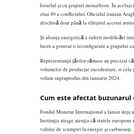
Israelul și cu grupuri monarhiste. În același t
ziua 49 a conflictului. Oficialul iranian Ar
deschisă doar până la sfârșitul acestui armist
Și alianța energetică a suferit modificări i
lucru a generat o reconfigurare a grupului 
Reprezentanții țărilor rămase au precizat c
volumelor de producție excedentare. si cele 
volum supraprodus din ianuarie 2024.
Cum este afectat buzunarul 
Fondul Monetar Internațional a lansat deja 
Instituția atrage atenția că statele europene
valului de scumpiri la energie și carburanți.