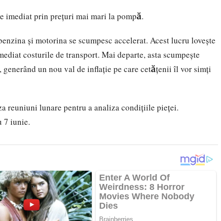
e imediat prin prețuri mai mari la pompă.
 benzina și motorina se scumpesc accelerat. Acest lucru lovește
 imediat costurile de transport. Mai departe, asta scumpește
generând un nou val de inflație pe care cetățenii îl vor simți
a reuniuni lunare pentru a analiza condițiile pieței.
 7 iunie.