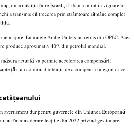
imp, un armistițiu între Israel și Liban a intrat în vigoare în
aghchi a transmis că trecerea prin strâmtoare rămâne complet
ițiu.
nterne majore. Emiratele Arabe Unite s-au retras din OPEC. Acest
care produce aproximativ 40% din petrolul mondial.
ă măsura actuală va permite accelerarea compensării
șapte țări au confirmat intenția de a compensa integral orice
cetățeanului
un avertisment dur pentru guvernele din Uniunea Europeană.
 nu iau în considerare lecțiile din 2022 privind gestionarea