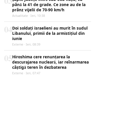
03
până la 41 de grade. Ce zone au de la
prânz vijelii de 70-90 km/h
Actualitate · Ieri, 10:38
04
Doi soldați israelieni au murit în sudul
Libanului, primii de la armistițiul din
iunie
Externe · Ieri, 08:39
05
Hiroshima cere renunțarea la
descurajarea nucleară, iar reînarmarea
câștigă teren în dezbaterea
Externe · Ieri, 07:47