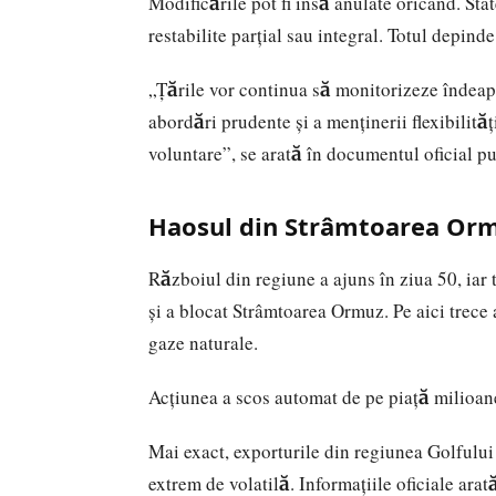
Modificările pot fi însă anulate oricând. Sta
restabilite parțial sau integral. Totul depind
„Țările vor continua să monitorizeze îndeapr
abordări prudente și a menținerii flexibilităț
voluntare”, se arată în documentul oficial pu
Haosul din Strâmtoarea Or
Războiul din regiune a ajuns în ziua 50, iar t
și a blocat Strâmtoarea Ormuz. Pe aici trece
gaze naturale.
Acțiunea a scos automat de pe piață milioane 
Mai exact, exporturile din regiunea Golfului
extrem de volatilă. Informațiile oficiale ara