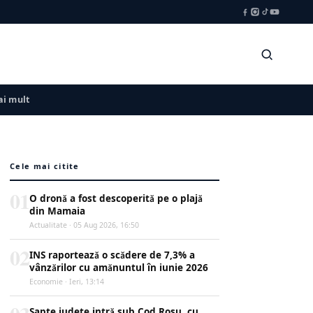
i mult
Cele mai citite
01
O dronă a fost descoperită pe o plajă
din Mamaia
Actualitate · 05 Aug 2026, 16:50
02
INS raportează o scădere de 7,3% a
vânzărilor cu amănuntul în iunie 2026
Economie · Ieri, 13:14
Șapte județe intră sub Cod Roșu, cu