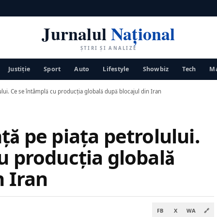
Jurnalul
Național
ȘTIRI ȘI ANALIZE
Justiţie
Sport
Auto
Lifestyle
Showbiz
Tech
Ma
ului. Ce se întâmplă cu producția globală după blocajul din Iran
ță pe piața petrolului.
u producția globală
n Iran
FB
X
WA
🔗