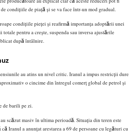
tele producătoare au explicat clar că aceste reduceri pot fi
e de condițiile de piață și se va face într-un mod gradual.
oape condițiile pieței și reafirmă importanța adoptării unei
ii totale pentru a crește, suspenda sau inversa ajustările
blicat după întâlnire.
muz
ensiunile au atins un nivel critic. Iranul a impus restricții dure
 aproximativ o cincime din întregul comerț global de petrol și
de barili pe zi.
 au scăzut masiv în ultima perioadă. Situația din teren este
tă că Iranul a anunțat arestarea a 69 de persoane cu legături cu