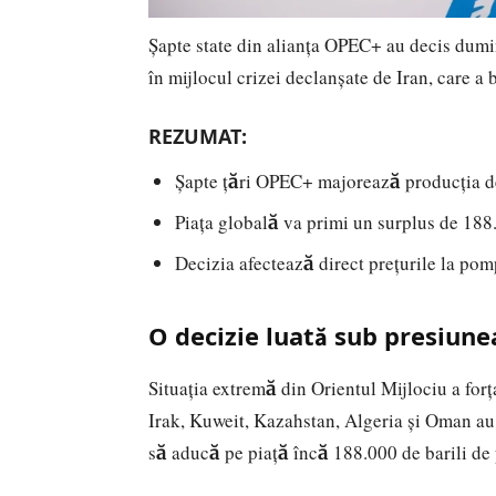
Șapte state din alianța OPEC+ au decis dumi
în mijlocul crizei declanșate de Iran, care 
REZUMAT:
Șapte țări OPEC+ majorează producția de
Piața globală va primi un surplus de 188.0
Decizia afectează direct prețurile la pomp
O decizie luată sub presiune
Situația extremă din Orientul Mijlociu a forț
Irak, Kuweit, Kazahstan, Algeria și Oman au 
să aducă pe piață încă 188.000 de barili de 