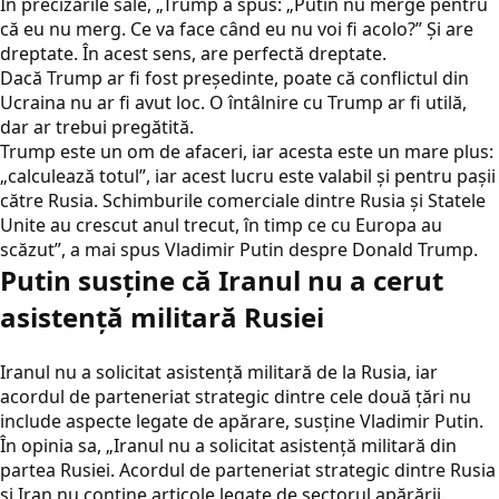
În precizările sale, „Trump a spus: „Putin nu merge pentru
că eu nu merg. Ce va face când eu nu voi fi acolo?” Și are
dreptate. În acest sens, are perfectă dreptate.
Dacă Trump ar fi fost președinte, poate că conflictul din
Ucraina nu ar fi avut loc. O întâlnire cu Trump ar fi utilă,
dar ar trebui pregătită.
Trump este un om de afaceri, iar acesta este un mare plus:
„calculează totul”, iar acest lucru este valabil și pentru pașii
către Rusia. Schimburile comerciale dintre Rusia și Statele
Unite au crescut anul trecut, în timp ce cu Europa au
scăzut”, a mai spus Vladimir Putin despre Donald Trump.
Putin susține că Iranul nu a cerut
asistență militară Rusiei
Iranul nu a solicitat asistență militară de la Rusia, iar
acordul de parteneriat strategic dintre cele două țări nu
include aspecte legate de apărare, susține Vladimir Putin.
În opinia sa, „Iranul nu a solicitat asistență militară din
partea Rusiei. Acordul de parteneriat strategic dintre Rusia
și Iran nu conține articole legate de sectorul apărării.