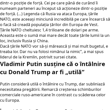
dintr-o poziție de forță. Cei pe care până de curând îi
numeam parteneri au început să acționeze dintr-o poziție
de forță. (…) Legenda că Rusia va ataca Europa, țările
NATO, este aceeași minciună incredibilă pe care încearcă să
o facă să creadă populația țărilor din Europa de Vest.
Țările NATO cheltuiesc 1,4 trilioane de dolari pe arme.
Aceasta este o sumă mai mare decât toate țările lumii la un
loc, inclusiv Rusia și China.
Dacă țările NATO vor să-și mărească și mai mult bugetul, e
treaba lor. Dar nu va folosi nimănui la nimic”, a mai spus
liderul de la Kremlin, potrivit sursei citate.
Vladimir Putin susține că o întâlnire
cu Donald Trump ar fi „utilă”
Putin consideră utilă o întâlnire cu Trump, dar subliniază
necesitatea pregătirii. Remarcă creșterea schimburilor
comerciale ruso-americane în contrast cu scăderea celor
cu Europa.