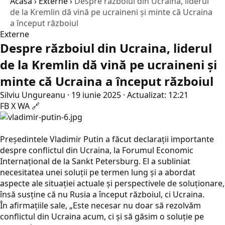
Acasă
›
Externe
›
Despre războiul din Ucraina, liderul
de la Kremlin dă vină pe ucraineni şi minte că Ucraina
a început războiul
Externe
Despre războiul din Ucraina, liderul
de la Kremlin dă vină pe ucraineni şi
minte că Ucraina a început războiul
Silviu Ungureanu
·
19 iunie 2025
·
Actualizat: 12:21
FB
X
WA
🔗
Preşedintele Vladimir Putin a făcut declarații importante
despre conflictul din Ucraina, la Forumul Economic
Internațional de la Sankt Petersburg. El a subliniat
necesitatea unei soluții pe termen lung și a abordat
aspecte ale situației actuale și perspectivele de soluționare,
însă susține că nu Rusia a început războiul, ci Ucraina.
În afirmaţiile sale, „Este necesar nu doar să rezolvăm
conflictul din Ucraina acum, ci și să găsim o soluție pe