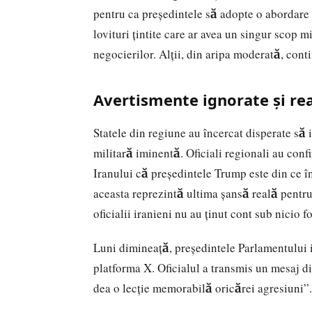
pentru ca președintele să adopte o abordare
lovituri țintite care ar avea un singur scop mi
negocierilor. Alții, din aripa moderată, con
Avertismente ignorate și rea
Statele din regiune au încercat disperate să 
militară iminentă. Oficiali regionali au confi
Iranului că președintele Trump este din ce în 
aceasta reprezintă ultima șansă reală pentru
oficialii iranieni nu au ținut cont sub nicio 
Luni dimineață, președintele Parlamentului
platforma X. Oficialul a transmis un mesaj d
dea o lecție memorabilă oricărei agresiuni”.