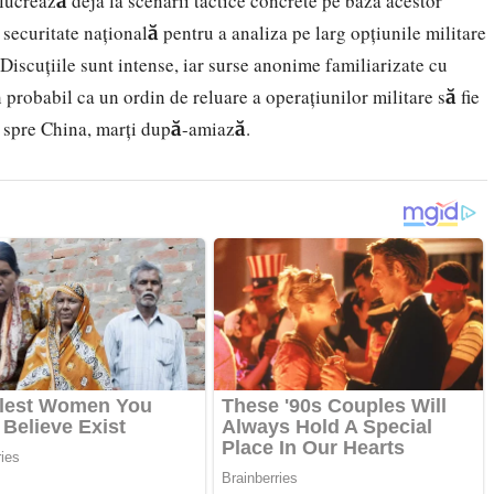
lucrează deja la scenarii tactice concrete pe baza acestor
securitate națională pentru a analiza pe larg opțiunile militare
 Discuțiile sunt intense, iar surse anonime familiarizate cu
 probabil ca un ordin de reluare a operațiunilor militare să fie
e spre China, marți după-amiază.