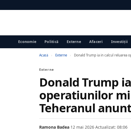
Economie
Politică
Externe
Afaceri
Investiții
Acasă
›
Externe
›
Donald Trump ia in calcul reluarea op
Externe
Donald Trump ia 
operatiunilor mil
Teheranul anunt
Ramona Badea
·
12 mai 2026
·
Actualizat: 08:06