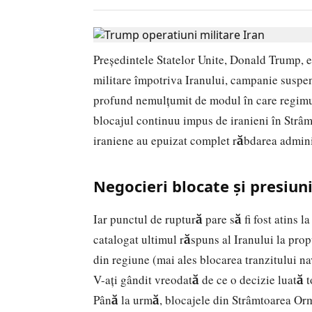
Președintele Statelor Unite, Donald Trump, 
militare împotriva Iranului, campanie suspen
profund nemulțumit de modul în care regimul
blocajul continuu impus de iranieni în Strâm
iraniene au epuizat complet răbdarea admini
Negocieri blocate și presiun
Iar punctul de ruptură pare să fi fost atins l
catalogat ultimul răspuns al Iranului la pro
din regiune (mai ales blocarea tranzitului na
V-ați gândit vreodată de ce o decizie luată
Până la urmă, blocajele din Strâmtoarea Ormu