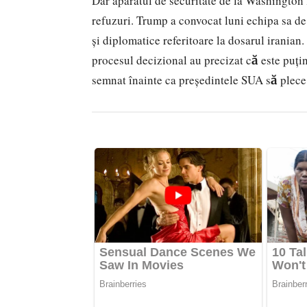
Dar aparatul de securitate de la Washington 
refuzuri. Trump a convocat luni echipa sa de 
și diplomatice referitoare la dosarul iranian.
procesul decizional au precizat că este puțin
semnat înainte ca președintele SUA să plec