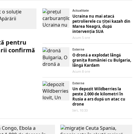
Actualitate
Ucraina nu mai atacă
petrolierele cu țiței kazah din
Marea Neagră, după
intervenția SUA
Acum 5 ore
că pentru
rii confirmă
Externe
O dronă a explodat lângă
granița României cu Bulgaria,
lângă Kardam
Acum 8 ore
Externe
Un depozit Wildberries la
peste 2.000 de kilometri în
Rusia a ars după un atac cu
drone
Ieri, 10:33