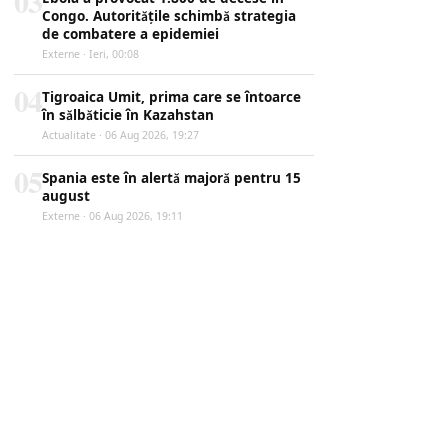
03
Congo. Autoritățile schimbă strategia
de combatere a epidemiei
Externe · Ieri, 00:08
04
Tigroaica Umit, prima care se întoarce
în sălbăticie în Kazahstan
Actualitate · 06 Aug 2026, 19:27
05
Spania este în alertă majoră pentru 15
august
Externe · 06 Aug 2026, 19:11