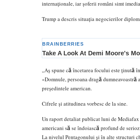
internaționale, iar șoferii români simt imedi
Trump a descris situația negocierilor diplom
„Aș spune că încetarea focului este ținută în
«Domnule, persoana dragă dumneavoastră are
președintele american.
Cifrele și atitudinea vorbesc de la sine.
Un raport detaliat publicat luni de
Mediafax
americani să se îndoiască profund de seriozi
La nivelul Pentagonului și în alte structuri c