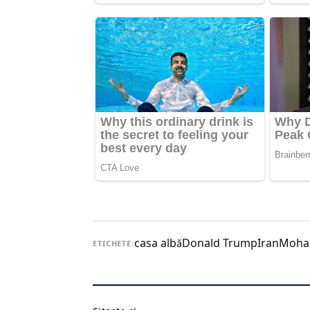
casa albă
Donald Trump
Iran
Moha
ETICHETE: