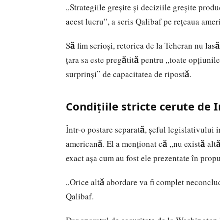
„Strategiile greșite și deciziile greșite prod
acest lucru”, a scris Qalibaf pe rețeaua amer
Să fim serioși, retorica de la Teheran nu lasă
țara sa este pregătită pentru „toate opțiunil
surprinși” de capacitatea de ripostă.
Condițiile stricte cerute de I
Într-o postare separată, șeful legislativului 
americană. El a menționat că „nu există altă
exact așa cum au fost ele prezentate în prop
„Orice altă abordare va fi complet neconclud
Qalibaf.