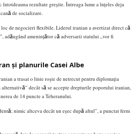
uc întotdeauna rezultate greșite. Întreaga lume a înțeles deja
icană de socializare.
 loc de negocieri flexibile. Liderul iranian a avertizat direct că
e”, adăugând amenințător că adversarii statului „vor fi
ran și planurile Casei Albe
iranian a trasat o linie roșie de netrecut pentru diplomația
 alternativă” decât să se accepte drepturile poporului iranian,
unerea de 14 puncte a Teheranului.
entă; nimic altceva decât un eșec după altul”, a punctat ferm