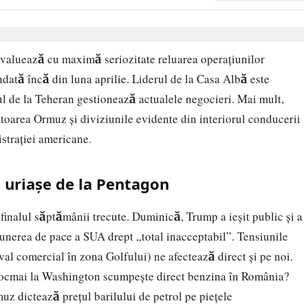
evaluează cu maximă seriozitate reluarea operațiunilor
dată încă din luna aprilie. Liderul de la Casa Albă este
 de la Teheran gestionează actualele negocieri. Mai mult,
toarea Ormuz și diviziunile evidente din interiorul conducerii
strației americane.
i uriașe de la Pentagon
a finalul săptămânii trecute. Duminică, Trump a ieșit public și a
punerea de pace a SUA drept „total inacceptabil”. Tensiunile
val comercial în zona Golfului) ne afectează direct și pe noi.
 tocmai la Washington scumpește direct benzina în România?
z dictează prețul barilului de petrol pe piețele