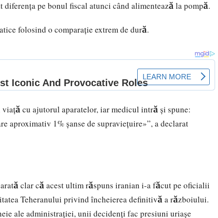
at diferența pe bonul fiscal atunci când alimentează la pompă.
atice folosind o comparație extrem de dură.
 viață cu ajutorul aparatelor, iar medicul intră și spune:
 aproximativ 1% șanse de supraviețuire»”, a declarat
arată clar că acest ultim răspuns iranian i-a făcut pe oficialii
tatea Teheranului privind încheierea definitivă a războiului.
heie ale administrației, unii decidenți fac presiuni uriașe