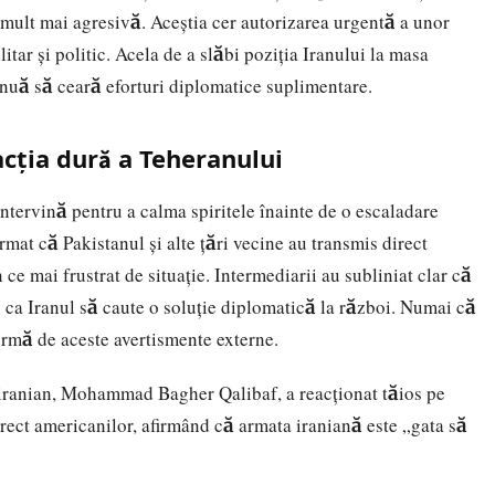
 mult mai agresivă. Aceștia cer autorizarea urgentă a unor
litar și politic. Acela de a slăbi poziția Iranului la masa
tinuă să ceară eforturi diplomatice suplimentare.
cția dură a Teheranului
intervină pentru a calma spiritele înainte de o escaladare
rmat că Pakistanul și alte țări vecine au transmis direct
ce mai frustrat de situație. Intermediarii au subliniat clar că
 ca Iranul să caute o soluție diplomatică la război. Numai că
formă de aceste avertismente externe.
 iranian, Mohammad Bagher Qalibaf, a reacționat tăios pe
irect americanilor, afirmând că armata iraniană este „gata să