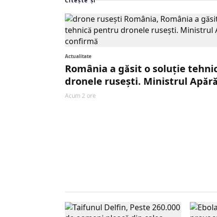
Citește și
Actualitate
România a găsit o soluție tehni
dronele rusești. Ministrul Apără
Acum 2 ore