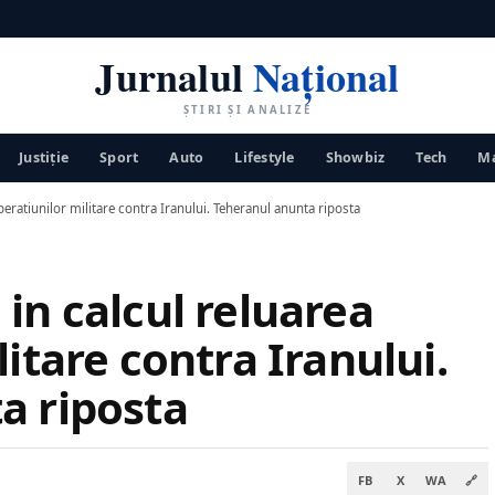
Jurnalul
Național
ȘTIRI ȘI ANALIZE
Justiţie
Sport
Auto
Lifestyle
Showbiz
Tech
Ma
eratiunilor militare contra Iranului. Teheranul anunta riposta
in calcul reluarea
itare contra Iranului.
a riposta
FB
X
WA
🔗