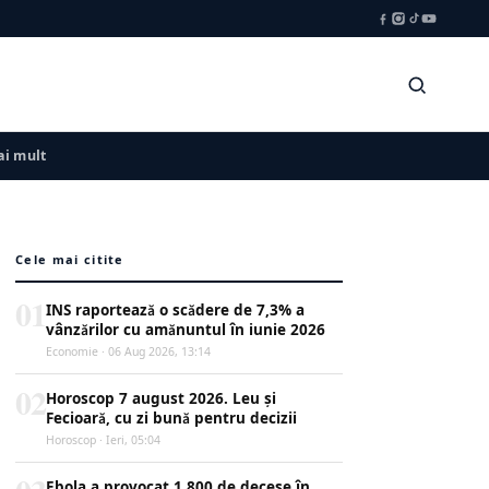
i mult
Cele mai citite
01
INS raportează o scădere de 7,3% a
vânzărilor cu amănuntul în iunie 2026
Economie · 06 Aug 2026, 13:14
02
Horoscop 7 august 2026. Leu și
Fecioară, cu zi bună pentru decizii
Horoscop · Ieri, 05:04
Ebola a provocat 1.800 de decese în