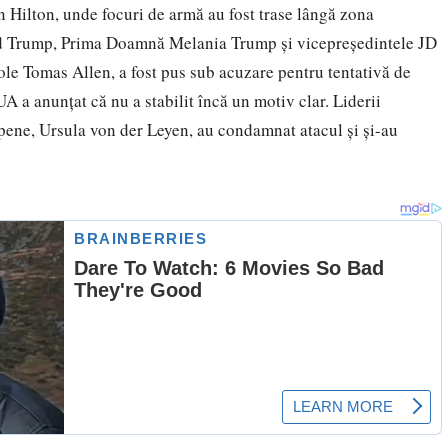
n Hilton, unde focuri de armă au fost trase lângă zona
ald Trump, Prima Doamnă Melania Trump și vicepreședintele JD
ole Tomas Allen, a fost pus sub acuzare pentru tentativă de
A a anunțat că nu a stabilit încă un motiv clar. Liderii
pene, Ursula von der Leyen, au condamnat atacul și și-au