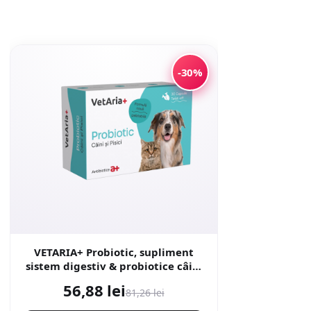
-30%
VETARIA+ Probiotic, supliment
sistem digestiv & probiotice câini
și pisici, Pui, capsule VETARIA+
56,88 lei
81,26 lei
Probiotic, XS-XL, supliment sistem
digestiv & probiotice câini