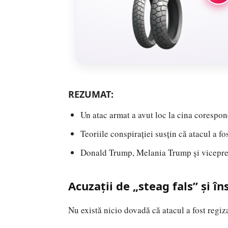
REZUMAT:
Un atac armat a avut loc la cina corespon
Teoriile conspirației susțin că atacul a fo
Donald Trump, Melania Trump și vicepreș
Acuzații de „steag fals” și î
Nu există nicio dovadă că atacul a fost regiza