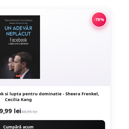
-78%
k si lupta pentru dominatie - Sheera Frenkel,
Cecilia Kang
9,99 lei
44,95 lei
Cumpără acum