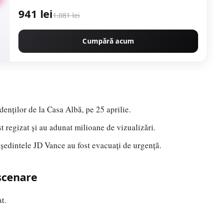
941 lei
1.081 lei
Cumpără acum
denților de la Casa Albă, pe 25 aprilie.
st regizat și au adunat milioane de vizualizări.
edintele JD Vance au fost evacuați de urgență.
nscenare
t.