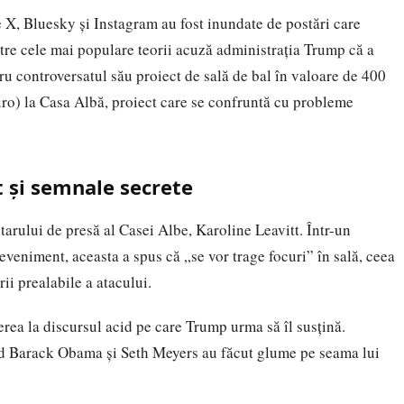
e X, Bluesky și Instagram au fost inundate de postări care
ntre cele mai populare teorii acuză administrația Trump că a
tru controversatul său proiect de sală de bal în valoare de 400
uro
) la Casa Albă, proiect care se confruntă cu probleme
t și semnale secrete
etarului de presă al Casei Albe, Karoline Leavitt. Într-un
veniment, aceasta a spus că „se vor trage focuri” în sală, ceea
ii prealabile a atacului.
erea la discursul acid pe care Trump urma să îl susțină.
ând Barack Obama și Seth Meyers au făcut glume pe seama lui