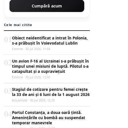
Cumpără acum
Cele mai citite
01
Obiect neidentificat a intrat în Polonia,
s-a prăbușit în Voievodatul Lublin
Externe · 30 Jul 2026, 11:58
02
Un avion F-16 al Ucrainei s-a prăbușit în
timpul unei misiuni de luptă. Pilotul s-a
catapultat și a supraviețuit
Externe · 30 Jul 2026, 12:00
03
Stagiul de cotizare pentru femei crește
la 33 de ani și 6 luni de la 1 august 2026
Actualitate · 30 Jul 2026, 12:20
04
Portul Constanța, a doua oară țintă.
Amenințările cu bombă au suspendat
temporar manevrele