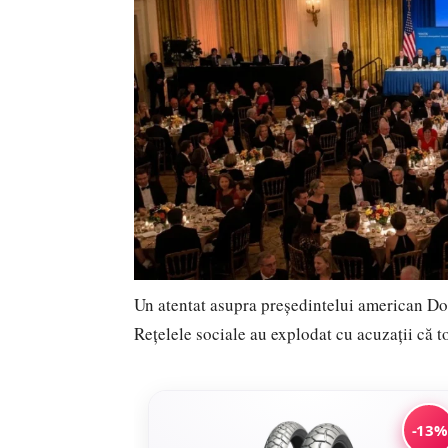
Un atentat asupra președintelui american Don
Rețelele sociale au explodat cu acuzații că to
-13%