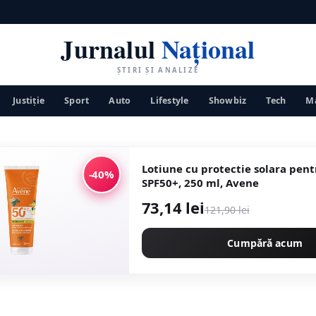
Jurnalul
Național
ȘTIRI ȘI ANALIZE
Justiţie
Sport
Auto
Lifestyle
Showbiz
Tech
Ma
Lotiune cu protectie solara pent
-40%
SPF50+, 250 ml, Avene
73,14 lei
121,90 lei
Cumpără acum