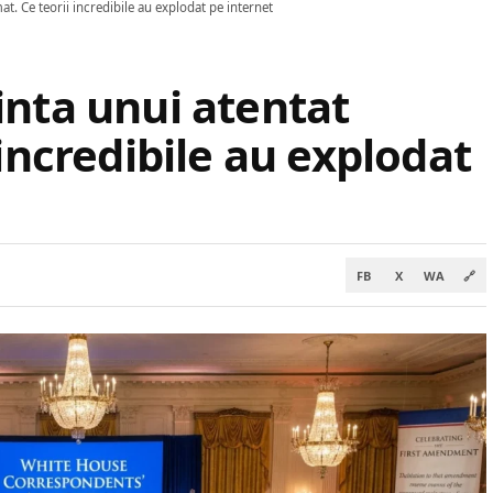
t. Ce teorii incredibile au explodat pe internet
inta unui atentat
 incredibile au explodat
FB
X
WA
🔗