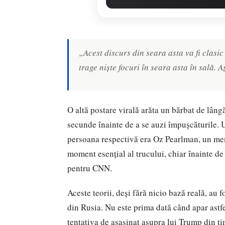
„Acest discurs din seara asta va fi clasic
trage niște focuri în seara asta în sală. A
O altă postare virală arăta un bărbat de lâng
secunde înainte de a se auzi împușcăturile. Ut
persoana respectivă era Oz Pearlman, un men
moment esențial al trucului, chiar înainte de
pentru CNN.
Aceste teorii, deși fără nicio bază reală, au f
din Rusia. Nu este prima dată când apar astfe
tentativa de asasinat asupra lui Trump din t