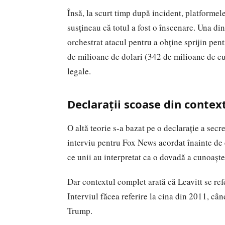
Însă, la scurt timp după incident, platformel
susțineau că totul a fost o înscenare. Una di
orchestrat atacul pentru a obține sprijin pen
de milioane de dolari (342 de milioane de
e
legale.
Declarații scoase din contex
O altă teorie s-a bazat pe o declarație a secr
interviu pentru Fox News acordat înainte de e
ce unii au interpretat ca o dovadă a cunoașter
Dar contextul complet arată că Leavitt se ref
Interviul făcea referire la cina din 2011, c
Trump.