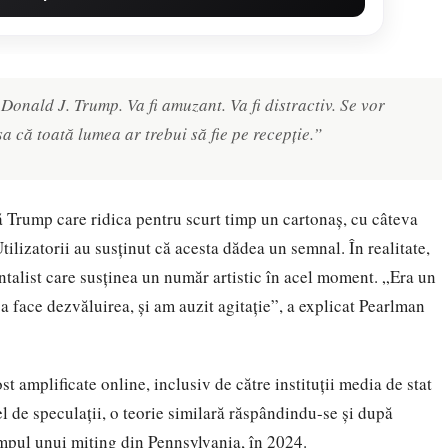
 Donald J. Trump. Va fi amuzant. Va fi distractiv. Se vor
șa că toată lumea ar trebui să fie pe recepție.”
ă Trump care ridica pentru scurt timp un cartonaș, cu câteva
ilizatorii au susținut că acesta dădea un semnal. În realitate,
talist care susținea un număr artistic în acel moment. „Era un
 a face dezvăluirea, și am auzit agitație”, a explicat Pearlman
ost amplificate online, inclusiv de către instituții media de stat
l de speculații, o teorie similară răspândindu-se și după
impul unui miting din Pennsylvania, în 2024.