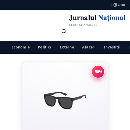
Jurnalul
Național
ȘTIRI ȘI ANALIZE
Economie
Politică
Externe
Afaceri
Investiții
-50%