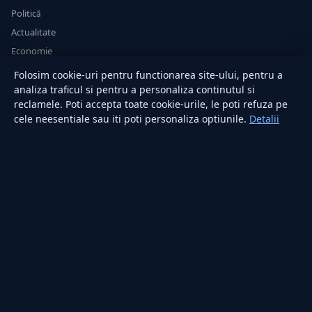
Politică
Actualitate
Economie
Sănătate
Folosim cookie-uri pentru functionarea site-ului, pentru a
Utile
analiza traficul si pentru a personaliza continutul si
reclamele. Poti accepta toate cookie-urile, le poti refuza pe
cele neesentiale sau iti poti personaliza optiunile.
Detalii
RUBRICI
Lifestyle
Publicitate
Investiții
Tech
Sport
Casă și Grădină
PUBLICAȚIA
Despre noi
Redacția