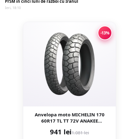
PrSM în cinci luni de război cu Iranul
Ieri, 18:10
-13%
Anvelopa moto MICHELIN 170
60R17 TL TT 72V ANAKEE
ADVENTURE Tractiune
941 lei
1.081 lei