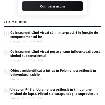
Cumpără acum
Cele mai citite
01
Ce înseamnă când visezi câini interpretări în funcție de
comportamentul lor
Lifestyle · 30 Jul 2026, 08:00
02
Ce înseamnă când visezi pește și cum influențează acest
simbol subconștientul
Lifestyle · 30 Jul 2026, 11:00
03
Obiect neidentificat a intrat în Polonia, s-a prăbușit în
Voievodatul Lublin
Externe · 30 Jul 2026, 11:58
04
Un avion F-16 al Ucrainei s-a prăbușit în timpul unei
misiuni de luptă. Pilotul s-a catapultat și a supraviețuit
Externe · 30 Jul 2026, 12:00