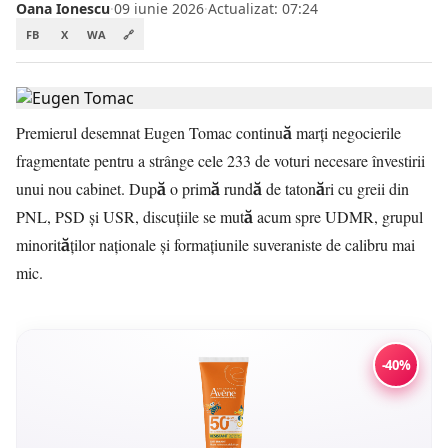
Oana Ionescu
·
09 iunie 2026
·
Actualizat: 07:24
FB
X
WA
🔗
Premierul desemnat Eugen Tomac continuă marți negocierile
fragmentate pentru a strânge cele 233 de voturi necesare învestirii
unui nou cabinet. După o primă rundă de tatonări cu greii din
PNL, PSD și USR, discuțiile se mută acum spre UDMR, grupul
minorităților naționale și formațiunile suveraniste de calibru mai
mic.
-40%