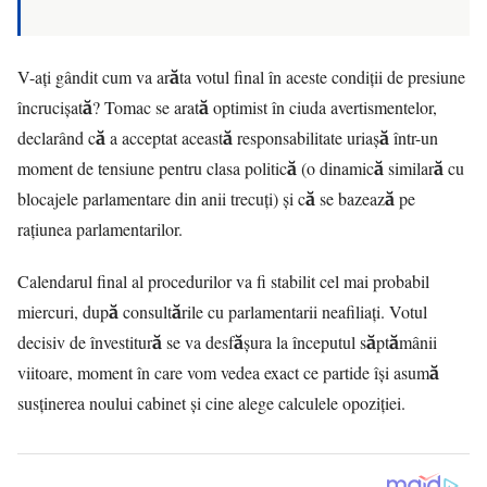
V-ați gândit cum va arăta votul final în aceste condiții de presiune
încrucișată? Tomac se arată optimist în ciuda avertismentelor,
declarând că a acceptat această responsabilitate uriașă într-un
moment de tensiune pentru clasa politică (o dinamică similară cu
blocajele parlamentare din anii trecuți) și că se bazează pe
rațiunea parlamentarilor.
Calendarul final al procedurilor va fi stabilit cel mai probabil
miercuri, după consultările cu parlamentarii neafiliați. Votul
decisiv de învestitură se va desfășura la începutul săptămânii
viitoare, moment în care vom vedea exact ce partide își asumă
susținerea noului cabinet și cine alege calculele opoziției.