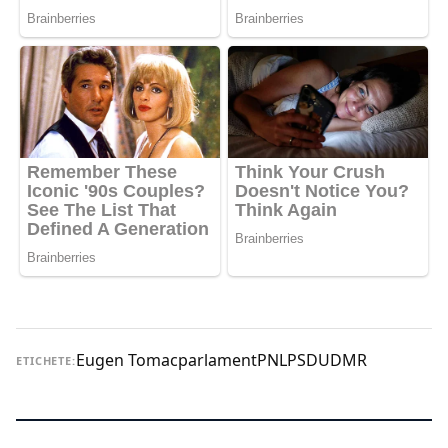
Eugen Tomac
parlament
PNL
PSD
UDMR
ETICHETE: