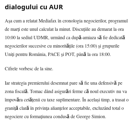
dialogului cu AUR
Așa cum a relatat
Mediafax
în cronologia negocierilor, programul
de marți este unul calculat la minut. Discuțiile au demarat la ora
10:00 la sediul UDMR, urmând ca după-amiaza să fie dedicată
negocierilor succesive cu minoritățile (ora 15:00) și grupurile
Uniți pentru România, PACE și POT, până la ora 18:00.
Cifrele vorbesc de la sine.
Iar strategia premierului desemnat pare să fie una defensivă pe
zona fiscală. Tomac dând asigurări ferme că noul executiv nu va
împovăra cetățenii cu taxe suplimentare. În același timp, a trasat o
graniță clară în privința alianțelor acceptabile, excluzând total o
negociere cu formațiunea condusă de George Simion.