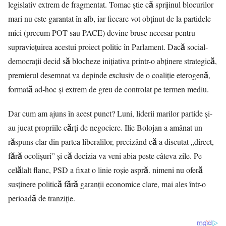
legislativ extrem de fragmentat. Tomac știe că sprijinul blocurilor
mari nu este garantat în alb, iar fiecare vot obținut de la partidele
mici (precum POT sau PACE) devine brusc necesar pentru
supraviețuirea acestui proiect politic în Parlament. Dacă social-
democrații decid să blocheze inițiativa printr-o abținere strategică,
premierul desemnat va depinde exclusiv de o coaliție eterogenă,
formată ad-hoc și extrem de greu de controlat pe termen mediu.
Dar cum am ajuns în acest punct? Luni, liderii marilor partide și-
au jucat propriile cărți de negociere. Ilie Bolojan a amânat un
răspuns clar din partea liberalilor, precizând că a discutat „direct,
fără ocolișuri” și că decizia va veni abia peste câteva zile. Pe
celălalt flanc, PSD a fixat o linie roșie aspră. nimeni nu oferă
susținere politică fără garanții economice clare, mai ales într-o
perioadă de tranziție.