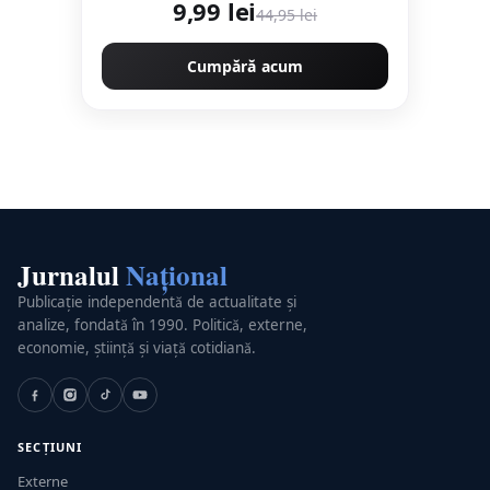
9,99 lei
44,95 lei
Cumpără acum
Jurnalul
Național
Publicație independentă de actualitate și
analize, fondată în 1990. Politică, externe,
economie, știință și viață cotidiană.
SECȚIUNI
Externe