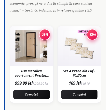
economic, prost și ne-a dus în situația în care suntem
acum.” – Sorin Grindeanu, prim-vicepreședinte PSD
-23%
-52%
Usa metalica
Set 4 Perne din Puf -
apartament Prestige
70x70cm
02 B bej 96 x 205 cm
999,99 lei
169 lei
1.299,90 lei
349 lei
stanga
Cumpără
Cumpără