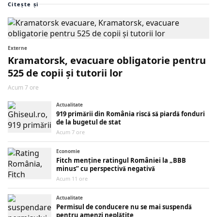
Citește și
Externe
Kramatorsk, evacuare obligatorie pentru
525 de copii și tutorii lor
Acum 7 ore
Actualitate
919 primării din România riscă să piardă fonduri
de la bugetul de stat
Acum 7 ore
Economie
Fitch menține ratingul României la „BBB
minus” cu perspectivă negativă
Acum 11 ore
Actualitate
Permisul de conducere nu se mai suspendă
pentru amenzi neplătite