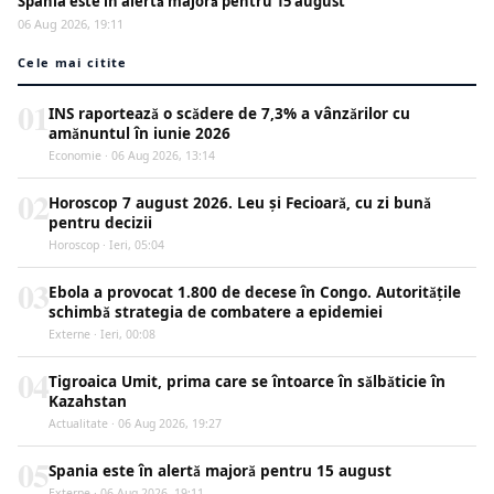
Spania este în alertă majoră pentru 15 august
06 Aug 2026, 19:11
Cele mai citite
01
INS raportează o scădere de 7,3% a vânzărilor cu
amănuntul în iunie 2026
Economie · 06 Aug 2026, 13:14
02
Horoscop 7 august 2026. Leu și Fecioară, cu zi bună
pentru decizii
Horoscop · Ieri, 05:04
03
Ebola a provocat 1.800 de decese în Congo. Autoritățile
schimbă strategia de combatere a epidemiei
Externe · Ieri, 00:08
04
Tigroaica Umit, prima care se întoarce în sălbăticie în
Kazahstan
Actualitate · 06 Aug 2026, 19:27
05
Spania este în alertă majoră pentru 15 august
Externe · 06 Aug 2026, 19:11