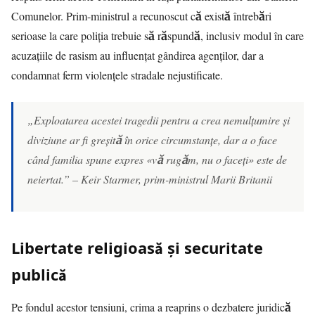
Comunelor. Prim-ministrul a recunoscut că există întrebări
serioase la care poliția trebuie să răspundă, inclusiv modul în care
acuzațiile de rasism au influențat gândirea agenților, dar a
condamnat ferm violențele stradale nejustificate.
„Exploatarea acestei tragedii pentru a crea nemulțumire și
diviziune ar fi greșită în orice circumstanțe, dar a o face
când familia spune expres «vă rugăm, nu o faceți» este de
neiertat.” – Keir Starmer, prim-ministrul Marii Britanii
Libertate religioasă și securitate
publică
Pe fondul acestor tensiuni, crima a reaprins o dezbatere juridică