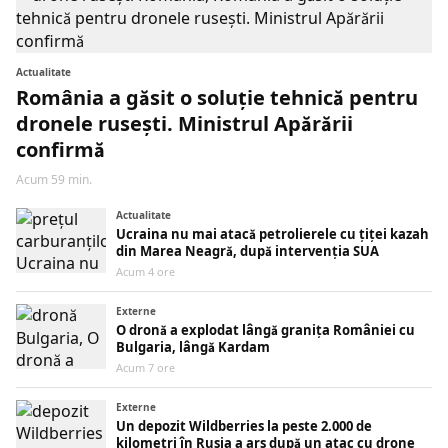
Actualitate
România a găsit o soluție tehnică pentru
dronele rusești. Ministrul Apărării
confirmă
Acum 59 min.
Actualitate
Ucraina nu mai atacă petrolierele cu țiței kazah
din Marea Neagră, după intervenția SUA
Acum 4 ore
Externe
O dronă a explodat lângă granița României cu
Bulgaria, lângă Kardam
Acum 7 ore
Externe
Un depozit Wildberries la peste 2.000 de
kilometri în Rusia a ars după un atac cu drone