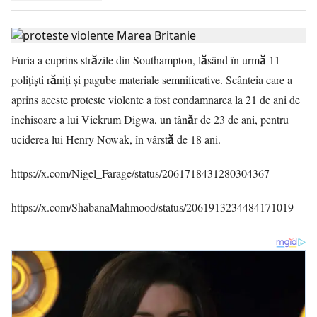
Furia a cuprins străzile din Southampton, lăsând în urmă 11
polițiști răniți și pagube materiale semnificative. Scânteia care a
aprins aceste proteste violente a fost condamnarea la 21 de ani de
închisoare a lui Vickrum Digwa, un tânăr de 23 de ani, pentru
uciderea lui Henry Nowak, în vârstă de 18 ani.
https://x.com/Nigel_Farage/status/2061718431280304367
https://x.com/ShabanaMahmood/status/2061913234484171019