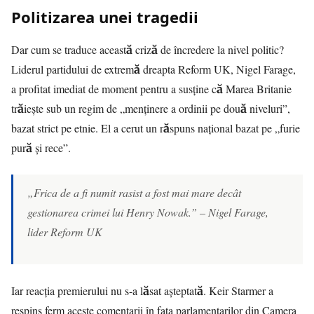
Politizarea unei tragedii
Dar cum se traduce această criză de încredere la nivel politic?
Liderul partidului de extremă dreapta Reform UK, Nigel Farage,
a profitat imediat de moment pentru a susține că Marea Britanie
trăiește sub un regim de „menținere a ordinii pe două niveluri”,
bazat strict pe etnie. El a cerut un răspuns național bazat pe „furie
pură și rece”.
„Frica de a fi numit rasist a fost mai mare decât
gestionarea crimei lui Henry Nowak.” – Nigel Farage,
lider Reform UK
Iar reacția premierului nu s-a lăsat așteptată. Keir Starmer a
respins ferm aceste comentarii în fața parlamentarilor din Camera