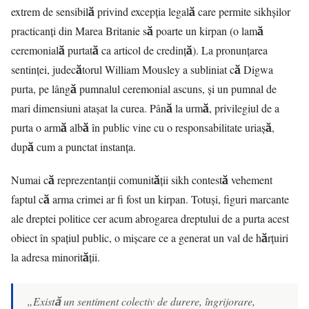
extrem de sensibilă privind excepția legală care permite sikhșilor
practicanți din Marea Britanie să poarte un kirpan (o lamă
ceremonială purtată ca articol de credință). La pronunțarea
sentinței, judecătorul William Mousley a subliniat că Digwa
purta, pe lângă pumnalul ceremonial ascuns, și un pumnal de
mari dimensiuni atașat la curea. Până la urmă, privilegiul de a
purta o armă albă în public vine cu o responsabilitate uriașă,
după cum a punctat instanța.
Numai că reprezentanții comunității sikh contestă vehement
faptul că arma crimei ar fi fost un kirpan. Totuși, figuri marcante
ale dreptei politice cer acum abrogarea dreptului de a purta acest
obiect în spațiul public, o mișcare ce a generat un val de hărțuiri
la adresa minorității.
„Există un sentiment colectiv de durere, îngrijorare,