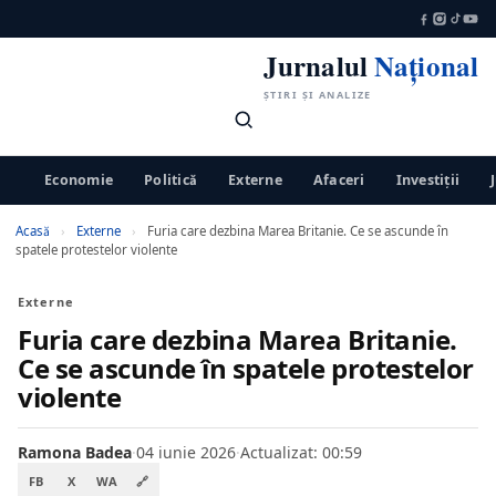
Jurnalul
Național
ȘTIRI ȘI ANALIZE
Economie
Politică
Externe
Afaceri
Investiții
Acasă
›
Externe
›
Furia care dezbina Marea Britanie. Ce se ascunde în
spatele protestelor violente
Externe
Furia care dezbina Marea Britanie.
Ce se ascunde în spatele protestelor
violente
Ramona Badea
·
04 iunie 2026
·
Actualizat: 00:59
FB
X
WA
🔗