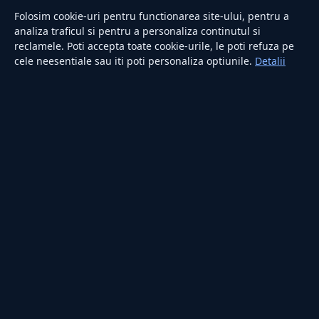
Sănătate
Folosim cookie-uri pentru functionarea site-ului, pentru a
Utile
analiza traficul si pentru a personaliza continutul si
reclamele. Poti accepta toate cookie-urile, le poti refuza pe
cele neesentiale sau iti poti personaliza optiunile.
Detalii
RUBRICI
Lifestyle
Publicitate
Investiții
Tech
Sport
Casă și Grădină
PUBLICAȚIA
Despre noi
Redacția
Contact
Publicitate