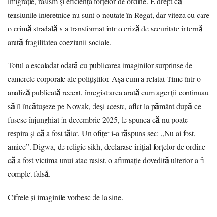
imigrație, rasism și eficiența forțelor de ordine. E drept că
tensiunile interetnice nu sunt o noutate în Regat, dar viteza cu care
o crimă stradală s-a transformat într-o criză de securitate internă
arată fragilitatea coeziunii sociale.
Totul a escaladat odată cu publicarea imaginilor surprinse de
camerele corporale ale polițiștilor. Așa cum a relatat
Time
într-o
analiză publicată recent, înregistrarea arată cum agenții continuau
să îl încătușeze pe Nowak, deși acesta, aflat la pământ după ce
fusese înjunghiat în decembrie 2025, le spunea că nu poate
respira și că a fost tăiat. Un ofițer i-a răspuns sec: „Nu ai fost,
amice”. Digwa, de religie sikh, declarase inițial forțelor de ordine
că a fost victima unui atac rasist, o afirmație dovedită ulterior a fi
complet falsă.
Cifrele și imaginile vorbesc de la sine.