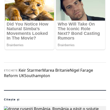
Keir Starmer
Marea Britanie
Nigel Farage
ETICHETE:
Reform UK
Southampton
Citește și