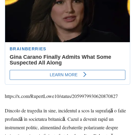
https://x.com/RupertLowe10/status/2059979930620870827
Dincolo de tragedia în sine, incidentul a scos la suprafață o falie
profundă în societatea britanică. Cazul a devenit rapid un
instrument politic, alimentând dezbaterile polarizante despre