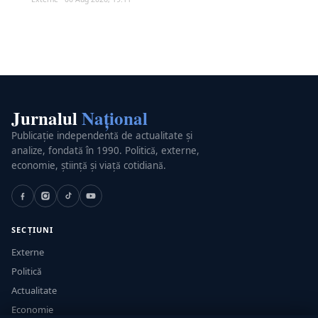
Jurnalul
Național
Publicație independentă de actualitate și
analize, fondată în 1990. Politică, externe,
economie, știință și viață cotidiană.
SECȚIUNI
Externe
Politică
Actualitate
Economie