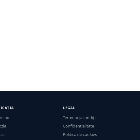
ICAȚIA
LEGAL
re noi
Termeni și condiții
cția
Confidențialitate
act
Politica de cookies