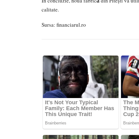
În concluzie, noua fabrică din Pitești va ut
calitate.
Sursa:
financiarul.ro