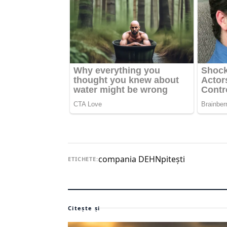
compania DEHN
pitești
ETICHETE:
Citește și