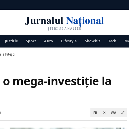
Jurnalul
Național
ȘTIRI ȘI ANALIZE
Justiţie
Sport
Auto
Lifestyle
Showbiz
Tech
Ma
la Pitești
o mega-investiție la
5
FB
X
WA
🔗