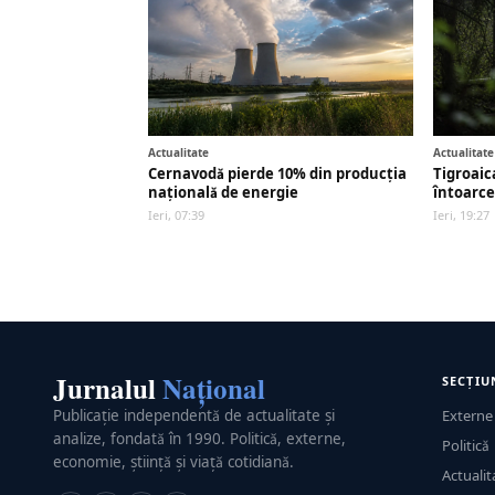
Actualitate
Actualitate
Cernavodă pierde 10% din producția
Tigroaic
națională de energie
întoarce
Ieri, 07:39
Ieri, 19:27
Jurnalul
Național
SECȚIU
Publicație independentă de actualitate și
Externe
analize, fondată în 1990. Politică, externe,
Politică
economie, știință și viață cotidiană.
Actualit