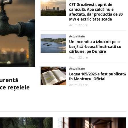
CET Grozăvești, oprit de
caniculă. Apa caldă nu e
afectată, dar producția de 30
MW electricitate scade
Acum 22 ore
Actualitate
Un incendiu a izbucnit pe o
barjă sârbească încărcată cu
cărbune, pe Dunăre
Acum 22 ore
Actualitate
Legea 165/2026 a fost publicată
curentă
în Monitorul Oficial
Acum 23 ore
ce rețelele