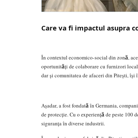
Care va fi impactul asupra c
În contextul economico-social din zonă, ace
oportunități de colaborare cu furnizori local
dar și comunitatea de afaceri din Pitești, își
Aşadar, a fost fondată în Germania, compani
de protecție. Cu o experiență de peste 100 d
siguranța în diverse industrii.