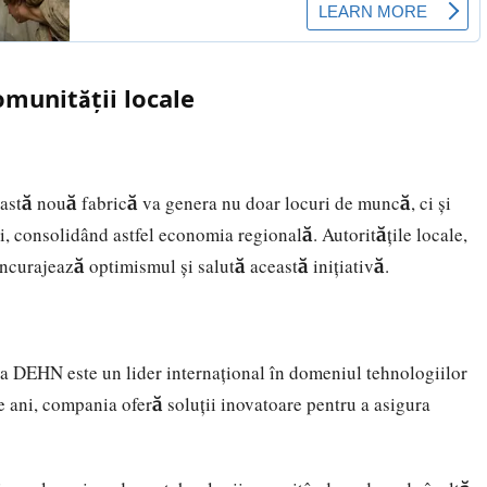
omunității locale
astă nouă fabrică va genera nu doar locuri de muncă, ci și
i, consolidând astfel economia regională. Autoritățile locale,
 încurajează optimismul și salută această inițiativă.
a DEHN este un lider internațional în domeniul tehnologiilor
e ani, compania oferă soluții inovatoare pentru a asigura