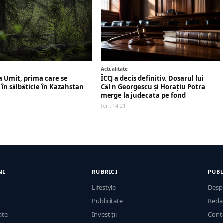
Actualitate
a Umit, prima care se
ÎCCJ a decis definitiv. Dosarul lui
 în sălbăticie în Kazahstan
Călin Georgescu și Horațiu Potra
merge la judecata pe fond
Ieri, 14:21
NI
RUBRICI
PUBL
Lifestyle
Desp
Publicitate
Reda
ate
Investiții
Cont