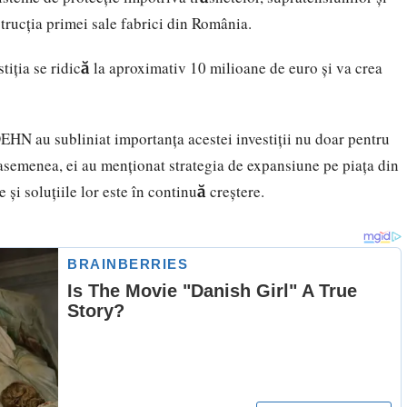
rucția primei sale fabrici din România.
stiția se ridică la aproximativ 10 milioane de euro și va crea
EHN au subliniat importanța acestei investiții nu doar pentru
asemenea, ei au menționat strategia de expansiune pe piața din
și soluțiile lor este în continuă creștere.