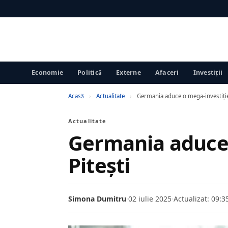
Economie
Politică
Externe
Afaceri
Investiții
Acasă
›
Actualitate
›
Germania aduce o mega-investiție 
Actualitate
Germania aduce 
Pitești
Simona Dumitru
·
02 iulie 2025
·
Actualizat: 09:3