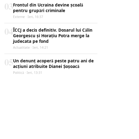
03
Frontul din Ucraina devine școală
pentru grupări criminale
Externe · Ieri, 16:37
04
ÎCCJ a decis definitiv. Dosarul lui Călin
Georgescu și Horațiu Potra merge la
judecata pe fond
Actualitate · Ieri, 14:21
05
Un denunț acoperă peste patru ani de
acțiuni atribuite Dianei Șoșoacă
Politică · Ieri, 13:31