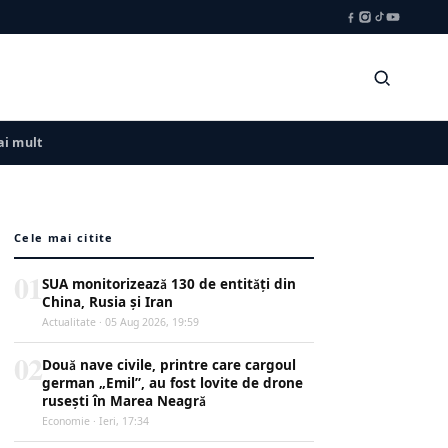
i mult
Cele mai citite
01
SUA monitorizează 130 de entități din
China, Rusia și Iran
Actualitate · 05 Aug 2026, 19:59
02
Două nave civile, printre care cargoul
german „Emil”, au fost lovite de drone
rusești în Marea Neagră
Economie · Ieri, 17:34