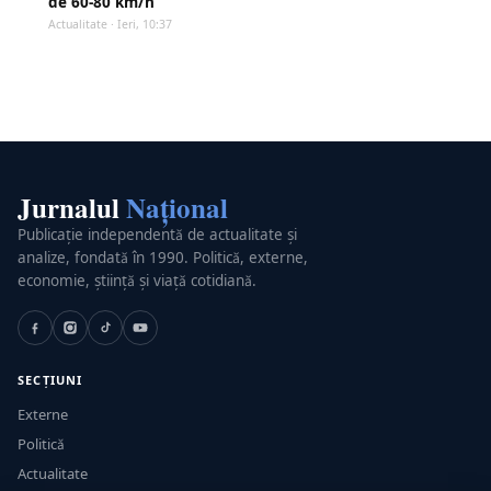
de 60-80 km/h
Actualitate · Ieri, 10:37
Jurnalul
Național
Publicație independentă de actualitate și
analize, fondată în 1990. Politică, externe,
economie, știință și viață cotidiană.
SECȚIUNI
Externe
Politică
Actualitate