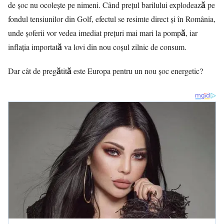
de șoc nu ocolește pe nimeni. Când prețul barilului explodează pe
fondul tensiunilor din Golf, efectul se resimte direct și în România,
unde șoferii vor vedea imediat prețuri mai mari la pompă, iar
inflația importată va lovi din nou coșul zilnic de consum.
Dar cât de pregătită este Europa pentru un nou șoc energetic?