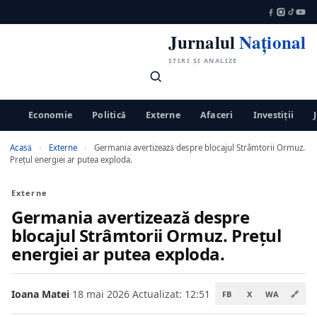
Jurnalul
Național
ȘTIRI ȘI ANALIZE
Economie
Politică
Externe
Afaceri
Investiții
Acasă
›
Externe
›
Germania avertizează despre blocajul Strâmtorii Ormuz.
Prețul energiei ar putea exploda.
Externe
Germania avertizează despre
blocajul Strâmtorii Ormuz. Prețul
energiei ar putea exploda.
Ioana Matei
·
18 mai 2026
·
Actualizat: 12:51
FB
X
WA
🔗