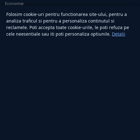
Economie
Sănătate
Folosim cookie-uri pentru functionarea site-ului, pentru a
Utile
analiza traficul si pentru a personaliza continutul si
reclamele. Poti accepta toate cookie-urile, le poti refuza pe
cele neesentiale sau iti poti personaliza optiunile.
Detalii
RUBRICI
Lifestyle
Publicitate
Investiții
Tech
Sport
Casă și Grădină
PUBLICAȚIA
Despre noi
Redacția
Contact
Publicitate