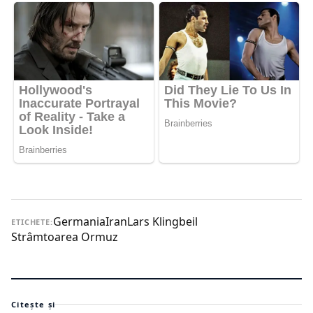
Germania
Iran
Lars Klingbeil
ETICHETE:
Strâmtoarea Ormuz
Citește și