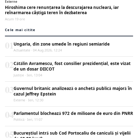
Externe
Hiroshima cere renunțarea la descurajarea nucleară, iar
reînarmarea câștigă teren în dezbaterea
Acum 19 ore
Cele mai citite
01
Ungaria, din zone umede în regiuni semiaride
Actualitate · 04 Aug 2026, 12:24
02
Cătălin Avramescu, fost consilier prezidențial, este vizat
de un dosar DIICOT
Justiţie · Ieri, 13:04
03
Guvernul britanic analizează o anchetă publică majoră în
cazul Jeffrey Epstein
Externe · Ieri, 12:30
04
Parlamentul blochează 972 de milioane de euro din PNRR
Politică · Ieri, 11:07
05
Bucureștiul intră sub Cod Portocaliu de caniculă și vijelii