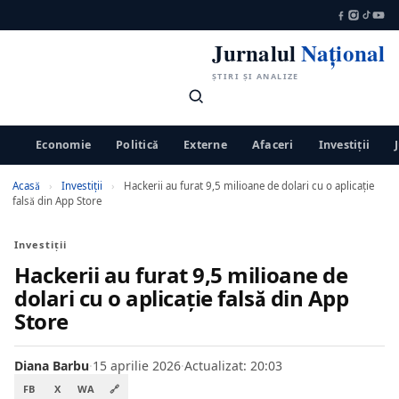
Jurnalul
Național
ȘTIRI ȘI ANALIZE
Economie
Politică
Externe
Afaceri
Investiții
Acasă
›
Investiții
›
Hackerii au furat 9,5 milioane de dolari cu o aplicație
falsă din App Store
Investiții
Hackerii au furat 9,5 milioane de
dolari cu o aplicație falsă din App
Store
Diana Barbu
·
15 aprilie 2026
·
Actualizat: 20:03
FB
X
WA
🔗