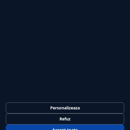
Publicitate
Investiții
Tech
Sport
Casă și Grădină
PUBLICAȚIA
Despre noi
Redacția
Contact
Publicitate
LEGAL
Termeni și condiții
Personalizeaza
Confidențialitate
Refuz
Politica de cookies
Accept toate