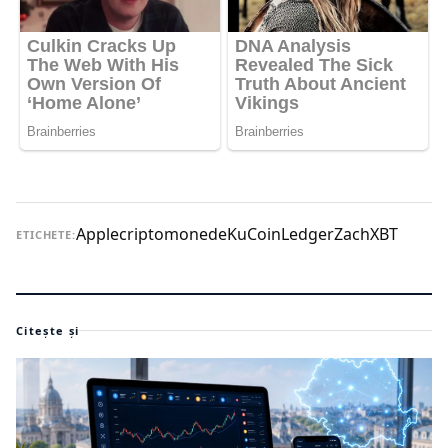
Apple
criptomonede
KuCoin
Ledger
ZachXBT
ETICHETE:
Citește și