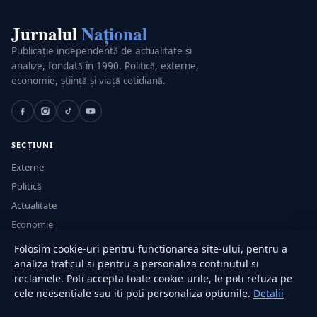
Jurnalul
Național
Publicație independentă de actualitate și
analize, fondată în 1990. Politică, externe,
economie, știință și viață cotidiană.
SECȚIUNI
Externe
Politică
Actualitate
Economie
Sănătate
Folosim cookie-uri pentru functionarea site-ului, pentru a
Utile
analiza traficul si pentru a personaliza continutul si
reclamele. Poti accepta toate cookie-urile, le poti refuza pe
cele neesentiale sau iti poti personaliza optiunile.
Detalii
RUBRICI
Lifestyle