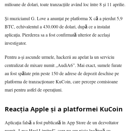
milioane de dolari, toate tranzacțiile având loc între 8 și 11 aprilie.
Și muzicianul G. Love a anunțat pe platforma X că a pierdut 5,9
BTC, echivalentul a 430.000 de dolari, după ce a instalat
aplicația. Pierderea sa a fost confirmată ulterior de același
investigator.
Pentru a-și ascunde urmele, hackerii au apelat la un serviciu
centralizat de mixare numit „AudiA6”. Mai exact, sumele furate
au fost spălate prin peste 150 de adrese de depozit deschise pe
platforma de tranzacționare KuCoin, care percepe comisioane
mari pentru astfel de operațiuni.
Reacția Apple și a platformei KuCoin
Aplicația falsă a fost publicată în App Store de un dezvoltator
numit „Leva Heal Limited”, care nu are nicio legătură cu