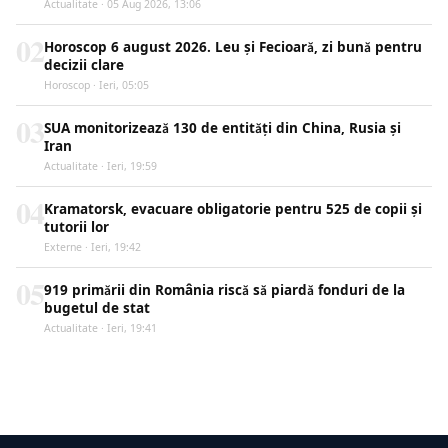
Actualitate · 05 Aug 2026, 13:06
02
Horoscop 6 august 2026. Leu și Fecioară, zi bună pentru
decizii clare
Horoscop · Ieri, 05:05
03
SUA monitorizează 130 de entități din China, Rusia și
Iran
Actualitate · Ieri, 19:59
04
Kramatorsk, evacuare obligatorie pentru 525 de copii și
tutorii lor
Externe · Ieri, 19:42
05
919 primării din România riscă să piardă fonduri de la
bugetul de stat
Actualitate · Ieri, 19:41