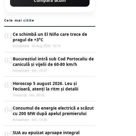
Cumpără acum
Cele mai citite
01
Ce schimbă un El Niño care trece de
pragul de +3°C
Actualitate · 04 Aug 2026, 10:14
02
Bucureștiul intră sub Cod Portocaliu de
caniculă și vijelii de 60-80 km/h
Actualitate · Ieri, 10:37
03
Horoscop 5 august 2026. Leu și
Fecioară, atenți la ritm și detalii
Horoscop · Ieri, 05:02
04
Consumul de energie electrică a scăzut
cu 200 MW după apelul premierului
Actualitate · Ieri, 19:39
05
SUA au epuizat aproape integral