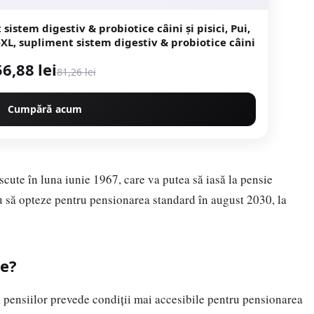
istem digestiv & probiotice câini și pisici, Pui,
XL, supliment sistem digestiv & probiotice câini
56,88 lei
81,26 lei
Cumpără acum
cute în luna iunie 1967, care va putea să iasă la pensie
u să opteze pentru pensionarea standard în august 2030, la
ge?
 pensiilor prevede condiții mai accesibile pentru pensionarea