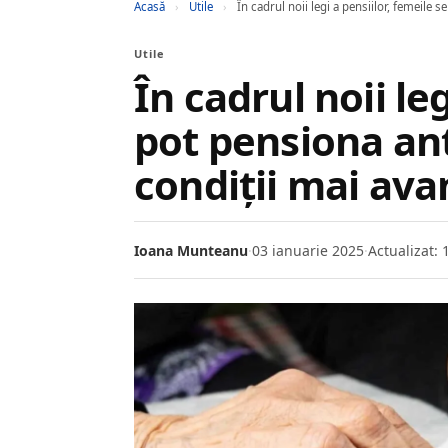
Acasă
›
Utile
›
În cadrul noii legi a pensiilor, femeile 
Utile
În cadrul noii le
pot pensiona ant
condiții mai ava
Ioana Munteanu
·
03 ianuarie 2025
·
Actualizat: 