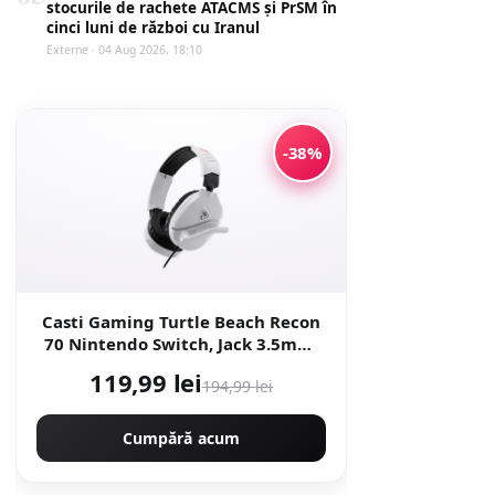
stocurile de rachete ATACMS și PrSM în
cinci luni de război cu Iranul
Externe · 04 Aug 2026, 18:10
-38%
Casti Gaming Turtle Beach Recon
70 Nintendo Switch, Jack 3.5mm,
Microfon, Dolby Atmos,
119,99 lei
194,99 lei
Compatibil Nintendo Switch 2
(Alb)
Cumpără acum