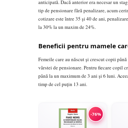
anticipată. Dacă anterior era necesar un stag
tip de pensionare fără penalizare, acum cerinț
cotizare este între 35 și 40 de ani, penaliza
la 30% la un maxim de 24%.
Beneficii pentru mamele care
Femeile care au născut și crescut copii până
vârstei de pensionare. Pentru fiecare copil c
până la un maximum de 3 ani și 6 luni. Aceeaș
timp de cel puțin 13 ani.
-76%