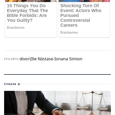
divorţ
Ilie Năstase-Ionana Simion
ETICHETE:
Citește și