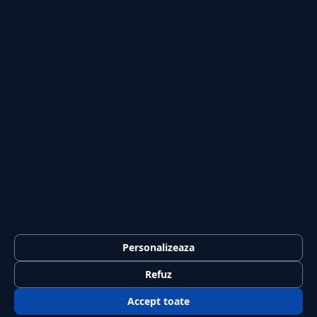
Publicitate
Investiții
Tech
Sport
Casă și Grădină
PUBLICAȚIA
Despre noi
Redacția
Contact
Publicitate
LEGAL
Termeni și condiții
Personalizeaza
Confidențialitate
Refuz
Politica de cookies
Accept toate
GDPR