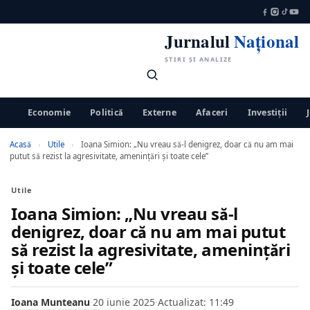
Jurnalul
Național
ȘTIRI ȘI ANALIZE
Economie
Politică
Externe
Afaceri
Investiții
Acasă
›
Utile
›
Ioana Simion: „Nu vreau să-l denigrez, doar că nu am mai
putut să rezist la agresivitate, amenințări și toate cele”
Utile
Ioana Simion: „Nu vreau să-l
denigrez, doar că nu am mai putut
să rezist la agresivitate, amenințări
și toate cele”
Ioana Munteanu
·
20 iunie 2025
·
Actualizat: 11:49