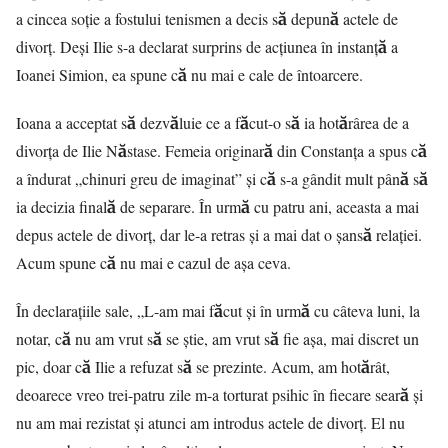
a cincea soție a fostului tenismen a decis să depună actele de
divorț. Deși Ilie s-a declarat surprins de acțiunea în instanță a
Ioanei Simion, ea spune că nu mai e cale de întoarcere.
Ioana a acceptat să dezvăluie ce a făcut-o să ia hotărârea de a
divorța de Ilie Năstase. Femeia originară din Constanța a spus că
a îndurat „chinuri greu de imaginat” și că s-a gândit mult până să
ia decizia finală de separare. În urmă cu patru ani, aceasta a mai
depus actele de divorț, dar le-a retras și a mai dat o șansă relației.
Acum spune că nu mai e cazul de așa ceva.
În declaraţiile sale, „L-am mai făcut și în urmă cu câteva luni, la
notar, că nu am vrut să se știe, am vrut să fie așa, mai discret un
pic, doar că Ilie a refuzat să se prezinte. Acum, am hotărât,
deoarece vreo trei-patru zile m-a torturat psihic în fiecare seară și
nu am mai rezistat și atunci am introdus actele de divorț. El nu