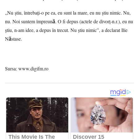
„Nu știu, întrebați-o pe ea, eu sunt la mare, eu nu știu nimic. Nu,
nu. Noi suntem împreună. O fi depus (actele de divorț-n.r.), eu nu
știu, n-am idee, a depus în trecut. Nu știu nimic”, a declarat Ilie
Năstase.
Sursa:
www.digifm.ro