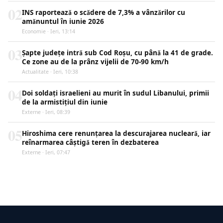
02
INS raportează o scădere de 7,3% a vânzărilor cu
amănuntul în iunie 2026
Economie · Ieri, 13:14
03
Șapte județe intră sub Cod Roșu, cu până la 41 de grade.
Ce zone au de la prânz vijelii de 70-90 km/h
Actualitate · Ieri, 10:38
04
Doi soldați israelieni au murit în sudul Libanului, primii
de la armistițiul din iunie
Externe · Ieri, 08:39
05
Hiroshima cere renunțarea la descurajarea nucleară, iar
reînarmarea câștigă teren în dezbaterea
Externe · Ieri, 07:47