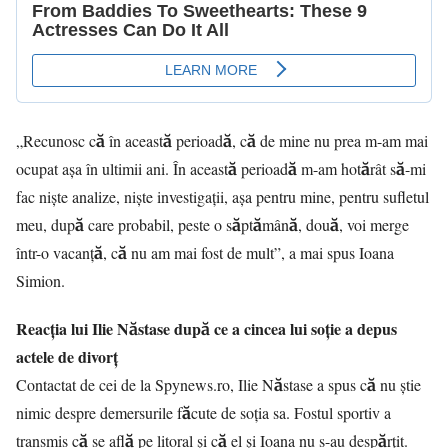
„Recunosc că în această perioadă, că de mine nu prea m-am mai
ocupat așa în ultimii ani. În această perioadă m-am hotărât să-mi
fac niște analize, niște investigații, așa pentru mine, pentru sufletul
meu, după care probabil, peste o săptămână, două, voi merge
într-o vacanță, că nu am mai fost de mult”, a mai spus Ioana
Simion.
Reacția lui Ilie Năstase după ce a cincea lui soție a depus
actele de divorț
Contactat de cei de la Spynews.ro, Ilie Năstase a spus că nu știe
nimic despre demersurile făcute de soția sa. Fostul sportiv a
transmis că se află pe litoral și că el și Ioana nu s-au despărțit.