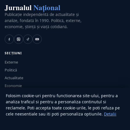
Jurnalul
Național
Publicație independentă de actualitate și
analize, fondată în 1990. Politică, externe,
economie, știință și viață cotidiană.
SECȚIUNI
Externe
Politică
Actualitate
Economie
Sănătate
Folosim cookie-uri pentru functionarea site-ului, pentru a
Utile
analiza traficul si pentru a personaliza continutul si
reclamele. Poti accepta toate cookie-urile, le poti refuza pe
cele neesentiale sau iti poti personaliza optiunile.
Detalii
RUBRICI
Lifestyle