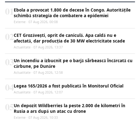
01
Ebola a provocat 1.800 de decese în Congo. Autoritățile
schimbă strategia de combatere a epidemiei
Externe · 07 Aug 2026, 00:08
02
CET Grozăvești, oprit de caniculă. Apa caldă nu e
afectată, dar producția de 30 MW electricitate scade
Actualitate · 07 Aug 2026, 13:37
03
Un incendiu a izbucnit pe o barjă sârbească încărcată cu
cărbune, pe Dunăre
Actualitate · 07 Aug 2026, 12:58
04
Legea 165/2026 a fost publicată în Monitorul Oficial
Actualitate · 07 Aug 2026, 12:07
05
Un depozit Wildberries la peste 2.000 de kilometri în
Rusia a ars după un atac cu drone
Externe · 07 Aug 2026, 10:33