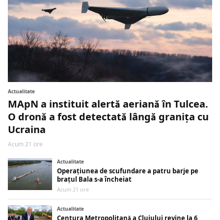
Actualitate
MApN a instituit alertă aeriană în Tulcea.
O dronă a fost detectată lângă granița cu
Ucraina
Acum 21 ore
Actualitate
Operațiunea de scufundare a patru barje pe
brațul Bala s-a încheiat
Acum 21 ore
Actualitate
Centura Metropolitană a Clujului revine la 6