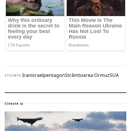
Iran
israel
pentagon
Strâmtoarea Ormuz
SUA
ETICHETE:
Citește și