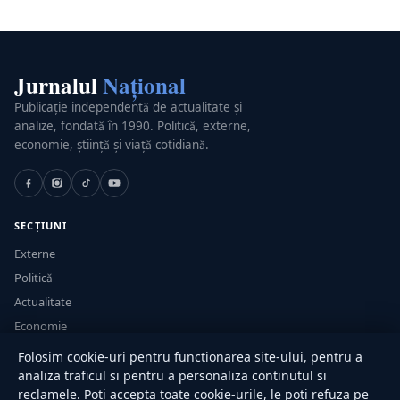
Jurnalul
Național
Publicație independentă de actualitate și
analize, fondată în 1990. Politică, externe,
economie, știință și viață cotidiană.
SECȚIUNI
Externe
Politică
Actualitate
Economie
Sănătate
Folosim cookie-uri pentru functionarea site-ului, pentru a
Utile
analiza traficul si pentru a personaliza continutul si
reclamele. Poti accepta toate cookie-urile, le poti refuza pe