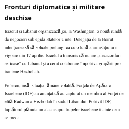
Fronturi diplomatice și militare
deschise
Israelul şi Libanul organizează joi, la Washington, o nouă rundă
de negocieri sub egida Statelor Unite. Delegația de la Beirut
intenţionează să solicite prelungirea cu o lună a armistiţiului în
vigoare din 17 aprilie. Israelul a transmis că nu are „dezacorduri
serioase” cu Libanul și a cerut colaborare împotriva grupării pro-
iraniene Hezbollah.
Pe teren, însă, situația rămâne volatilă. Forțele de Apărare
Israeliene (IDF) au anunțat că au capturat un membru al Forței de
elită Radwan a Hezbollah în sudul Libanului. Potrivit IDF,
luptătorul plănuia un atac asupra trupelor israeliene înainte de a
se preda.