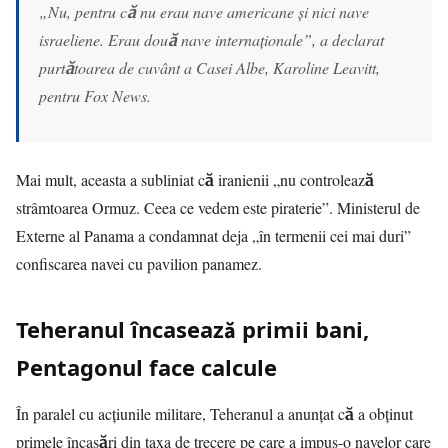
„Nu, pentru că nu erau nave americane și nici nave
israeliene. Erau două nave internaționale”, a declarat
purtătoarea de cuvânt a Casei Albe, Karoline Leavitt,
pentru Fox News.
Mai mult, aceasta a subliniat că iranienii „nu controlează
strâmtoarea Ormuz. Ceea ce vedem este piraterie”. Ministerul de
Externe al Panama a condamnat deja „în termenii cei mai duri”
confiscarea navei cu pavilion panamez.
Teheranul încasează primii bani,
Pentagonul face calcule
În paralel cu acțiunile militare, Teheranul a anunțat că a obținut
primele încasări din taxa de trecere pe care a impus-o navelor care