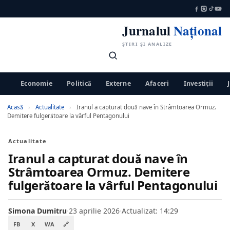
Jurnalul
Național
ȘTIRI ȘI ANALIZE
Economie
Politică
Externe
Afaceri
Investiții
Acasă
›
Actualitate
›
Iranul a capturat două nave în Strâmtoarea Ormuz.
Demitere fulgerătoare la vârful Pentagonului
Actualitate
Iranul a capturat două nave în
Strâmtoarea Ormuz. Demitere
fulgerătoare la vârful Pentagonului
Simona Dumitru
·
23 aprilie 2026
·
Actualizat: 14:29
FB
X
WA
🔗