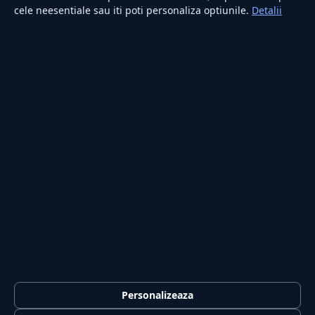
cele neesentiale sau iti poti personaliza optiunile.
Detalii
RUBRICI
Lifestyle
Publicitate
Investiții
Tech
Sport
Casă și Grădină
PUBLICAȚIA
Despre noi
Redacția
Contact
Publicitate
LEGAL
Termeni și condiții
Personalizeaza
Confidențialitate