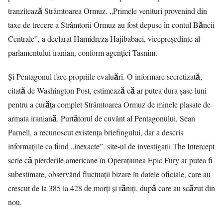
tranzitează Strâmtoarea Ormuz. „Primele venituri provenind din
taxe de trecere a Strâmtorii Ormuz au fost depuse în contul Băncii
Centrale”, a declarat Hamidreza Hajibabaei, vicepreședinte al
parlamentului iranian, conform agenției Tasnim.
Și Pentagonul face propriile evaluări. O informare secretizată,
citată de Washington Post, estimează că ar putea dura șase luni
pentru a curăța complet Strâmtoarea Ormuz de minele plasate de
armata iraniană. Purtătorul de cuvânt al Pentagonului, Sean
Parnell, a recunoscut existența briefingului, dar a descris
informațiile ca fiind „inexacte”. site-ul de investigații The Intercept
scrie că pierderile americane în Operaţiunea Epic Fury ar putea fi
subestimate, observând fluctuații bizare în datele oficiale, care au
crescut de la 385 la 428 de morți și răniți, după care au scăzut din
nou.