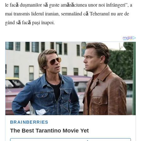
le facă dușmanilor să guste amărăciunea unor noi înfrângeri”, a
mai transmis liderul iranian, semnalând că Teheranul nu are de
gând să facă pași înapoi.