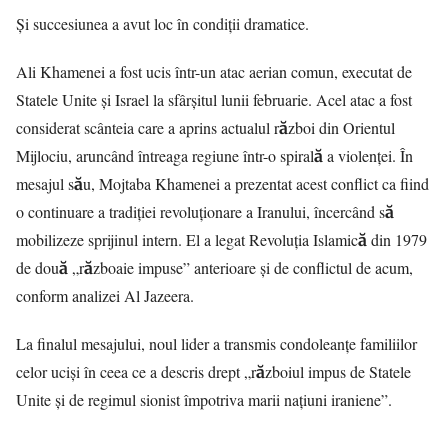
Și succesiunea a avut loc în condiții dramatice.
Ali Khamenei a fost ucis într-un atac aerian comun, executat de
Statele Unite și Israel la sfârșitul lunii februarie. Acel atac a fost
considerat scânteia care a aprins actualul război din Orientul
Mijlociu, aruncând întreaga regiune într-o spirală a violenței. În
mesajul său, Mojtaba Khamenei a prezentat acest conflict ca fiind
o continuare a tradiției revoluționare a Iranului, încercând să
mobilizeze sprijinul intern. El a legat Revoluția Islamică din 1979
de două „războaie impuse” anterioare și de conflictul de acum,
conform analizei Al Jazeera.
La finalul mesajului, noul lider a transmis condoleanțe familiilor
celor uciși în ceea ce a descris drept „războiul impus de Statele
Unite și de regimul sionist împotriva marii națiuni iraniene”.