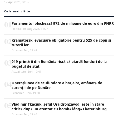
17 Apr 2026, 08:55
Cele mai citite
01
Parlamentul blochează 972 de milioane de euro din PNRR
Politică · 05 Aug 2026, 11:07
02
Kramatorsk, evacuare obligatorie pentru 525 de copii și
tutorii lor
Externe · Ieri, 19:42
03
919 primării din România riscă să piardă fonduri de la
bugetul de stat
Actualitate · Ieri, 19:41
04
Operațiunea de scufundare a barjelor, amânată de
curenții de pe Dunăre
Economie · Ieri, 19:30
05
Vladimir Tkaciuk, șeful Uraldronzavod, este în stare
critică după un atentat cu bombă lângă Ekaterinburg
Externe · Ieri, 17:45