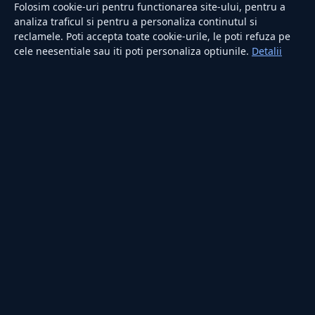
Sănătate
Folosim cookie-uri pentru functionarea site-ului, pentru a
Utile
analiza traficul si pentru a personaliza continutul si
reclamele. Poti accepta toate cookie-urile, le poti refuza pe
cele neesentiale sau iti poti personaliza optiunile.
Detalii
RUBRICI
Lifestyle
Publicitate
Investiții
Tech
Sport
Casă și Grădină
PUBLICAȚIA
Despre noi
Redacția
Contact
Publicitate
LEGAL