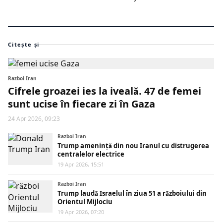
Citește și
Razboi Iran
Cifrele groazei ies la iveală. 47 de femei
sunt ucise în fiecare zi în Gaza
24 Apr 2026, 09:23
Razboi Iran
Trump amenință din nou Iranul cu distrugerea
centralelor electrice
19 Apr 2026, 15:51
Razboi Iran
Trump laudă Israelul în ziua 51 a războiului din
Orientul Mijlociu
19 Apr 2026, 07:20