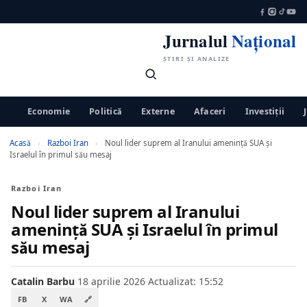
Jurnalul
Național
ȘTIRI ȘI ANALIZE
Economie
Politică
Externe
Afaceri
Investiții
Acasă
›
Razboi Iran
›
Noul lider suprem al Iranului amenință SUA și
Israelul în primul său mesaj
Razboi Iran
Noul lider suprem al Iranului
amenință SUA și Israelul în primul
său mesaj
Catalin Barbu
·
18 aprilie 2026
·
Actualizat: 15:52
FB
X
WA
🔗