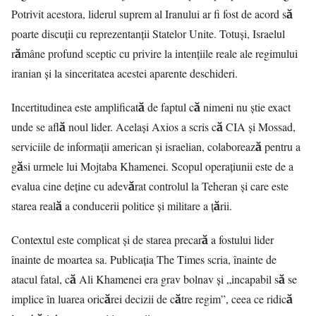
Potrivit acestora, liderul suprem al Iranului ar fi fost de acord să
poarte discuții cu reprezentanții Statelor Unite. Totuși, Israelul
rămâne profund sceptic cu privire la intențiile reale ale regimului
iranian și la sinceritatea acestei aparente deschideri.
Incertitudinea este amplificată de faptul că nimeni nu știe exact
unde se află noul lider. Același Axios a scris că CIA și Mossad,
serviciile de informații american și israelian, colaborează pentru a
găsi urmele lui Mojtaba Khamenei. Scopul operațiunii este de a
evalua cine deține cu adevărat controlul la Teheran și care este
starea reală a conducerii politice și militare a țării.
Contextul este complicat și de starea precară a fostului lider
înainte de moartea sa. Publicația The Times scria, înainte de
atacul fatal, că Ali Khamenei era grav bolnav și „incapabil să se
implice în luarea oricărei decizii de către regim”, ceea ce ridică