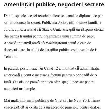
Amenințări publice, negocieri secrete
Dar, în spatele acestei retorici belicoase, canalele diplomatice par
să funcționeze în secret. Publicația Axios, citând surse familiare
cu discuțiile, a relatat că Statele Unite așteaptă un răspuns oficial
din partea Iranului pentru organizarea unui summit de pace.
Această inițiativă arată că Washingtonul caută o cale de
dezescaladare, în ciuda declarațiilor publice ostile venite de la
Teheran.
În paralel, postul israelian Canal 12 a informat că administrația
americană a cerut o încetare a focului pentru o perioadă de o
lună. O astfel de pauză ar putea oferi spațiul necesar pentru
negocieri mai ample.
Mai mult, informații publicate de Ynet și The New York Times
sugerează că ar exista deja un acord de principiu pentru dialog.