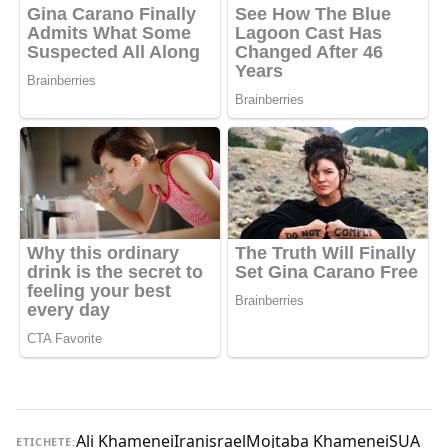
Ali Khamenei
Iran
israel
Mojtaba Khamenei
SUA
ETICHETE: