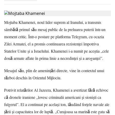
Mojtaba Khamenei, noul lider suprem al Iranului, a transmis
sâmbătă primul său mesaj public de la preluarea puterii într-un
moment critic. Într-o postare pe platforma Telegram, cu ocazia
Zilei Armatei, el a promis continuarea rezistenței împotriva
Statelor Unite și a Israelului. Khamenei i-a numit pe aceștia „cele
două armate aflate în prima linie a necredinței și a aroganței”.
Mesajul său, plin de amenințări directe, vine în contextul unui
război deschis în Orientul Mijlociu.
Potrivit relatărilor Al Jazeera, Khamenei a avertizat fără echivoc
că dronele iraniene „lovesc criminalii americani și sioniști ca
fulgerul”. El a continuat pe același ton, lăudând forțele navale ale
țării și capacitatea lor de luptă. „Curajoasa sa marină este gata să