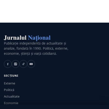
Jurnalul
Național
Publicație independentă de actualitate și
analize, fondată în 1990. Politică, externe,
economie, știință și viață cotidiană.
SECȚIUNI
Externe
Politică
Actualitate
Economie