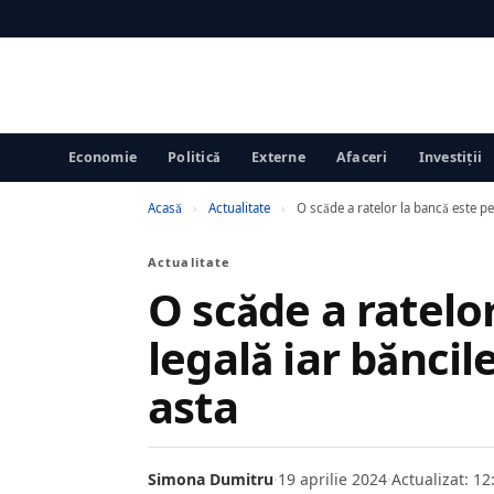
Economie
Politică
Externe
Afaceri
Investiții
Acasă
›
Actualitate
›
O scăde a ratelor la bancă este per
Actualitate
O scăde a ratelo
legală iar băncil
asta
Simona Dumitru
·
19 aprilie 2024
·
Actualizat: 12