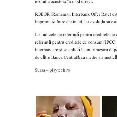
evoluția acestora în mod direct.
ROBOR (Romanian Interbank Offer Rate) este
împrumută între ele în lei, iar evoluția sa est
Iar Indicele de referință pentru creditele d
referință pentru creditele de consum (IRCC) 
interbancare și se aplică la un trimestru dup
de către Banca Centrală ca medie aritmetică 
Sursa – playtech.ro