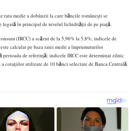
 rata medie a dobânzii la care băncile românești se
e legată în principal de nivelul lichidității de pe piață.
e consum (IRCC) a scăzut de la 5,96% la 5,8%; indicele de
este calculat pe baza ratei medii a împrumuturilor
ă perioada de referință; indicele IRCC este determinat zilnic
a cotațiilor utilizate de 10 bănci selectate de Banca Centrală.