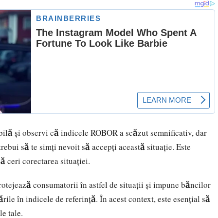
bilă și observi că indicele ROBOR a scăzut semnificativ, dar
rebui să te simți nevoit să accepți această situație. Este
să ceri corectarea situației.
rotejează consumatorii în astfel de situații și impune băncilor
ile în indicele de referință. În acest context, este esențial să
le tale.