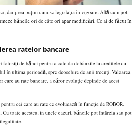
i, dar prea puțini cunosc legislația în vigoare. Află cum pot
ormeze băncile ori de câte ori apar modificări. Ce ai de făcut în
derea ratelor bancare
 folosiți de bănci pentru a calcula dobânzile la creditele cu
il în ultima perioadă, spre deosebire de anii trecuți. Valoarea
or care au rate bancare, a căror evoluție depinde de acest
u pentru cei care au rate ce evoluează în funcție de ROBOR.
. Cu toate acestea, în unele cazuri, băncile pot întârzia sau pot
ilegalitate.