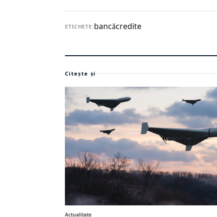
bancă
credite
ETICHETE:
Citește și
Actualitate