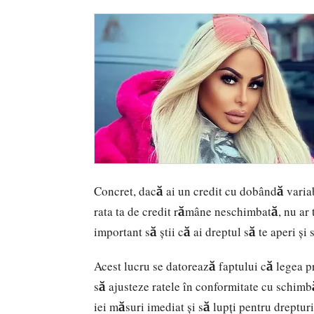
Concret, dacă ai un credit cu dobândă varia
rata ta de credit rămâne neschimbată, nu ar t
important să știi că ai dreptul să te aperi și 
Acest lucru se datorează faptului că legea p
să ajusteze ratele în conformitate cu schimbăr
iei măsuri imediat și să lupți pentru drepturi