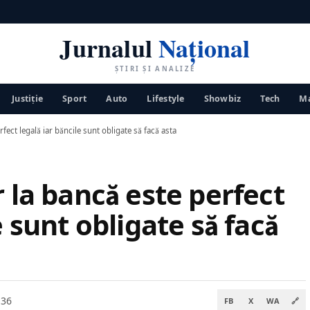
Jurnalul
Național
ȘTIRI ȘI ANALIZE
Justiţie
Sport
Auto
Lifestyle
Showbiz
Tech
Ma
fect legală iar băncile sunt obligate să facă asta
r la bancă este perfect
e sunt obligate să facă
:36
FB
X
WA
🔗