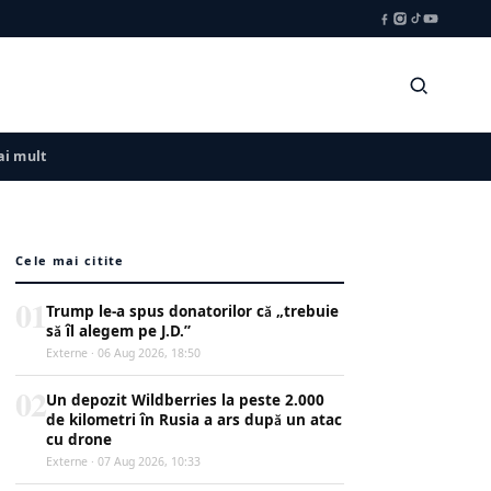
i mult
Cele mai citite
01
Trump le-a spus donatorilor că „trebuie
să îl alegem pe J.D.”
Externe · 06 Aug 2026, 18:50
02
Un depozit Wildberries la peste 2.000
de kilometri în Rusia a ars după un atac
cu drone
Externe · 07 Aug 2026, 10:33