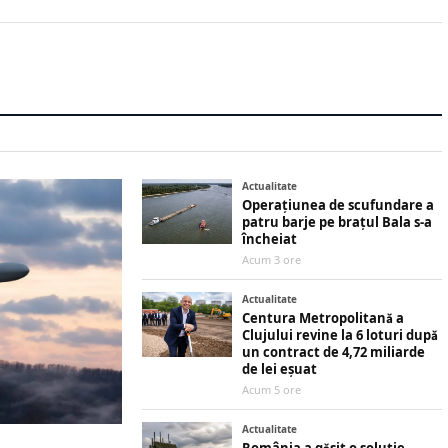
Actualitate
Operațiunea de scufundare a
patru barje pe brațul Bala s-a
încheiat
Acum 3 ore
Actualitate
Centura Metropolitană a
Clujului revine la 6 loturi după
un contract de 4,72 miliarde
de lei eșuat
Acum 5 ore
Actualitate
România a găsit o soluție