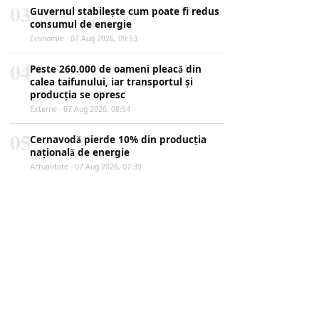
03
Guvernul stabilește cum poate fi redus
consumul de energie
Economie · 07 Aug 2026, 09:53
04
Peste 260.000 de oameni pleacă din
calea taifunului, iar transportul și
producția se opresc
Externe · 07 Aug 2026, 08:54
05
Cernavodă pierde 10% din producția
națională de energie
Actualitate · 07 Aug 2026, 07:39