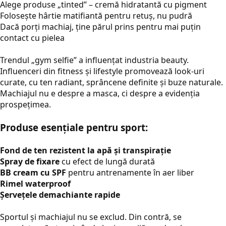
Alege produse „tinted” – cremă hidratantă cu pigment
Folosește hârtie matifiantă pentru retuș, nu pudră
Dacă porți machiaj, ține părul prins pentru mai puțin
contact cu pielea
Trendul „gym selfie” a influențat industria beauty.
Influenceri din fitness și lifestyle promovează look-uri
curate, cu ten radiant, sprâncene definite și buze naturale.
Machiajul nu e despre a masca, ci despre a evidenția
prospețimea.
Produse esențiale pentru sport:
Fond de ten rezistent la apă și transpirație
Spray de fixare
cu efect de lungă durată
BB cream cu SPF
pentru antrenamente în aer liber
Rimel waterproof
Șervețele demachiante rapide
Sportul și machiajul nu se exclud. Din contră, se