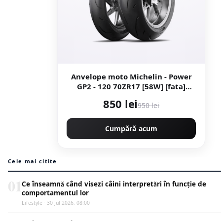
Anvelope moto Michelin - Power
GP2 - 120 70ZR17 [58W] [fata]
Latime 120 Inaltime 70 Janta 17
850 lei
950 lei
Cumpără acum
Cele mai citite
01
Ce înseamnă când visezi câini interpretări în funcție de
comportamentul lor
Lifestyle · 30 Jul 2026, 08:00