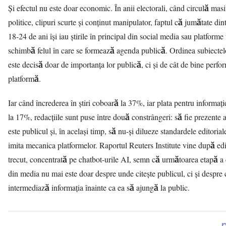
Și efectul nu este doar economic. În anii electorali, când circulă mas
politice, clipuri scurte și conținut manipulator, faptul că jumătate din
18-24 de ani își iau știrile în principal din social media sau platforme
schimbă felul în care se formează agenda publică. Ordinea subiectel
este decisă doar de importanța lor publică, ci și de cât de bine perf
platformă.
Iar când încrederea în știri coboară la 37%, iar plata pentru informa
la 17%, redacțiile sunt puse între două constrângeri: să fie prezente
este publicul și, în același timp, să nu-și dilueze standardele editorial
imita mecanica platformelor. Raportul Reuters Institute vine după edi
trecut, concentrată pe chatbot-urile AI, semn că următoarea etapă a 
din media nu mai este doar despre unde citește publicul, ci și despre 
intermediază informația înainte ca ea să ajungă la public.