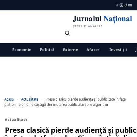
Jurnalul
Național
ȘTIRI ȘI ANALIZE
Economie
Politică
Externe
Afaceri
Investiții
Acasă
›
Actualitate
›
Presa clasică pierde audiență și publicitate în fața
platformelor. Cine câștigă din mutarea publicului spre algoritmi
Actualitate
Presa clasică pierde audiență și public