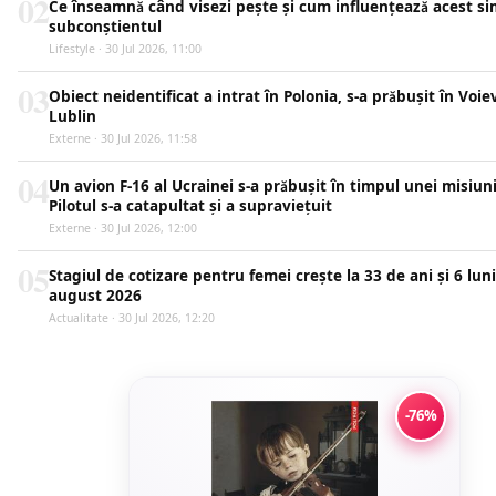
02
Ce înseamnă când visezi pește și cum influențează acest s
subconștientul
Lifestyle · 30 Jul 2026, 11:00
03
Obiect neidentificat a intrat în Polonia, s-a prăbușit în Voi
Lublin
Externe · 30 Jul 2026, 11:58
04
Un avion F-16 al Ucrainei s-a prăbușit în timpul unei misiuni
Pilotul s-a catapultat și a supraviețuit
Externe · 30 Jul 2026, 12:00
05
Stagiul de cotizare pentru femei crește la 33 de ani și 6 luni
august 2026
Actualitate · 30 Jul 2026, 12:20
-76%