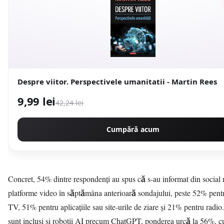
Despre viitor. Perspectivele umanitatii - Martin Rees
9,99 lei
42,24 lei
Cumpără acum
Concret, 54% dintre respondenți au spus că s-au informat din social
platforme video în săptămâna anterioară sondajului, peste 52% pentru
TV, 51% pentru aplicațiile sau site-urile de ziare și 21% pentru radi
sunt incluși și roboții AI precum ChatGPT, ponderea urcă la 56%, c