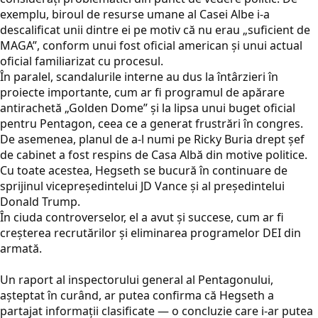
exemplu, biroul de resurse umane al Casei Albe i-a
descalificat unii dintre ei pe motiv că nu erau „suficient de
MAGA”, conform unui fost oficial american și unui actual
oficial familiarizat cu procesul.
În paralel, scandalurile interne au dus la întârzieri în
proiecte importante, cum ar fi programul de apărare
antirachetă „Golden Dome” și la lipsa unui buget oficial
pentru Pentagon, ceea ce a generat frustrări în congres.
De asemenea, planul de a-l numi pe Ricky Buria drept șef
de cabinet a fost respins de Casa Albă din motive politice.
Cu toate acestea, Hegseth se bucură în continuare de
sprijinul vicepreședintelui JD Vance și al președintelui
Donald Trump.
În ciuda controverselor, el a avut și succese, cum ar fi
creșterea recrutărilor și eliminarea programelor DEI din
armată.
Un raport al inspectorului general al Pentagonului,
așteptat în curând, ar putea confirma că Hegseth a
partajat informații clasificate — o concluzie care i-ar putea