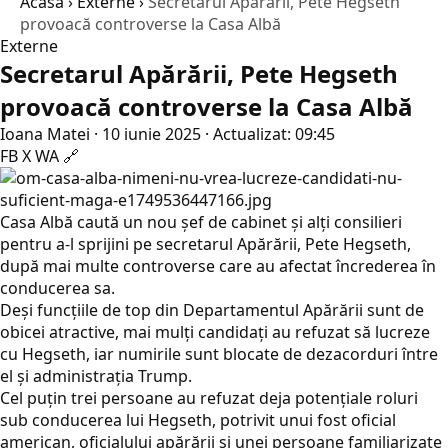
Acasă
›
Externe
›
Secretarul Apărării, Pete Hegseth
provoacă controverse la Casa Albă
Externe
Secretarul Apărării, Pete Hegseth
provoacă controverse la Casa Albă
Ioana Matei
·
10 iunie 2025
·
Actualizat: 09:45
FB
X
WA
🔗
Casa Albă caută un nou șef de cabinet și alți consilieri
pentru a-l sprijini pe secretarul Apărării, Pete Hegseth,
după mai multe controverse care au afectat încrederea în
conducerea sa.
Deși funcțiile de top din Departamentul Apărării sunt de
obicei atractive, mai mulți candidați au refuzat să lucreze
cu Hegseth, iar numirile sunt blocate de dezacorduri între
el și administrația Trump.
Cel puțin trei persoane au refuzat deja potențiale roluri
sub conducerea lui Hegseth, potrivit unui fost oficial
american, oficialului apărării și unei persoane familiarizate