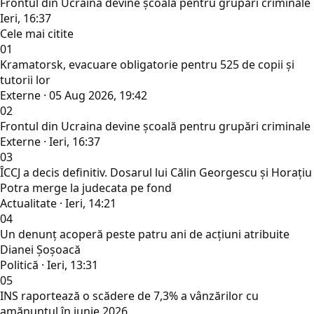
Frontul din Ucraina devine școală pentru grupări criminale
Ieri, 16:37
Cele mai citite
01
Kramatorsk, evacuare obligatorie pentru 525 de copii și
tutorii lor
Externe · 05 Aug 2026, 19:42
02
Frontul din Ucraina devine școală pentru grupări criminale
Externe · Ieri, 16:37
03
ÎCCJ a decis definitiv. Dosarul lui Călin Georgescu și Horațiu
Potra merge la judecata pe fond
Actualitate · Ieri, 14:21
04
Un denunț acoperă peste patru ani de acțiuni atribuite
Dianei Șoșoacă
Politică · Ieri, 13:31
05
INS raportează o scădere de 7,3% a vânzărilor cu
amănuntul în iunie 2026