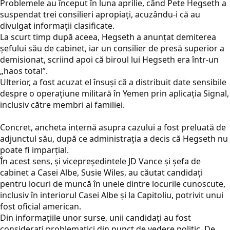
Problemele au început în luna aprilie, când Pete Hegseth a
suspendat trei consilieri apropiați, acuzându-i că au
divulgat informații clasificate.
La scurt timp după aceea, Hegseth a anunțat demiterea
șefului său de cabinet, iar un consilier de presă superior a
demisionat, scriind apoi că biroul lui Hegseth era într-un
„haos total”.
Ulterior, a fost acuzat el însuși că a distribuit date sensibile
despre o operațiune militară în Yemen prin aplicația Signal,
inclusiv către membri ai familiei.
Concret, ancheta internă asupra cazului a fost preluată de
adjunctul său, după ce administrația a decis că Hegseth nu
poate fi imparțial.
În acest sens, şi vicepreședintele JD Vance și șefa de
cabinet a Casei Albe, Susie Wiles, au căutat candidați
pentru locuri de muncă în unele dintre locurile cunoscute,
inclusiv în interiorul Casei Albe și la Capitoliu, potrivit unui
fost oficial american.
Din informaţiile unor surse, unii candidați au fost
considerați problematici din punct de vedere politic. De