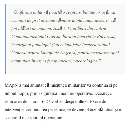
„Uniforma militară poartă o responsabilitate uriașă, iar
cea mai de preț misiune rămâne întotdeauna aceeași: să
fim alături de oameni. Astăzi, 14 militari din cadrul
Comandamentului Logistic Întrunit intervin în București,
în sprijinul populației și al echipajelor Inspectoratului
General pentru Situații de Urgență, pentru evacuarea apei
acumulate în urma fenomenelor meteorologice.”
MApN a mai anunțat că misiunea militarilor va continua și pe
timpul nopții, prin asigurarea unei ture operative. Deoarece
estimarea de la ora 16.27 vorbea despre alte 6-10 ore de
intervenție, continuarea peste noapte devine plauzibilă chiar și în
scenariul mai scurt al operațiunii.