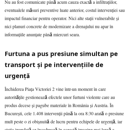
Nu au fost comunicate până acum cauza exactă a infiltrațiilor,
eventualele măsuri preventive luate anterior, costul intervenției sau
impactul financiar pentru operator. Nici alte stații vulnerabile și
nici planuri concrete de modernizare a drenajului nu apar în
informațiile anunțate până miercuri seara.
Furtuna a pus presiune simultan pe
transport și pe intervențiile de
urgență
Închiderea
Piața Victoriei 2
vine într-un moment în care
autoritățile gestionează efectele unor furtuni violente care au
produs decese și pagube materiale în România și Austria. În
București, cele 1.408 intervenții până la ora 8:30 arată o presiune
mult peste o zi obișnuită de lucru pentru echipele de urgență, iar
stația inundată se încadrează în această imagine mai largă a