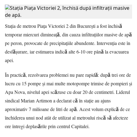
Stația de metrou Piața Victoriei 2 din București a fost închisă
temporar miercuri dimineață, din cauza infiltrațiilor masive de apă
pe peron, provocate de precipitațiile abundente. Intervenția este în
desfășurare, iar estimarea indică alte 6-10 ore până la evacuarea
apei.
În practică, rezolvarea problemei nu pare rapidă: după trei ore de
lucru cu 15 pompe și mai multe motopompe trimise de pompieri și
Apa Nova, nivelul apei scăzuse cu doar 20 de centimetri. Liderul
sindical Marian Artimon a declarat că în stație au ajuns
aproximativ 7 milioane de litri de apă. Acest volum explică de ce
închiderea unui nod atât de utilizat al metroului riscă să afecteze
ore întregi deplasările prin centrul Capitalei.