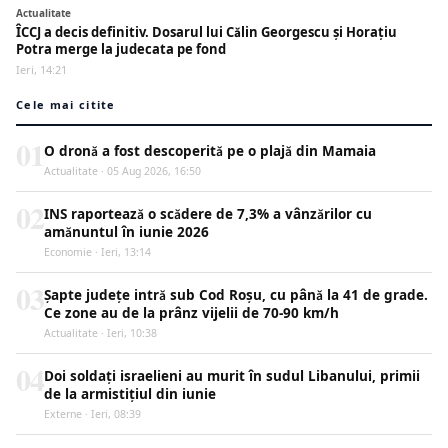
Actualitate
ÎCCJ a decis definitiv. Dosarul lui Călin Georgescu și Horațiu
Potra merge la judecata pe fond
Ieri, 14:21
Cele mai citite
01
O dronă a fost descoperită pe o plajă din Mamaia
Actualitate · 05 Aug 2026, 16:50
02
INS raportează o scădere de 7,3% a vânzărilor cu
amănuntul în iunie 2026
Economie · Ieri, 13:14
03
Șapte județe intră sub Cod Roșu, cu până la 41 de grade.
Ce zone au de la prânz vijelii de 70-90 km/h
Actualitate · Ieri, 10:38
04
Doi soldați israelieni au murit în sudul Libanului, primii
de la armistițiul din iunie
Externe · Ieri, 08:39