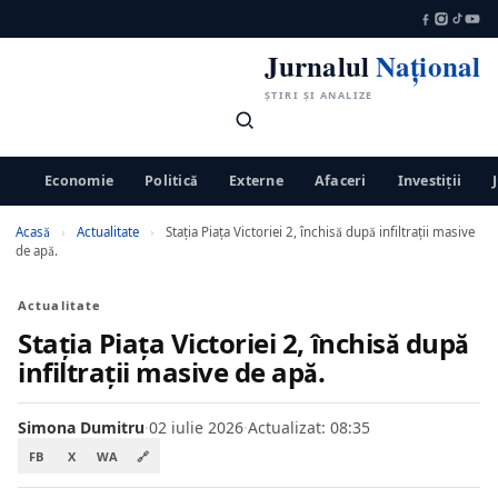
Jurnalul
Național
ȘTIRI ȘI ANALIZE
Economie
Politică
Externe
Afaceri
Investiții
Acasă
›
Actualitate
›
Stația Piața Victoriei 2, închisă după infiltrații masive
de apă.
Actualitate
Stația Piața Victoriei 2, închisă după
infiltrații masive de apă.
Simona Dumitru
·
02 iulie 2026
·
Actualizat: 08:35
FB
X
WA
🔗