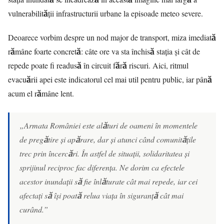
vulnerabilității infrastructurii urbane la episoade meteo severe.
Deoarece vorbim despre un nod major de transport, miza imediată
rămâne foarte concretă: câte ore va sta închisă stația și cât de
repede poate fi readusă în circuit fără riscuri. Aici, ritmul
evacuării apei este indicatorul cel mai util pentru public, iar până
acum el rămâne lent.
„Armata României este alături de oameni în momentele
de pregătire și apărare, dar și atunci când comunitățile
trec prin încercări. În astfel de situații, solidaritatea și
sprijinul reciproc fac diferența. Ne dorim ca efectele
acestor inundații să fie înlăturate cât mai repede, iar cei
afectați să își poată relua viața în siguranță cât mai
curând.”