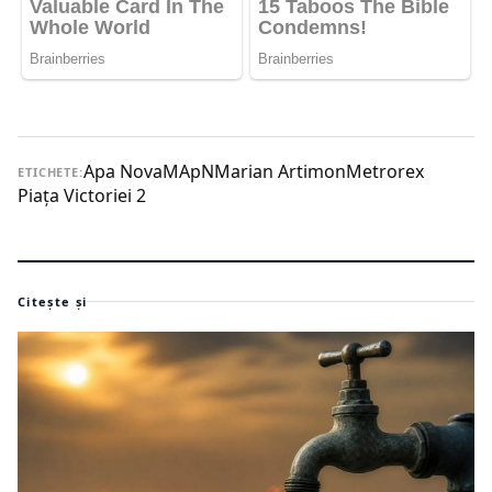
Apa Nova
MApN
Marian Artimon
Metrorex
ETICHETE:
Piața Victoriei 2
Citește și