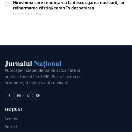
05
Hiroshima cere renunțarea la descurajarea nucleară, iar
reînarmarea câștigă teren în dezbaterea
Externe · Ieri, 07:47
Jurnalul
Național
Publicație independentă de actualitate și
analize, fondată în 1990. Politică, externe,
economie, știință și viață cotidiană.
SECȚIUNI
Externe
Politică