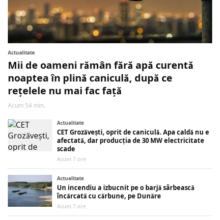
Actualitate
Mii de oameni rămân fără apă curentă
noaptea în plină caniculă, după ce
rețelele nu mai fac față
Acum 54 min.
Actualitate
CET Grozăvești, oprit de caniculă. Apa caldă nu e
afectată, dar producția de 30 MW electricitate
scade
Acum 7 ore
Actualitate
Un incendiu a izbucnit pe o barjă sârbească
încărcată cu cărbune, pe Dunăre
Acum 7 ore