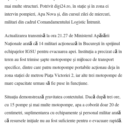
mai multe structuri. Potrivit
digi24.ro
, în stație și în zona ei
intervin pompieri, Apa Nova și, din cursul zilei de miercuri,
militari din cadrul Comandamentului Logistic Întrunit.
Actualizarea transmisă la ora 21.27 de Ministerul Apărării
Naționale arată că 14 militari acționează în București în sprijinul
echipajelor IGSU pentru evacuarea apei. Instituția a precizat că în
teren au fost trimise șapte motopompe și mijloace de transport
specifice, dintre care patru motopompe portabile acționau deja în
zona stației de metrou Piața Victoriei 2, iar alte trei motopompe de
mare capacitate urmau să fie puse în funcțiune.
Situația demonstrează gravitatea contextului. Dacă după trei ore,
cu 15 pompe și mai multe motopompe, apa a coborât doar 20 de
centimetri, suplimentarea cu echipamente și personal militar arată
că resursele inițiale nu au fost suficiente pentru o evacuare rapidă.