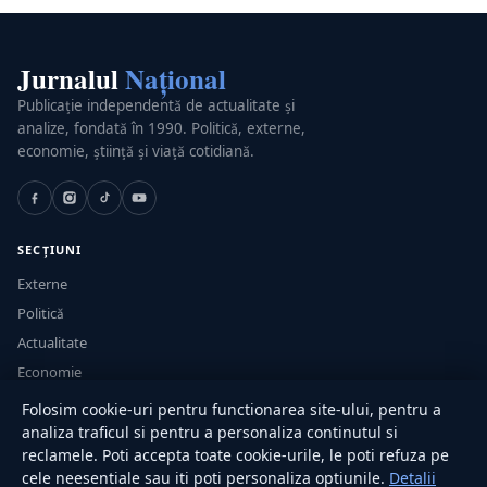
Jurnalul
Național
Publicație independentă de actualitate și
analize, fondată în 1990. Politică, externe,
economie, știință și viață cotidiană.
SECȚIUNI
Externe
Politică
Actualitate
Economie
Sănătate
Folosim cookie-uri pentru functionarea site-ului, pentru a
Utile
analiza traficul si pentru a personaliza continutul si
reclamele. Poti accepta toate cookie-urile, le poti refuza pe
cele neesentiale sau iti poti personaliza optiunile.
Detalii
RUBRICI