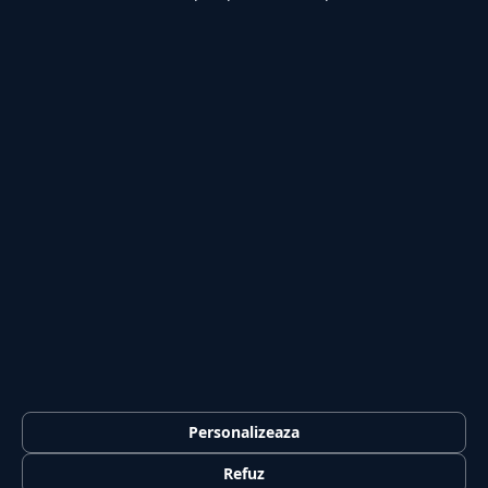
Lifestyle
Publicitate
Investiții
Tech
Sport
Casă și Grădină
PUBLICAȚIA
Despre noi
Redacția
Contact
Publicitate
LEGAL
Termeni și condiții
Personalizeaza
Confidențialitate
Refuz