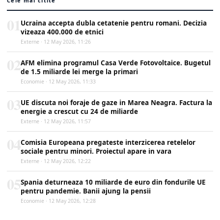
Cele mai citite
01
Ucraina accepta dubla cetatenie pentru romani. Decizia
vizeaza 400.000 de etnici
Externe · 12 May 2026, 11:26
02
AFM elimina programul Casa Verde Fotovoltaice. Bugetul
de 1.5 miliarde lei merge la primari
Economie · 12 May 2026, 11:33
03
UE discuta noi foraje de gaze in Marea Neagra. Factura la
energie a crescut cu 24 de miliarde
Externe · 12 May 2026, 11:57
04
Comisia Europeana pregateste interzicerea retelelor
sociale pentru minori. Proiectul apare in vara
Externe · 12 May 2026, 12:22
05
Spania deturneaza 10 miliarde de euro din fondurile UE
pentru pandemie. Banii ajung la pensii
Economie · 12 May 2026, 12:28