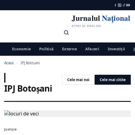
Jurnalul
Național
ȘTIRI ȘI ANALIZE
Economie
Politică
Externe
Afaceri
Investiții
Acasă
›
IPJ Botoșani
Cele mai noi
Cele mai citite
IPJ Botoșani
Justiţie