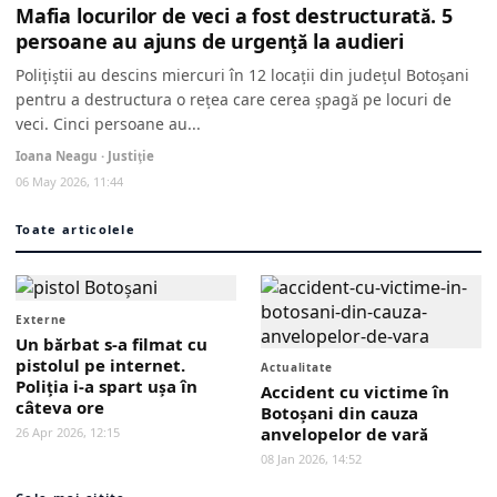
Mafia locurilor de veci a fost destructurată. 5
persoane au ajuns de urgență la audieri
Polițiștii au descins miercuri în 12 locații din județul Botoșani
pentru a destructura o rețea care cerea șpagă pe locuri de
veci. Cinci persoane au...
Ioana Neagu · Justiţie
06 May 2026, 11:44
Toate articolele
Externe
Un bărbat s-a filmat cu
pistolul pe internet.
Actualitate
Poliția i-a spart ușa în
Accident cu victime în
câteva ore
Botoșani din cauza
anvelopelor de vară
26 Apr 2026, 12:15
08 Jan 2026, 14:52