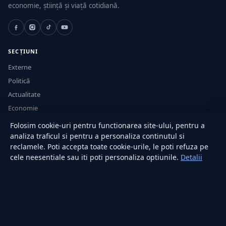
economie, știință și viață cotidiană.
SECȚIUNI
Externe
Politică
Actualitate
Economie
Sănătate
Folosim cookie-uri pentru functionarea site-ului, pentru a
Utile
analiza traficul si pentru a personaliza continutul si
reclamele. Poti accepta toate cookie-urile, le poti refuza pe
cele neesentiale sau iti poti personaliza optiunile.
Detalii
RUBRICI
Lifestyle
Publicitate
Investiții
Tech