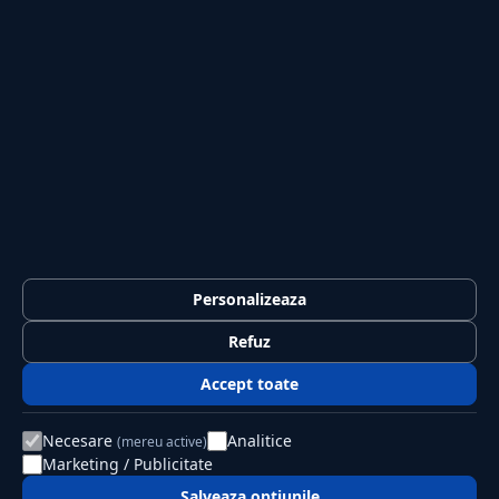
Sport
Casă și Grădină
PUBLICAȚIA
Despre noi
Redacția
Contact
Publicitate
LEGAL
Termeni și condiții
Personalizeaza
Confidențialitate
Refuz
Politica de cookies
Accept toate
GDPR
Necesare
Analitice
(mereu active)
Marketing / Publicitate
© 2026 Jurnalul Național. Toate drepturile rezervate.
Editat de PSK Solution SRL
Salveaza optiunile