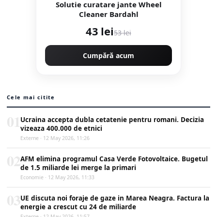
Solutie curatare jante Wheel
Cleaner Bardahl
43 lei
53 lei
Cumpără acum
Cele mai citite
01
Ucraina accepta dubla cetatenie pentru romani. Decizia
vizeaza 400.000 de etnici
Externe · 12 May 2026, 11:26
02
AFM elimina programul Casa Verde Fotovoltaice. Bugetul
de 1.5 miliarde lei merge la primari
Economie · 12 May 2026, 11:33
03
UE discuta noi foraje de gaze in Marea Neagra. Factura la
energie a crescut cu 24 de miliarde
Externe · 12 May 2026, 11:57