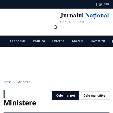
Jurnalul
Național
ȘTIRI ȘI ANALIZE
Economie
Politică
Externe
Afaceri
Investiții
Acasă
›
Ministere
Cele mai noi
Cele mai citite
Ministere