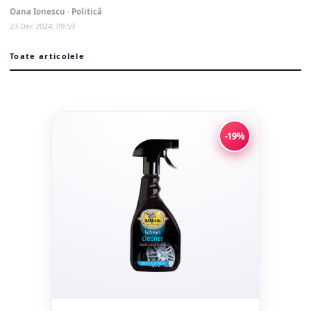
desemnat...
Oana Ionescu · Politică
23 Dec 2024, 09:59
Toate articolele
-19%