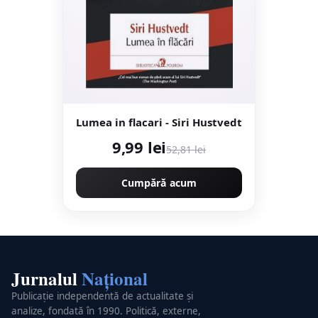
Lumea in flacari - Siri Hustvedt
9,99 lei
52,81 lei
Cumpără acum
Jurnalul
Național
Publicație independentă de actualitate și
analize, fondată în 1990. Politică, externe,