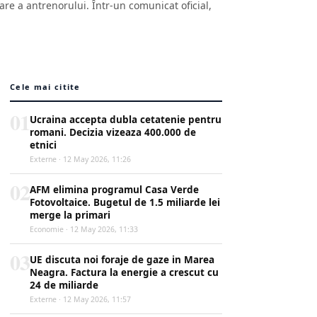
re a antrenorului. Într-un comunicat oficial,
Cele mai citite
01
Ucraina accepta dubla cetatenie pentru
romani. Decizia vizeaza 400.000 de
etnici
Externe · 12 May 2026, 11:26
02
AFM elimina programul Casa Verde
Fotovoltaice. Bugetul de 1.5 miliarde lei
merge la primari
Economie · 12 May 2026, 11:33
03
UE discuta noi foraje de gaze in Marea
Neagra. Factura la energie a crescut cu
24 de miliarde
Externe · 12 May 2026, 11:57