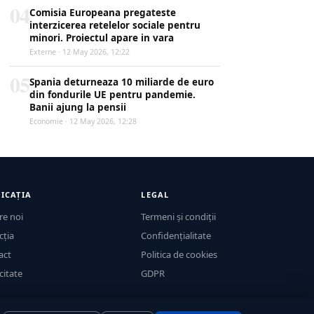
04
Comisia Europeana pregateste
interzicerea retelelor sociale pentru
minori. Proiectul apare in vara
Externe · 12 May 2026, 12:22
05
Spania deturneaza 10 miliarde de euro
din fondurile UE pentru pandemie.
Banii ajung la pensii
Economie · 12 May 2026, 12:28
ICAȚIA
LEGAL
re noi
Termeni și condiții
cția
Confidențialitate
act
Politica de cookies
citate
GDPR