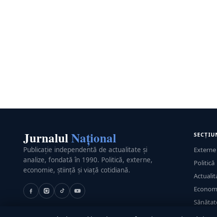
Jurnalul
Național
SECȚIU
Publicație independentă de actualitate și
Externe
analize, fondată în 1990. Politică, externe,
Politică
economie, știință și viață cotidiană.
Actualit
Econom
Sănătat
Utile