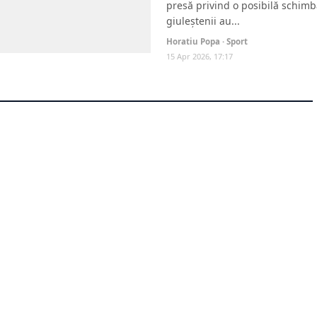
presă privind o posibilă schimba
giuleștenii au...
Horatiu Popa · Sport
15 Apr 2026, 17:17