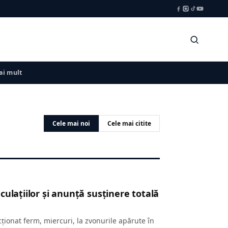
i mult
Cele mai noi
Cele mai citite
ulațiilor și anunță susținere totală
ționat ferm, miercuri, la zvonurile apărute în