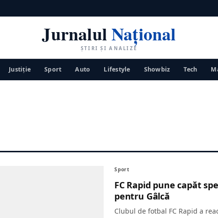
Jurnalul
Național
ȘTIRI ȘI ANALIZE
Justiţie
Sport
Auto
Lifestyle
Showbiz
Tech
Ma
Sport
FC Rapid pune capăt spec
pentru Gâlcă
Clubul de fotbal FC Rapid a reac