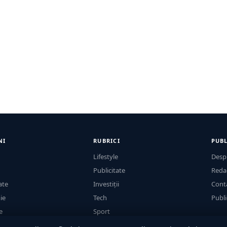
NI
RUBRICI
PUBL
Lifestyle
Desp
Publicitate
Reda
ate
Investiții
Cont
ie
Tech
Publi
e
Sport
Casă și Grădină