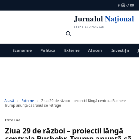
Jurnalul
Național
ȘTIRI ȘI ANALIZE
Economie
Politică
Externe
Afaceri
Investiții
Acasă
›
Externe
›
Ziua 29 de război – proiectil lângă centrala Bushehr,
Trump anunță că Iranul se retrage
Externe
Ziua 29 de război – proiectil lângă
centrala Bushehr, Trump anunță că