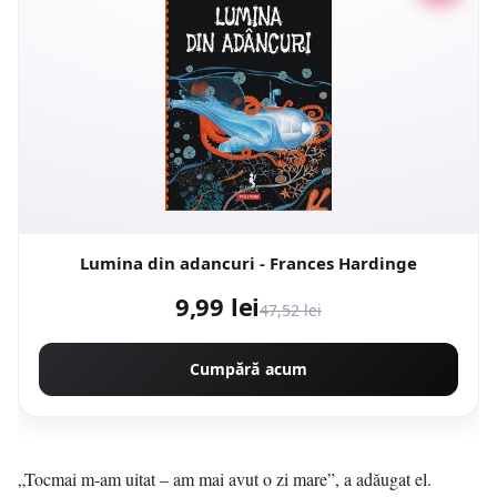
Lumina din adancuri - Frances Hardinge
9,99 lei
47,52 lei
Cumpără acum
„Tocmai m-am uitat – am mai avut o zi mare”, a adăugat el.