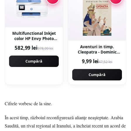
Multifunctional Inkjet
color HP Envy Photo
7931, imprimare,
Aventuri in timp.
582,99 lei
978,99 lei
copiere, scanare, A4,
Cleopatra - Dominic
wireless, ADF, 15 ppm
Sandbrook
alb-negru / 10 ppm
9,99 lei
Cumpără
47,52 lei
color, Eligibil instant ink
Cumpără
Cifrele vorbesc de la sine.
În acest timp, războiul reconfigurează alianțe neașteptate. Arabia
Saudită, un rival regional al Iranului, a încheiat recent un acord de