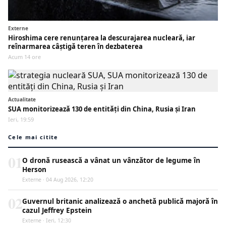
Externe
Hiroshima cere renunțarea la descurajarea nucleară, iar
reînarmarea câștigă teren în dezbaterea
Acum 14 ore
Actualitate
SUA monitorizează 130 de entități din China, Rusia și Iran
Ieri, 19:59
Cele mai citite
01
O dronă rusească a vânat un vânzător de legume în
Herson
Externe · 04 Aug 2026, 12:20
02
Guvernul britanic analizează o anchetă publică majoră în
cazul Jeffrey Epstein
Externe · Ieri, 12:30