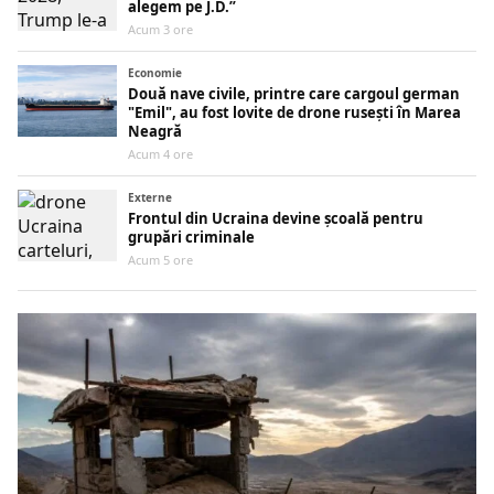
alegem pe J.D.”
Acum 3 ore
Economie
Două nave civile, printre care cargoul german
"Emil", au fost lovite de drone rusești în Marea
Neagră
Acum 4 ore
Externe
Frontul din Ucraina devine școală pentru
grupări criminale
Acum 5 ore