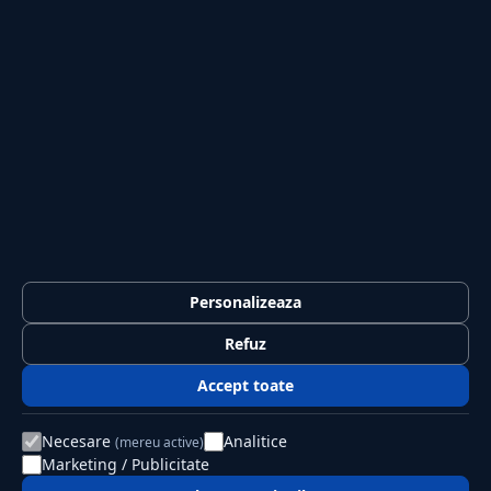
Sport
Casă și Grădină
PUBLICAȚIA
Despre noi
Redacția
Contact
Publicitate
LEGAL
Termeni și condiții
Personalizeaza
Confidențialitate
Refuz
Politica de cookies
Accept toate
GDPR
Necesare
Analitice
(mereu active)
Marketing / Publicitate
© 2026 Jurnalul Național. Toate drepturile rezervate.