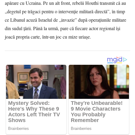
apărare cu Ucraina. Pe un alt front, rebelii Houthi transmit că au
„degetul pe trăgaci pentru o intervenție militară directă”, în timp
ce Libanul acuză Israelul de „invazie” după operațiunile militare
din sudul țării. Până la urmă, pare că fiecare actor regional își
joacă propria carte, într-un joc cu mize uriașe.