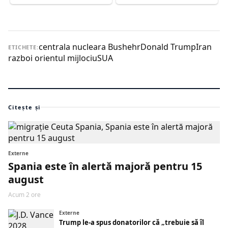
centrala nucleara Bushehr
Donald Trump
Iran
ETICHETE:
razboi orientul mijlociu
SUA
Citește și
Externe
Spania este în alertă majoră pentru 15
august
Acum 2 ore
Externe
Trump le-a spus donatorilor că „trebuie să îl