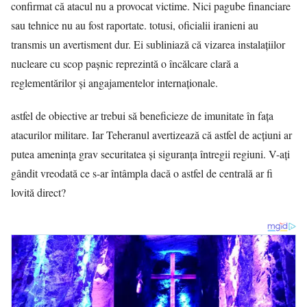
confirmat că atacul nu a provocat victime. Nici pagube financiare
sau tehnice nu au fost raportate. totusi, oficialii iranieni au
transmis un avertisment dur. Ei subliniază că vizarea instalațiilor
nucleare cu scop pașnic reprezintă o încălcare clară a
reglementărilor și angajamentelor internaționale.
astfel de obiective ar trebui să beneficieze de imunitate în fața
atacurilor militare. Iar Teheranul avertizează că astfel de acțiuni ar
putea amenința grav securitatea și siguranța întregii regiuni. V-ați
gândit vreodată ce s-ar întâmpla dacă o astfel de centrală ar fi
lovită direct?