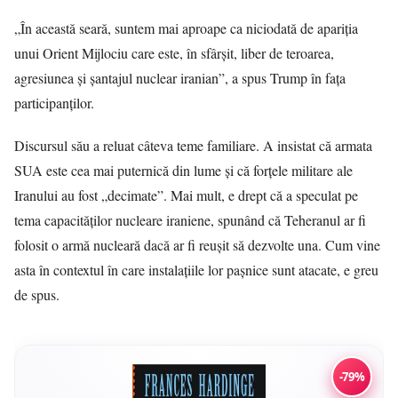
„În această seară, suntem mai aproape ca niciodată de apariția
unui Orient Mijlociu care este, în sfârșit, liber de teroarea,
agresiunea și șantajul nuclear iranian”, a spus Trump în fața
participanților.
Discursul său a reluat câteva teme familiare. A insistat că armata
SUA este cea mai puternică din lume și că forțele militare ale
Iranului au fost „decimate”. Mai mult, e drept că a speculat pe
tema capacităților nucleare iraniene, spunând că Teheranul ar fi
folosit o armă nucleară dacă ar fi reușit să dezvolte una. Cum vine
asta în contextul în care instalațiile lor pașnice sunt atacate, e greu
de spus.
-79%