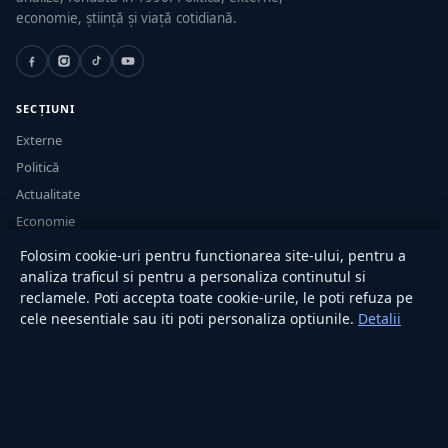
economie, știință și viață cotidiană.
SECȚIUNI
Externe
Politică
Actualitate
Economie
Sănătate
Folosim cookie-uri pentru functionarea site-ului, pentru a
Utile
analiza traficul si pentru a personaliza continutul si
reclamele. Poti accepta toate cookie-urile, le poti refuza pe
cele neesentiale sau iti poti personaliza optiunile.
Detalii
RUBRICI
Lifestyle
Publicitate
Investiții
Tech