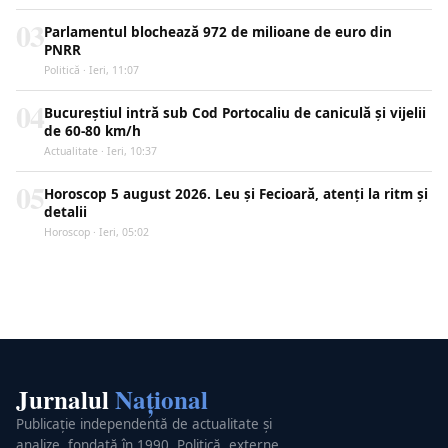
03
Parlamentul blochează 972 de milioane de euro din
PNRR
Politică · Ieri, 11:07
04
Bucureștiul intră sub Cod Portocaliu de caniculă și vijelii
de 60-80 km/h
Actualitate · Ieri, 10:37
05
Horoscop 5 august 2026. Leu și Fecioară, atenți la ritm și
detalii
Horoscop · Ieri, 05:02
Jurnalul
Național
Publicație independentă de actualitate și
analize, fondată în 1990. Politică, externe,