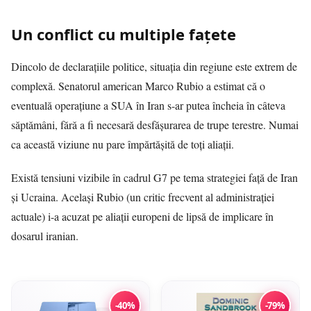
Un conflict cu multiple fațete
Dincolo de declarațiile politice, situația din regiune este extrem de
complexă. Senatorul american Marco Rubio a estimat că o
eventuală operațiune a SUA în Iran s-ar putea încheia în câteva
săptămâni, fără a fi necesară desfășurarea de trupe terestre. Numai
ca această viziune nu pare împărtășită de toți aliații.
Există tensiuni vizibile în cadrul G7 pe tema strategiei față de Iran
și Ucraina. Același Rubio (un critic frecvent al administrației
actuale) i-a acuzat pe aliații europeni de lipsă de implicare în
dosarul iranian.
-40%
-79%