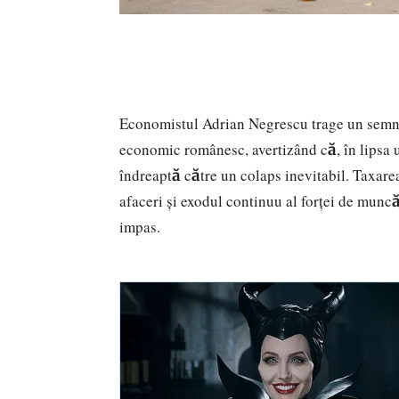
Economistul Adrian Negrescu trage un semnal
economic românesc, avertizând că, în lipsa u
îndreaptă către un colaps inevitabil. Taxarea
afaceri și exodul continuu al forței de munc
impas.