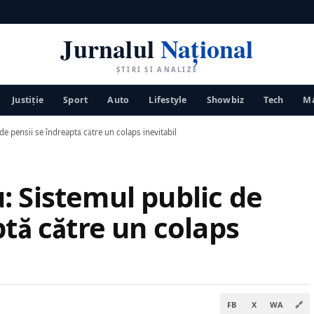
Jurnalul
Național
ȘTIRI ȘI ANALIZE
Justiţie
Sport
Auto
Lifestyle
Showbiz
Tech
Ma
e pensii se îndreaptă către un colaps inevitabil
: Sistemul public de
ptă către un colaps
FB
X
WA
🔗