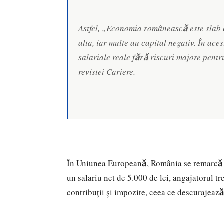
Astfel, „Economia românească este slab c
alta, iar multe au capital negativ. În ace
salariale reale fără riscuri majore pentr
revistei
Cariere
.
În Uniunea Europeană, România se remarcă pr
un salariu net de 5.000 de lei, angajatorul t
contribuții și impozite, ceea ce descurajează 