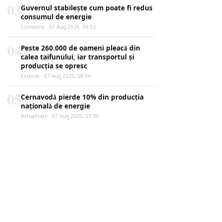
03
Guvernul stabilește cum poate fi redus
consumul de energie
Economie · 07 Aug 2026, 09:53
04
Peste 260.000 de oameni pleacă din
calea taifunului, iar transportul și
producția se opresc
Externe · 07 Aug 2026, 08:54
05
Cernavodă pierde 10% din producția
națională de energie
Actualitate · 07 Aug 2026, 07:39