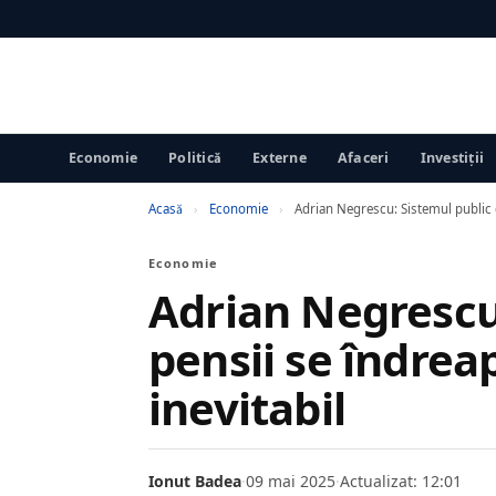
Economie
Politică
Externe
Afaceri
Investiții
Acasă
›
Economie
›
Adrian Negrescu: Sistemul public d
Economie
Adrian Negrescu
pensii se îndrea
inevitabil
Ionut Badea
·
09 mai 2025
·
Actualizat: 12:01