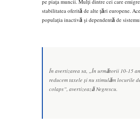
pe piața muncii. Mulți dintre cei care emigreaz
stabilitatea oferită de alte țări europene. Ac
populația inactivă și dependentă de sistemul
În avertizarea sa, „În următorii 10-15 an
reducem taxele și nu stimulăm locurile de
colaps”, avertizează Negrescu.