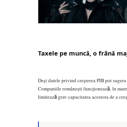
Taxele pe muncă, o frână m
Deși datele privind creșterea PIB pot sugera 
Companiile românești funcționează, în mare p
limitează grav capacitatea acestora de a crește