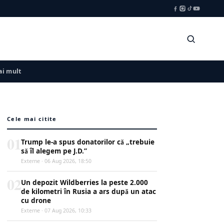
i mult
Cele mai citite
01
Trump le-a spus donatorilor că „trebuie
să îl alegem pe J.D.”
Externe · 06 Aug 2026, 18:50
02
Un depozit Wildberries la peste 2.000
de kilometri în Rusia a ars după un atac
cu drone
Externe · 07 Aug 2026, 10:33