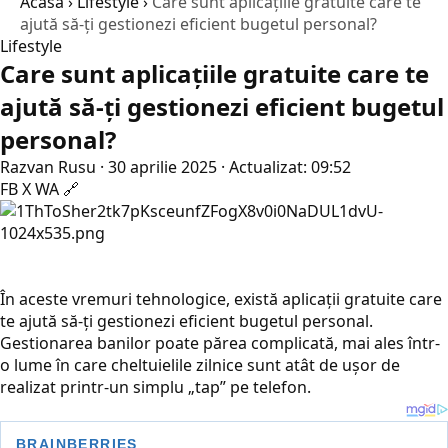
Acasă
›
Lifestyle
›
Care sunt aplicațiile gratuite care te
ajută să-ți gestionezi eficient bugetul personal?
Lifestyle
Care sunt aplicațiile gratuite care te
ajută să-ți gestionezi eficient bugetul
personal?
Razvan Rusu
·
30 aprilie 2025
·
Actualizat: 09:52
FB
X
WA
🔗
În aceste vremuri tehnologice, există aplicații gratuite care
te ajută să-ți gestionezi eficient bugetul personal.
Gestionarea banilor poate părea complicată, mai ales într-
o lume în care cheltuielile zilnice sunt atât de ușor de
realizat printr-un simplu „tap” pe telefon.