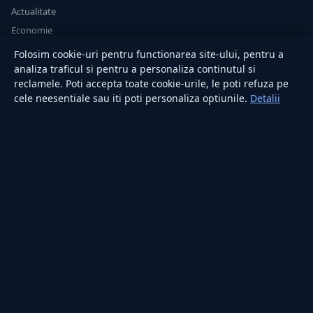
Actualitate
Economie
Sănătate
Folosim cookie-uri pentru functionarea site-ului, pentru a
Utile
analiza traficul si pentru a personaliza continutul si
reclamele. Poti accepta toate cookie-urile, le poti refuza pe
cele neesentiale sau iti poti personaliza optiunile.
Detalii
RUBRICI
Lifestyle
Publicitate
Investiții
Tech
Sport
Casă și Grădină
PUBLICAȚIA
Despre noi
Redacția
Contact