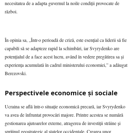
necesitatea de a adapta guvernul la noile condiții provocate de
război.
În opinia sa, „Într-o perioadă de criză, este esențial ca liderii să fie
capabili să se adapteze rapid la schimbări, iar Svyrydenko are
potențialul de a face acest lucru, având în vedere pregătirea sa și
experiența acumulată în cadrul ministerului economiei,” a adăugat
Berezovski.
Perspectivele economice și sociale
Ucraina se află într-o situație economică precară, iar Svyrydenko
va avea de înfruntat provocări majore. Printre acestea se numără
gestionarea ajutoarelor externe, atragerea de investiții străine și
sprijinul geostrategic al statelor occidentale. Crearea unor