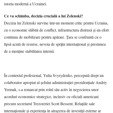
istoria modernă a Ucrainei.
Ce va schimba, decizia crucială a lui Zelenski?
Decizia lui Zelenski survine într-un moment critic pentru Ucraina,
cu o economie slăbită de conflict, infrastructura distrusă și un efort
continuu de mobilizare pentru apărare. Țara se confruntă cu o
lipsă acută de resurse, nevoia de sprijin internațional și presiunea
de a menține stabilitatea internă.
În contextul profesional, Yulia Svyrydenko, percepută drept un
colaborator apropiat al șefului administrației prezidențiale Andriy
Yermak, s-a remarcat prin rolul său activ în negocierea unor
acorduri economice strategice, inclusiv cu oficiali americani
precum secretarul Trezoreriei Scott Bessent. Relațiile sale
internaționale și experiența în atragerea de investiții externe ar