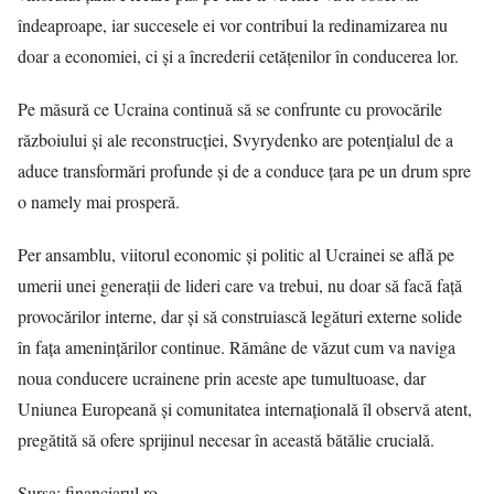
îndeaproape, iar succesele ei vor contribui la redinamizarea nu
doar a economiei, ci și a încrederii cetățenilor în conducerea lor.
Pe măsură ce Ucraina continuă să se confrunte cu provocările
războiului și ale reconstrucției, Svyrydenko are potențialul de a
aduce transformări profunde și de a conduce țara pe un drum spre
o namely mai prosperă.
Per ansamblu, viitorul economic și politic al Ucrainei se află pe
umerii unei generații de lideri care va trebui, nu doar să facă față
provocărilor interne, dar și să construiască legături externe solide
în fața amenințărilor continue. Rămâne de văzut cum va naviga
noua conducere ucrainene prin aceste ape tumultuoase, dar
Uniunea Europeană și comunitatea internațională îl observă atent,
pregătită să ofere sprijinul necesar în această bătălie crucială.
Sursa:
financiarul.ro