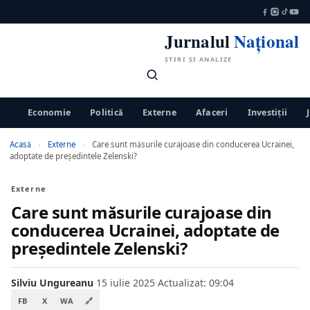
Jurnalul
Național
ȘTIRI ȘI ANALIZE
Economie
Politică
Externe
Afaceri
Investiții
Acasă
›
Externe
›
Care sunt măsurile curajoase din conducerea Ucrainei,
adoptate de preşedintele Zelenski?
Externe
Care sunt măsurile curajoase din
conducerea Ucrainei, adoptate de
preşedintele Zelenski?
Silviu Ungureanu
·
15 iulie 2025
·
Actualizat: 09:04
FB
X
WA
🔗