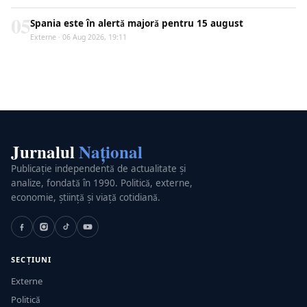
05
Spania este în alertă majoră pentru 15 august
Externe · 06 Aug 2026, 19:11
Jurnalul
Național
Publicație independentă de actualitate și
analize, fondată în 1990. Politică, externe,
economie, știință și viață cotidiană.
SECȚIUNI
Externe
Politică