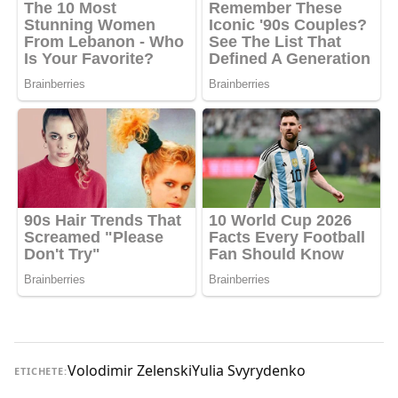
Volodimir Zelenski
Yulia Svyrydenko
ETICHETE: