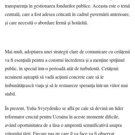
transparența în gestionarea fondurilor publice. Aceasta este o temă
centrală, care a fost adesea criticată în cadrul guvernării anterioare,
și care necesită o abordare fermă și hotărâtă.
Mai mult, adoptarea unei strategii clare de comunicare cu cetățenii
va fi esențială pentru a construi încrederea și a menține sprijinul
public, în special într-o perioadă atât de turbulentă. Cetățenii
ucraineni așteaptă să vadă acțiuni concrete care să le
îmbunătățească viața și să le restaureze speranța într-un viitor mai
stabil.
În prezent, Yulia Svyrydenko se află pe cale să devină un lider
reformator crucial pentru Ucraina în aceste momente dificile,
având oportunitatea de a lăsa o amprentă semnificativă asupra
viitorului țării. Fiecare pas pe care îl va face va fi observat