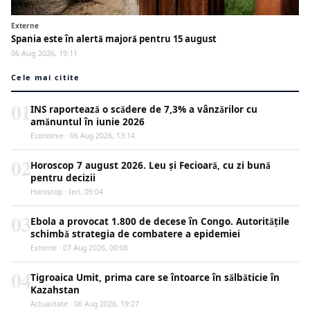
Externe
Spania este în alertă majoră pentru 15 august
06 Aug 2026, 19:11
Cele mai citite
01
INS raportează o scădere de 7,3% a vânzărilor cu
amănuntul în iunie 2026
Economie · 06 Aug 2026, 13:14
02
Horoscop 7 august 2026. Leu și Fecioară, cu zi bună
pentru decizii
Horoscop · Ieri, 05:04
03
Ebola a provocat 1.800 de decese în Congo. Autoritățile
schimbă strategia de combatere a epidemiei
Externe · 07 Aug 2026, 00:08
04
Tigroaica Umit, prima care se întoarce în sălbăticie în
Kazahstan
Actualitate · 06 Aug 2026, 19:27