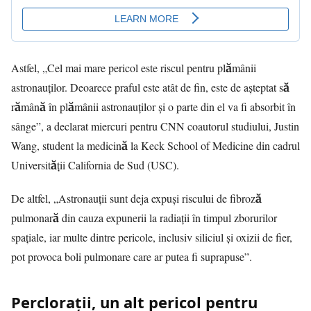
Astfel, „Cel mai mare pericol este riscul pentru plămânii
astronauților. Deoarece praful este atât de fin, este de așteptat să
rămână în plămânii astronauților și o parte din el va fi absorbit în
sânge”, a declarat miercuri pentru CNN coautorul studiului, Justin
Wang, student la medicină la Keck School of Medicine din cadrul
Universității California de Sud (USC).
De altfel, „Astronauții sunt deja expuși riscului de fibroză
pulmonară din cauza expunerii la radiații în timpul zborurilor
spațiale, iar multe dintre pericole, inclusiv siliciul și oxizii de fier,
pot provoca boli pulmonare care ar putea fi suprapuse”.
Perclorații, un alt pericol pentru