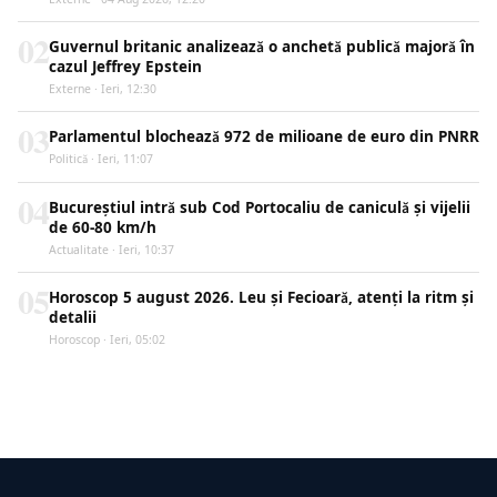
02
Guvernul britanic analizează o anchetă publică majoră în
cazul Jeffrey Epstein
Externe · Ieri, 12:30
03
Parlamentul blochează 972 de milioane de euro din PNRR
Politică · Ieri, 11:07
04
Bucureștiul intră sub Cod Portocaliu de caniculă și vijelii
de 60-80 km/h
Actualitate · Ieri, 10:37
05
Horoscop 5 august 2026. Leu și Fecioară, atenți la ritm și
detalii
Horoscop · Ieri, 05:02