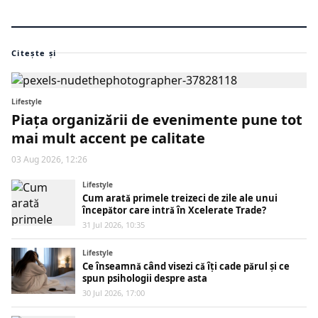
Citește și
Lifestyle
Piața organizării de evenimente pune tot
mai mult accent pe calitate
03 Aug 2026, 12:26
Lifestyle
Cum arată primele treizeci de zile ale unui
începător care intră în Xcelerate Trade?
31 Jul 2026, 10:35
Lifestyle
Ce înseamnă când visezi că îți cade părul și ce
spun psihologii despre asta
30 Jul 2026, 17:00