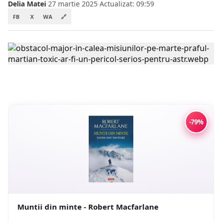
Delia Matei
·
27 martie 2025
·
Actualizat: 09:59
FB
X
WA
🔗
-79%
Muntii din minte - Robert Macfarlane