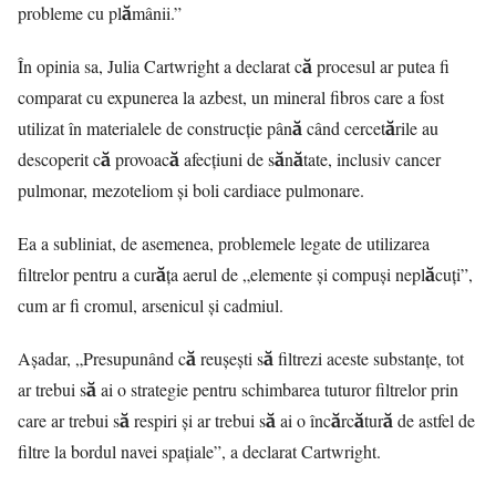
probleme cu plămânii.”
În opinia sa, Julia Cartwright a declarat că procesul ar putea fi
comparat cu expunerea la azbest, un mineral fibros care a fost
utilizat în materialele de construcție până când cercetările au
descoperit că provoacă afecțiuni de sănătate, inclusiv cancer
pulmonar, mezoteliom și boli cardiace pulmonare.
Ea a subliniat, de asemenea, problemele legate de utilizarea
filtrelor pentru a curăța aerul de „elemente și compuși neplăcuți”,
cum ar fi cromul, arsenicul și cadmiul.
Aşadar, „Presupunând că reușești să filtrezi aceste substanțe, tot
ar trebui să ai o strategie pentru schimbarea tuturor filtrelor prin
care ar trebui să respiri și ar trebui să ai o încărcătură de astfel de
filtre la bordul navei spațiale”, a declarat Cartwright.