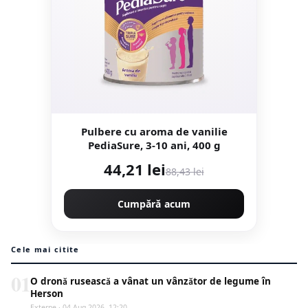
Pulbere cu aroma de vanilie
PediaSure, 3-10 ani, 400 g
44,21 lei
88,43 lei
Cumpără acum
Cele mai citite
01
O dronă rusească a vânat un vânzător de legume în
Herson
Externe · 04 Aug 2026, 12:20