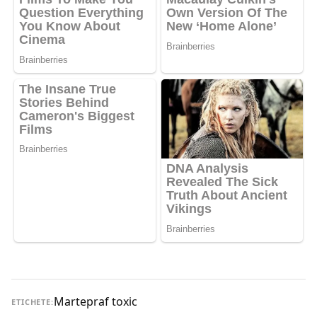
Marte
praf toxic
ETICHETE: