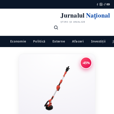
Jurnalul
Național
ȘTIRI ȘI ANALIZE
Economie
Politică
Externe
Afaceri
Investiții
-45%