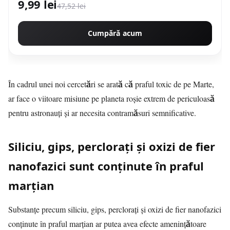
9,99 lei
47,52 lei
Cumpără acum
În cadrul unei noi cercetări se arată că praful toxic de pe Marte,
ar face o viitoare misiune pe planeta roșie extrem de periculoasă
pentru astronauți și ar necesita contramăsuri semnificative.
Siliciu, gips, perclorați și oxizi de fier
nanofazici sunt conținute în praful
marțian
Substanțe precum siliciu, gips, perclorați și oxizi de fier nanofazici
conținute în praful marțian ar putea avea efecte amenințătoare