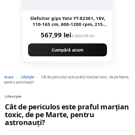
Slefuitor gips Yato YT-82361, 18V,
110-165 cm, 600-1200 rpm, 215
mm, set cu 6 discuri, fara
567,99 lei
1.023,99 lei
acumulator si incarcator
Cumpără acum
Acasă
›
Lifestyle
›
Cât de periculos este praful marțian toxic, de pe Marte,
pentru astronauți?
Lifestyle
Cât de periculos este praful marțian
toxic, de pe Marte, pentru
astronauți?