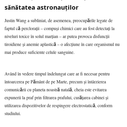
sănătatea astronauților
Justin Wang a subliniat, de asemenea, preocupările legate de
faptul că perclorații – compuși chimici care au fost detectați la
niveluri toxice în solul marțian – ar putea provoca disfuncții
tiroidiene și anemie aplastică – o afecțiune în care organismul nu
mai produce suficiente celule sanguine.
Având în vedere timpul îndelungat care ar fi necesar pentru
întoarcerea pe Pământ de pe Marte, precum și întârzierea
comunicării cu planeta noastră natală, cheia este evitarea
expunerii la praf prin filtrarea prafului, curățarea cabinei și
utilizarea dispozitivelor de respingere electrostatică, conform
studiului.