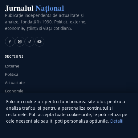
Jurnalul
Național
Publicație independentă de actualitate și
analize, fondată în 1990. Politică, externe,
economie, știință și viață cotidiană.
SECȚIUNI
Externe
Politică
Actualitate
Economie
Sănătate
Folosim cookie-uri pentru functionarea site-ului, pentru a
Utile
analiza traficul si pentru a personaliza continutul si
reclamele. Poti accepta toate cookie-urile, le poti refuza pe
cele neesentiale sau iti poti personaliza optiunile.
Detalii
RUBRICI
Lifestyle