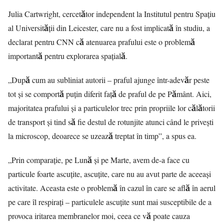
Julia Cartwright, cercetător independent la Institutul pentru Spațiu
al Universității din Leicester, care nu a fost implicată în studiu, a
declarat pentru CNN că atenuarea prafului este o problemă
importantă pentru explorarea spațială.
„După cum au subliniat autorii – praful ajunge într-adevăr peste
tot și se comportă puțin diferit față de praful de pe Pământ. Aici,
majoritatea prafului și a particulelor trec prin propriile lor călătorii
de transport și tind să fie destul de rotunjite atunci când le privești
la microscop, deoarece se uzează treptat în timp”, a spus ea.
„Prin comparație, pe Lună și pe Marte, avem de-a face cu
particule foarte ascuțite, ascuțite, care nu au avut parte de aceeași
activitate. Aceasta este o problemă în cazul în care se află în aerul
pe care îl respirați – particulele ascuțite sunt mai susceptibile de a
provoca iritarea membranelor moi, ceea ce vă poate cauza