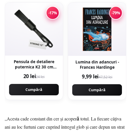
-17%
-79%
Pensula de detaliere
Lumina din adancuri -
puternica K2 30 cm
Frances Hardinge
M324
20 lei
9,99 lei
24 lei
47,52 lei
Cumpără
Cumpără
„Acesta cade constant din cer și acoperă totul. La fiecare câțiva
ani au loc furtuni care cuprind întregul glob și care depun un strat