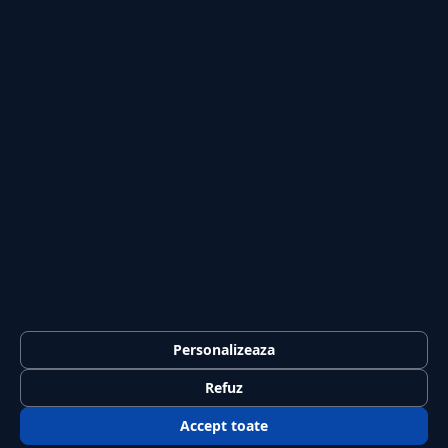
Publicitate
Investiții
Tech
Sport
Casă și Grădină
PUBLICAȚIA
Despre noi
Redacția
Contact
Publicitate
LEGAL
Termeni și condiții
Personalizeaza
Confidențialitate
Refuz
Politica de cookies
Accept toate
GDPR